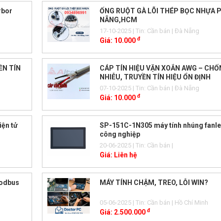
rbor
ỐNG RUỘT GÀ LÕI THÉP BỌC NHỰA 
NẴNG,HCM
17-10-2025
| Tin: Cần bán
| Đà Nẵng
đ
Giá:
10.000
ỀN TÍN
CÁP TÍN HIỆU VẶN XOẮN AWG – CH
NHIỄU, TRUYỀN TÍN HIỆU ỔN ĐỊNH
07-10-2025
| Tin: Cần bán
| Đà Nẵng
đ
Giá:
10.000
iện tử
SP-151C-1N305 máy tính nhúng fanl
công nghiệp
20-06-2025
| Tin: Cần bán
|
Giá:
Liên hệ
modbus
MÁY TÍNH CHẬM, TREO, LỖI WIN?
05-06-2025
| Tin: Cần bán
| Hồ Chí Minh
đ
Giá:
2.500.000