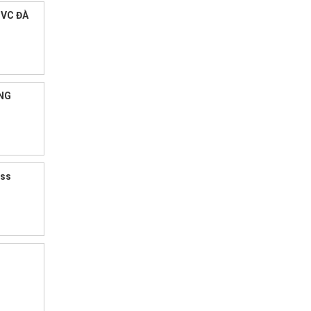
PVC ĐÀ
ỐNG
ess