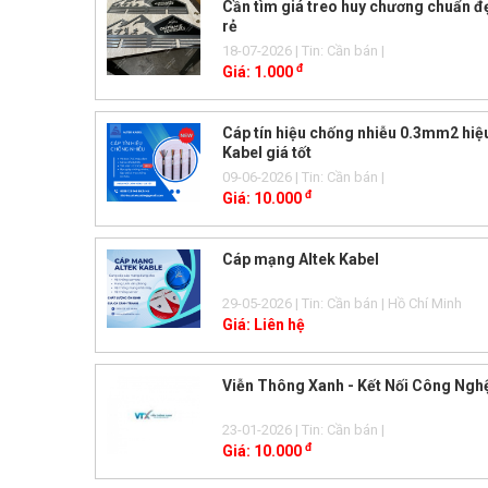
Cần tìm giá treo huy chương chuẩn đẹ
rẻ
18-07-2026
| Tin: Cần bán
|
đ
Giá:
1.000
Cáp tín hiệu chống nhiễu 0.3mm2 hiệ
Kabel giá tốt
09-06-2026
| Tin: Cần bán
|
đ
Giá:
10.000
Cáp mạng Altek Kabel
29-05-2026
| Tin: Cần bán
| Hồ Chí Minh
Giá:
Liên hệ
Viễn Thông Xanh - Kết Nối Công Nghệ
23-01-2026
| Tin: Cần bán
|
đ
Giá:
10.000