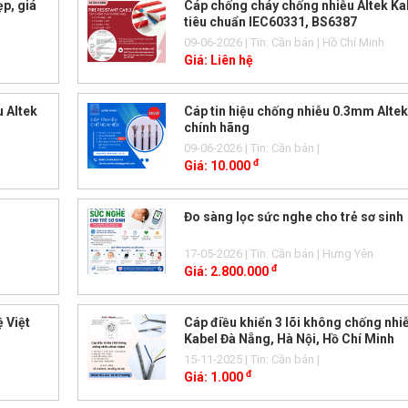
p, giá
Cáp chống cháy chống nhiễu Altek Ka
tiêu chuẩn IEC60331, BS6387
09-06-2026
| Tin: Cần bán
| Hồ Chí Minh
Giá:
Liên hệ
u Altek
Cáp tin hiệu chống nhiễu 0.3mm Altek
chính hãng
09-06-2026
| Tin: Cần bán
|
đ
Giá:
10.000
Đo sàng lọc sức nghe cho trẻ sơ sinh
17-05-2026
| Tin: Cần bán
| Hưng Yên
đ
Giá:
2.800.000
 Việt
Cáp điều khiển 3 lõi không chống nhi
Kabel Đà Nẵng, Hà Nội, Hồ Chí Minh
15-11-2025
| Tin: Cần bán
|
đ
Giá:
1.000