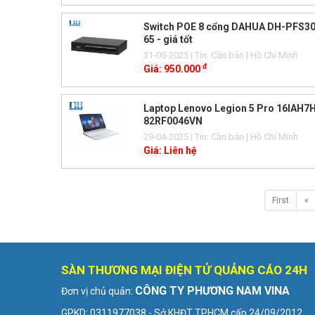
Switch POE 8 cổng DAHUA DH-PFS30
65 - giá tốt
31-05-2025
| Tin: Cần bán
| Hồ Chí Minh
đ
Giá:
950.000
Laptop Lenovo Legion 5 Pro 16IAH7
82RF0046VN
29-04-2025
| Tin: Cần bán
| Hồ Chí Minh
Giá:
Liên hệ
First
«
SÀN THƯƠNG MẠI ĐIỆN TỬ QUẢNG CÁO 24H
CÔNG TY PHƯƠNG NAM VINA
Đơn vị chủ quản:
GPKD: 0311977038 - Sở KHĐT TPHCM cấp 24/09/2012