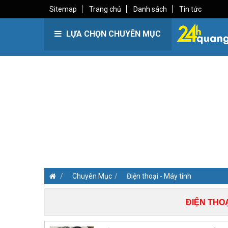
Sitemap
Trang chủ
Danh sách
Tin tức
LỰA CHỌN CHUYÊN MỤC
Chuyên Mục
Điện thoại - Máy tính
ĐIỆN THOẠ