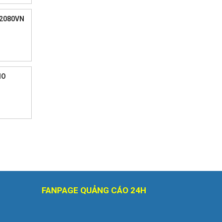
-2080VN
IO
FANPAGE QUẢNG CÁO 24H