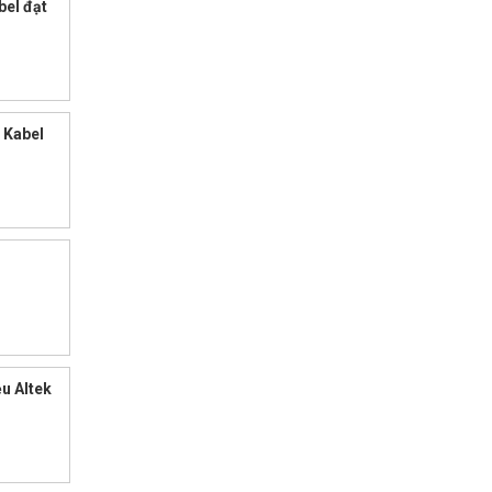
bel đạt
 Kabel
ễu Altek