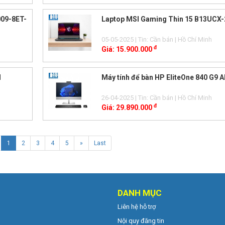
09-8ET-
Laptop MSI Gaming Thin 15 B13UCX
05-05-2025
| Tin: Cần bán
| Hồ Chí Minh
đ
Giá:
15.900.000
H
Máy tính để bàn HP EliteOne 840 G9 A
26-04-2025
| Tin: Cần bán
| Hồ Chí Minh
đ
Giá:
29.890.000
1
2
3
4
5
»
Last
DANH MỤC
Liên hệ hỗ trợ
Nội quy đăng tin