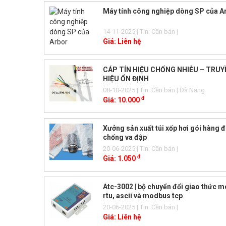
Máy tính công nghiệp dòng SP của A
14-11-2025
| Tin: Cần bán
|
Giá:
Liên hệ
CÁP TÍN HIỆU CHỐNG NHIỄU – TRUY
HIỆU ỔN ĐỊNH
08-10-2025
| Tin: Cần bán
| Đà Nẵng
đ
Giá:
10.000
Xưởng sản xuất túi xốp hơi gói hàng đ
chống va đập
20-06-2025
| Tin: Cần bán
|
đ
Giá:
1.050
Atc-3002 | bộ chuyển đổi giao thức 
rtu, ascii và modbus tcp
20-06-2025
| Tin: Cần bán
|
Giá:
Liên hệ