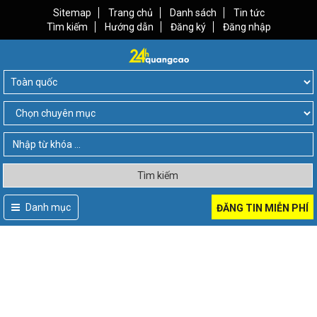
Sitemap
Trang chủ
Danh sách
Tin tức
Tìm kiếm
Hướng dẫn
Đăng ký
Đăng nhập
Tìm kiếm
Danh mục
ĐĂNG TIN MIỄN PHÍ