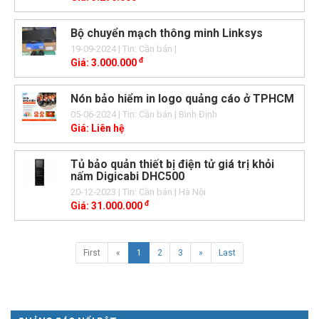
Bộ chuyển mạch thông minh Linksys
19-09-2024
| Tin: Cần bán
|
đ
Giá:
3.000.000
Nón bảo hiểm in logo quảng cáo ở TPHCM
05-06-2024
| Tin: Cần bán
| Bình Định
Giá:
Liên hệ
Tủ bảo quản thiết bị điện tử giá trị khỏi
nấm Digicabi DHC500
20-12-2023
| Tin: Cần bán
| Hà Nội
đ
Giá:
31.000.000
First
«
1
2
3
»
Last