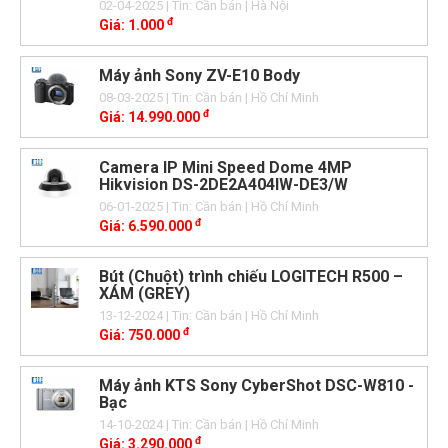
02-04-2025
| Tin: Cần bán
| Hà Nội
đ
Giá:
1.000
Máy ảnh Sony ZV-E10 Body
08-03-2025
| Tin: Cần bán
| Hồ Chí Minh
đ
Giá:
14.990.000
Camera IP Mini Speed Dome 4MP
Hikvision DS-2DE2A404IW-DE3/W
06-01-2025
| Tin: Cần bán
| Hồ Chí Minh
đ
Giá:
6.590.000
Bút (Chuột) trình chiếu LOGITECH R500 –
XÁM (GREY)
13-12-2024
| Tin: Cần bán
| Hồ Chí Minh
đ
Giá:
750.000
Máy ảnh KTS Sony CyberShot DSC-W810 -
Bạc
14-10-2024
| Tin: Cần bán
| Hồ Chí Minh
đ
Giá:
3.290.000