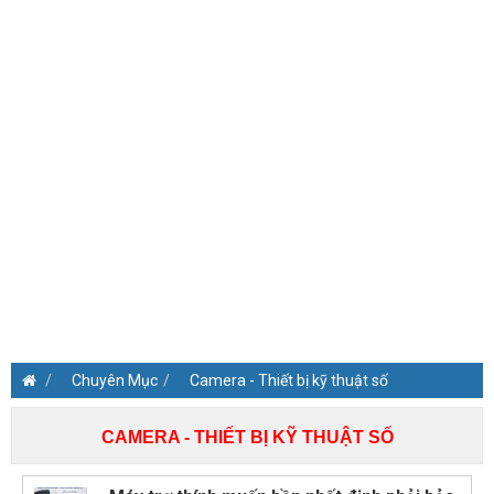
Chuyên Mục
Camera - Thiết bị kỹ thuật số
CAMERA - THIẾT BỊ KỸ THUẬT SỐ