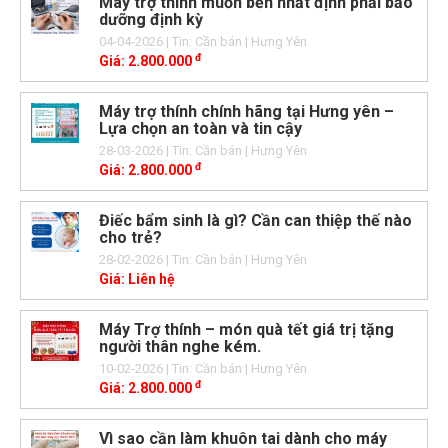
Máy trợ thính muốn bền nhất định phải bảo
dưỡng định kỳ
04-04-2026
| Tin: Cần bán
| Hưng Yên
đ
Giá:
2.800.000
Máy trợ thính chính hãng tại Hưng yên –
Lựa chọn an toàn và tin cậy
28-03-2026
| Tin: Cần bán
| Hưng Yên
đ
Giá:
2.800.000
Điếc bẩm sinh là gì? Cần can thiệp thế nào
cho trẻ?
28-02-2026
| Tin: Cần bán
| Hưng Yên
Giá:
Liên hệ
Máy Trợ thính – món quà tết giá trị tặng
người thân nghe kém.
10-02-2026
| Tin: Cần bán
| Hưng Yên
đ
Giá:
2.800.000
Vì sao cần làm khuôn tai dành cho máy