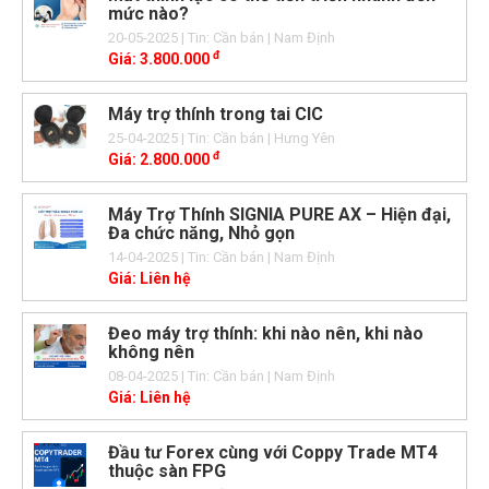
mức nào?
20-05-2025
| Tin: Cần bán
| Nam Định
đ
Giá:
3.800.000
Máy trợ thính trong tai CIC
25-04-2025
| Tin: Cần bán
| Hưng Yên
đ
Giá:
2.800.000
Máy Trợ Thính SIGNIA PURE AX – Hiện đại,
Đa chức năng, Nhỏ gọn
14-04-2025
| Tin: Cần bán
| Nam Định
Giá:
Liên hệ
Đeo máy trợ thính: khi nào nên, khi nào
không nên
08-04-2025
| Tin: Cần bán
| Nam Định
Giá:
Liên hệ
Đầu tư Forex cùng với Coppy Trade MT4
thuộc sàn FPG