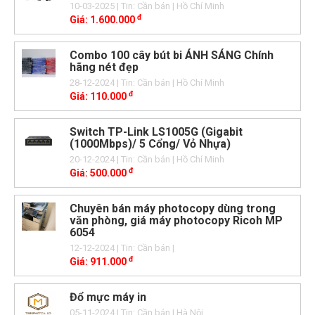
10-03-2025
| Tin: Cần bán
| Hồ Chí Minh
đ
Giá:
1.600.000
Combo 100 cây bút bi ÁNH SÁNG Chính
hãng nét đẹp
28-12-2024
| Tin: Cần bán
| Hồ Chí Minh
đ
Giá:
110.000
Switch TP-Link LS1005G (Gigabit
(1000Mbps)/ 5 Cổng/ Vỏ Nhựa)
20-12-2024
| Tin: Cần bán
| Hồ Chí Minh
đ
Giá:
500.000
Chuyên bán máy photocopy dùng trong
văn phòng, giá máy photocopy Ricoh MP
6054
12-12-2024
| Tin: Cần bán
|
đ
Giá:
911.000
Đổ mực máy in
05-11-2024
| Tin: Cần bán
| Hà Nội