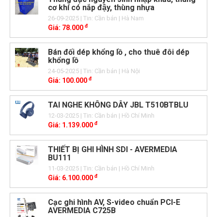
cơ khí có nắp đậy, thùng nhựa
26-09-2025
| Tin: Cần bán
| Hà Nam
đ
Giá:
78.000
Bán đối dép khổng lồ , cho thuê đôi dép
khổng lồ
24-05-2025
| Tin: Cần bán
| Hà Nội
đ
Giá:
100.000
TAI NGHE KHÔNG DÂY JBL T510BTBLU
12-03-2025
| Tin: Cần bán
| Hồ Chí Minh
đ
Giá:
1.139.000
THIẾT BỊ GHI HÌNH SDI - AVERMEDIA
BU111
11-03-2025
| Tin: Cần bán
| Hồ Chí Minh
đ
Giá:
6.100.000
Cạc ghi hình AV, S-video chuẩn PCI-E
AVERMEDIA C725B