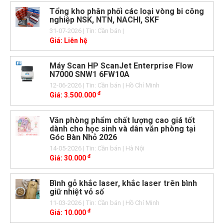
Tổng kho phân phối các loại vòng bi công
nghiệp NSK, NTN, NACHI, SKF
31-07-2026
| Tin: Cần bán
|
Giá:
Liên hệ
Máy Scan HP ScanJet Enterprise Flow
N7000 SNW1 6FW10A
12-06-2026
| Tin: Cần bán
| Hồ Chí Minh
đ
Giá:
3.500.000
Văn phòng phẩm chất lượng cao giá tốt
dành cho học sinh và dân văn phòng tại
Góc Bàn Nhỏ 2026
14-05-2026
| Tin: Cần bán
| Hà Nội
đ
Giá:
30.000
Bình gỗ khắc laser, khắc laser trên bình
giữ nhiệt vỏ số
11-03-2026
| Tin: Cần bán
| Hồ Chí Minh
đ
Giá:
10.000