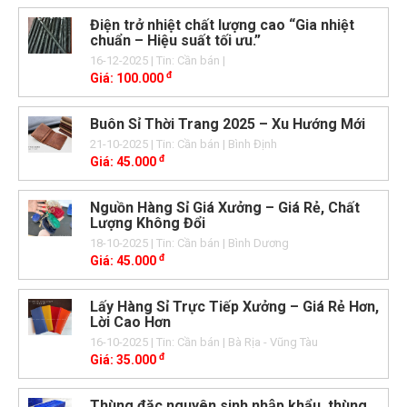
Điện trở nhiệt chất lượng cao “Gia nhiệt
chuẩn – Hiệu suất tối ưu.”
16-12-2025
| Tin: Cần bán
|
đ
Giá:
100.000
Buôn Sỉ Thời Trang 2025 – Xu Hướng Mới
21-10-2025
| Tin: Cần bán
| Bình Định
đ
Giá:
45.000
Nguồn Hàng Sỉ Giá Xưởng – Giá Rẻ, Chất
Lượng Không Đổi
18-10-2025
| Tin: Cần bán
| Bình Dương
đ
Giá:
45.000
Lấy Hàng Sỉ Trực Tiếp Xưởng – Giá Rẻ Hơn,
Lời Cao Hơn
16-10-2025
| Tin: Cần bán
| Bà Rịa - Vũng Tàu
đ
Giá:
35.000
Thùng đặc nguyên sinh nhập khẩu, thùng