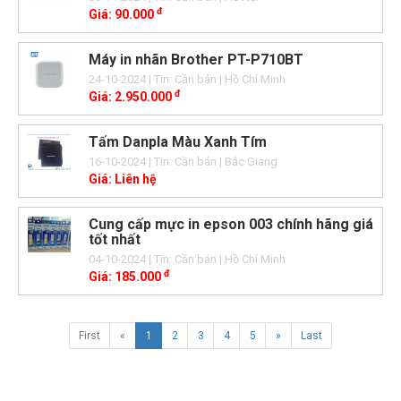
đ
Giá:
90.000
Máy in nhãn Brother PT-P710BT
24-10-2024
| Tin: Cần bán
| Hồ Chí Minh
đ
Giá:
2.950.000
Tấm Danpla Màu Xanh Tím
16-10-2024
| Tin: Cần bán
| Bắc Giang
Giá:
Liên hệ
Cung cấp mực in epson 003 chính hãng giá
tốt nhất
04-10-2024
| Tin: Cần bán
| Hồ Chí Minh
đ
Giá:
185.000
First
«
1
2
3
4
5
»
Last