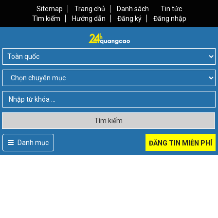
Sitemap
Trang chủ
Danh sách
Tin tức
Tìm kiếm
Hướng dẫn
Đăng ký
Đăng nhập
Tìm kiếm
Danh mục
ĐĂNG TIN MIỄN PHÍ