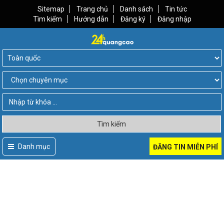
Sitemap
Trang chủ
Danh sách
Tin tức
Tìm kiếm
Hướng dẫn
Đăng ký
Đăng nhập
Tìm kiếm
Danh mục
ĐĂNG TIN MIỄN PHÍ