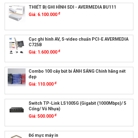
THIẾT BỊ GHI HÌNH SDI - AVERMEDIA BU111
đ
Giá:
6.100.000
Cạc ghi hình AV, S-video chuẩn PCI-E AVERMEDIA
C725B
đ
Giá:
1.600.000
Combo 100 cây bút bi ÁNH SÁNG Chính hãng nét
đẹp
đ
Giá:
110.000
Switch TP-Link LS1005G (Gigabit (1000Mbps)/ 5
Cổng/ Vỏ Nhựa)
đ
Giá:
500.000
Đổ mực máy in