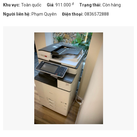
đ
Khu vực:
Toàn quốc
Giá
:
911.000
Trạng thái:
Còn hàng
Người liên hệ:
Phạm Quyên
Điện thoại:
0836572888