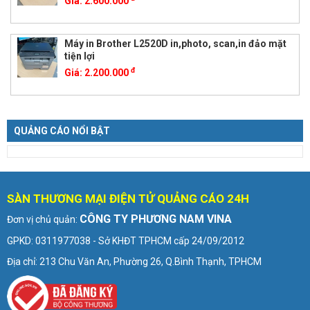
Giá:
2.600.000
Máy in Brother L2520D in,photo, scan,in đảo mặt
tiện lợi
đ
Giá:
2.200.000
QUẢNG CÁO NỔI BẬT
SÀN THƯƠNG MẠI ĐIỆN TỬ QUẢNG CÁO 24H
CÔNG TY PHƯƠNG NAM VINA
Đơn vị chủ quản:
GPKD: 0311977038 - Sở KHĐT TPHCM cấp 24/09/2012
Địa chỉ: 213 Chu Văn An, Phường 26, Q.Bình Thạnh, TPHCM