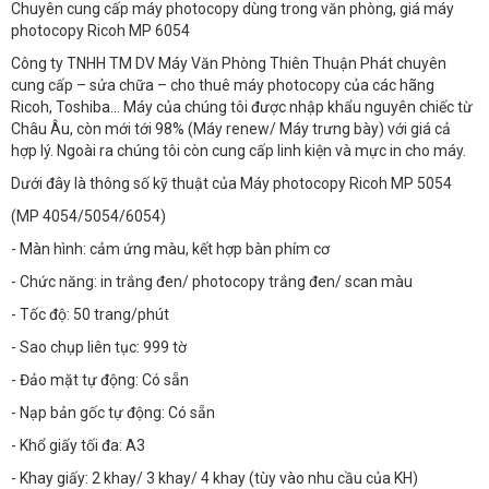
Chuyên cung cấp máy photocopy dùng trong văn phòng, giá máy
photocopy Ricoh MP 6054
Công ty TNHH TM DV Máy Văn Phòng Thiên Thuận Phát chuyên
cung cấp – sửa chữa – cho thuê máy photocopy của các hãng
Ricoh, Toshiba… Máy của chúng tôi được nhập khẩu nguyên chiếc từ
Châu Âu, còn mới tới 98% (Máy renew/ Máy trưng bày) với giá cả
hợp lý. Ngoài ra chúng tôi còn cung cấp linh kiện và mực in cho máy.
Dưới đây là thông số kỹ thuật của Máy photocopy Ricoh MP 5054
(MP 4054/5054/6054)
- Màn hình: cảm ứng màu, kết hợp bàn phím cơ
- Chức năng: in trắng đen/ photocopy trắng đen/ scan màu
- Tốc độ: 50 trang/phút
- Sao chụp liên tục: 999 tờ
- Đảo mặt tự động: Có sẵn
- Nạp bản gốc tự động: Có sẵn
- Khổ giấy tối đa: A3
- Khay giấy: 2 khay/ 3 khay/ 4 khay (tùy vào nhu cầu của KH)