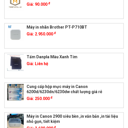
đ
Giá:
90.000
Máy in nhãn Brother PT-P710BT
đ
Giá:
2.950.000
Tấm Danpla Màu Xanh Tím
Giá:
Liên hệ
Cung cấp hộp mực máy in Canon
6200d/6230dn/6230dw chất lượng giá rẻ
đ
Giá:
250.000
Máy in Canon 2900 siêu bền ,in văn bản ,in tài liệu
nhỏ gọn, tiết kiệm
đ