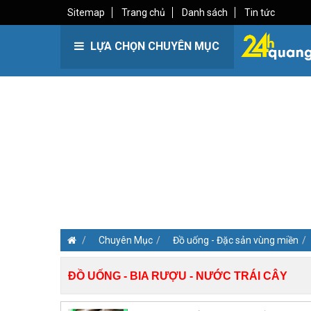
Sitemap
Trang chủ
Danh sách
Tin tức
LỰA CHỌN CHUYÊN MỤC
Chuyên Mục
Đồ uống - Đặc sản vùng miền
ĐỒ UỐNG - BIA RƯỢU - NƯỚC TRÁI CÂY