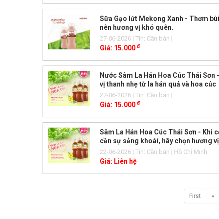
Sữa Gạo lứt Mekong Xanh - Thơm bùi
nên hương vị khó quên.
27-06-2026
| Tin: Cần bán
|
đ
Giá:
15.000
Nước Sâm La Hán Hoa Cúc Thái Sơn 
vị thanh nhẹ từ la hán quả và hoa cúc
27-06-2026
| Tin: Cần bán
|
đ
Giá:
15.000
Sâm La Hán Hoa Cúc Thái Sơn - Khi c
cần sự sảng khoái, hãy chọn hương vị
nhiên.
22-06-2026
| Tin: Cần bán
| Hồ Chí Minh
Giá:
Liên hệ
First
«