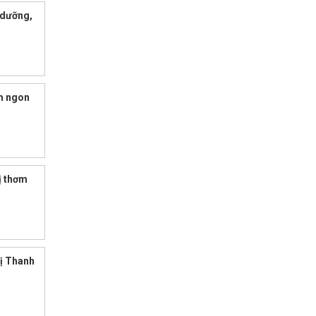
 dưỡng,
ơm ngon
ị thơm
ị Thanh