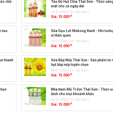
khắc chữ
Táo Đỏ Hạt Chia Thái Sơn - Thức uốn
mát cho cả ngày dài
14-07-2026
| Tin: Cần bán
|
đ
Giá:
15.000
h tao
Sữa Gạo Lứt Mekong Xanh - Hồi tưởn
vị thân quen
10-07-2026
| Tin: Cần bán
|
đ
Giá:
15.000
ọn thanh
Sữa Bắp Nếp Thái Sơn - Sản phẩm từ
hạt bắp nếp tuyển chọn
08-07-2026
| Tin: Cần bán
|
đ
Giá:
15.000
chọn
Nha Đam Mủ Trôm Thái Sơn - Thức u
lành cho mọi khoảnh khắc
06-07-2026
| Tin: Cần bán
|
đ
Giá:
15.000