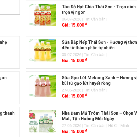
Táo Đỏ Hạt Chia Thái Sơn - Trọn dinh
trọn vị ngon
06-07-2026
| Tin: Cần bán
|
đ
Giá:
15.000
 nhẹ
Sữa Bắp Nếp Thái Sơn - Hương vị th
đến từ thành phần tự nhiên
03-07-2026
| Tin: Cần bán
|
đ
Giá:
15.000
gon
Sữa Gạo Lứt Mekong Xanh – Hương v
bùi từ gạo lứt huyết rồng
27-06-2026
| Tin: Cần bán
|
đ
Giá:
15.000
g thanh
Nha Đam Mủ Trôm Thái Sơn – Chọn V
Mát, Tận Hưởng Mỗi Ngày
27-06-2026
| Tin: Cần bán
| Hồ Chí Minh
đ
Giá:
15.000