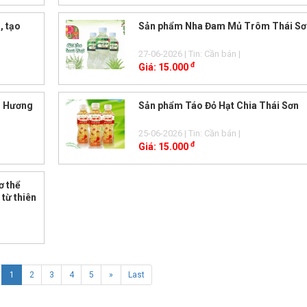
, tạo
Sản phẩm Nha Đam Mủ Trôm Thái Sơ
27-06-2026
| Tin: Cần bán
|
đ
Giá:
15.000
- Hương
Sản phẩm Táo Đỏ Hạt Chia Thái Sơn
25-06-2026
| Tin: Cần bán
|
đ
Giá:
15.000
ơ thể
 từ thiên
1
2
3
4
5
»
Last