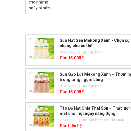
Sữa Hạt Sen Mekong Xanh - Chọn sự
nhàng cho cơ thể
04-07-2026
| Tin: Cần bán
|
đ
Giá:
15.000
Sữa Gạo Lứt Mekong Xanh – Thơm n
trong từng ngụm uống
01-07-2026
| Tin: Cần bán
|
đ
Giá:
15.000
Táo Đỏ Hạt Chia Thái Sơn – Thức uốn
mát cho một ngày năng động
27-06-2026
| Tin: Cần bán
| Hồ Chí Minh
Giá:
Liên hệ