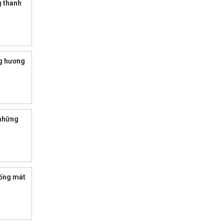
g thanh
g hương
 những
ống mát