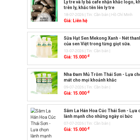
Ly tre và ly bả cafe nhận khắc logo, 
trên ly, khắc tên lên ly tre
18-07-2026
| Tin: Cần bán
| Hồ Chí Minh
Giá:
Liên hệ
Sữa Hạt Sen Mekong Xanh - Nét than
của sen Việt trong từng giọt sữa.
13-07-2026
| Tin: Cần bán
|
đ
Giá:
15.000
Nha Đam Mủ Trôm Thái Sơn - Lựa ch
mát cho mọi khoảnh khắc
09-07-2026
| Tin: Cần bán
|
đ
Giá:
15.000
Sâm La Hán Hoa Cúc Thái Sơn - Lựa 
lành mạnh cho những ngày oi bức
07-07-2026
| Tin: Cần bán
|
đ
Giá:
15.000