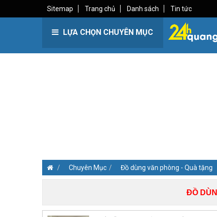
Sitemap
Trang chủ
Danh sách
Tin tức
LỰA CHỌN CHUYÊN MỤC
Chuyên Mục
Đồ dùng văn phòng - Quà tặng
ĐỒ DÙN