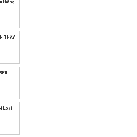
u thăng
ÂN THẦY
ASER
i Loại