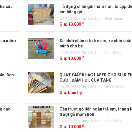
nhà cầu
Tủ đựng chăn gối mầm non, tủ cặp dé
em bằng gỗ
29-07-2026
| Tin: Cần bán
| Ninh Thuận
đ
Giá:
10.000
o su mầm
Xe chòi chân ô tô trẻ em, xe chòi chân
bánh cho bé
22-07-2026
| Tin: Cần bán
| Lâm Đồng
đ
Giá:
10.000
Mọi Đơn
QUẠT GIẤY KHẮC LASER CHO SỰ KIỆ
CƯỚI, ĐÁM HỎI, QUÀ TẶNG
18-07-2026
| Tin: Cần bán
| Hồ Chí Minh
Giá:
Liên hệ
ng cao
Cầu trượt gỗ liên hoàn trẻ em, thang 
trượt gỗ mầm non
17-07-2026
| Tin: Cần bán
| Lâm Đồng
đ
Giá:
10.000