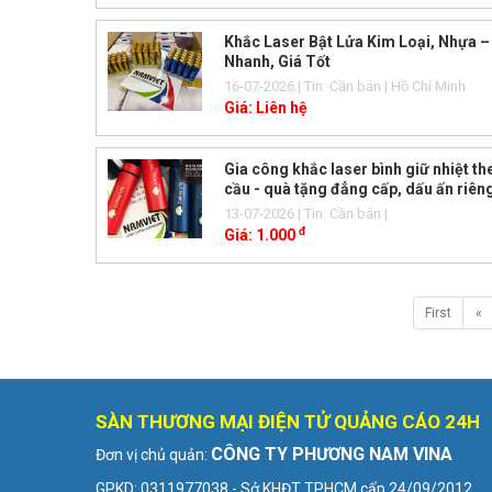
Khắc Laser Bật Lửa Kim Loại, Nhựa 
Nhanh, Giá Tốt
16-07-2026
| Tin: Cần bán
| Hồ Chí Minh
Giá:
Liên hệ
Gia công khắc laser bình giữ nhiệt th
cầu - quà tặng đẳng cấp, dấu ấn riêng
13-07-2026
| Tin: Cần bán
|
đ
Giá:
1.000
First
«
SÀN THƯƠNG MẠI ĐIỆN TỬ QUẢNG CÁO 24H
CÔNG TY PHƯƠNG NAM VINA
Đơn vị chủ quản:
GPKD: 0311977038 - Sở KHĐT TPHCM cấp 24/09/2012