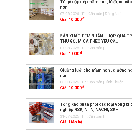
Tủ gỗ cặp dép mầm non, tủ đựng cặ
non
07-08-2026
| Tin: Cần bán
| Đồng Nai
đ
Giá:
10.000
SẢN XUẤT TEM NHÃN – HỘP QUÀ T
THU GỖ, MICA THEO YÊU CẦU
07-08-2026
| Tin: Cần bán
|
đ
Giá:
1.000
Giường lưới cho mầm non , giường 
non
05-08-2026
| Tin: Cần bán
| Bình Thuận
đ
Giá:
10.000
Tổng kho phân phối các loại vòng bi
nghiệp NSK, NTN, NACHI, SKF
31-07-2026
| Tin: Cần bán
|
Giá:
Liên hệ