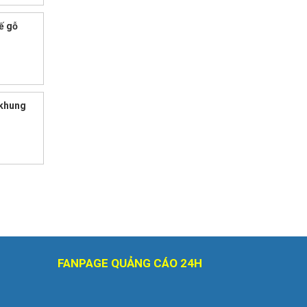
ế gỗ
 khung
FANPAGE QUẢNG CÁO 24H