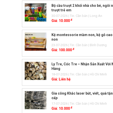
Bộ cầu trượt 2 khối nhà cho bé, ngôi 
trượt trẻ em
30-07-2026
| Tin: Cần bán
| Long An
đ
Giá:
10.000
Kệ montessorie mầm non, kệ gỗ ca
non
23-07-2026
| Tin: Cần bán
| Bình Dương
đ
Giá:
100.000
Ly Tre, Cốc Tre – Nhận Sản Xuất Với 
Hàng
18-07-2026
| Tin: Cần bán
| Hồ Chí Minh
Giá:
Liên hệ
Gia công Khắc laser bút, viết, quà tặ
cấp
17-07-2026
| Tin: Cần bán
| Hồ Chí Minh
đ
Giá:
10.000