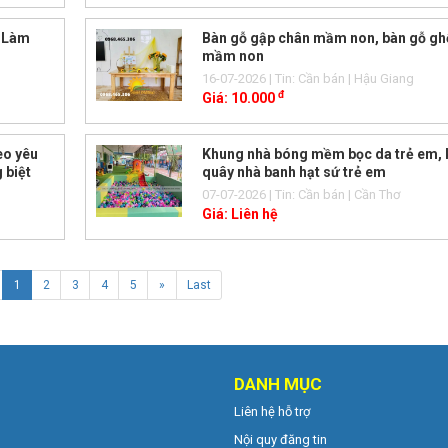
– Làm
Bàn gỗ gập chân mầm non, bàn gỗ gh
mầm non
16-07-2026
| Tin: Cần bán
| Hậu Giang
đ
Giá:
10.000
eo yêu
Khung nhà bóng mềm bọc da trẻ em,
 biệt
quây nhà banh hạt sứ trẻ em
07-07-2026
| Tin: Cần bán
| Cần Thơ
Giá:
Liên hệ
1
2
3
4
5
»
Last
DANH MỤC
Liên hệ hỗ trợ
Nội quy đăng tin