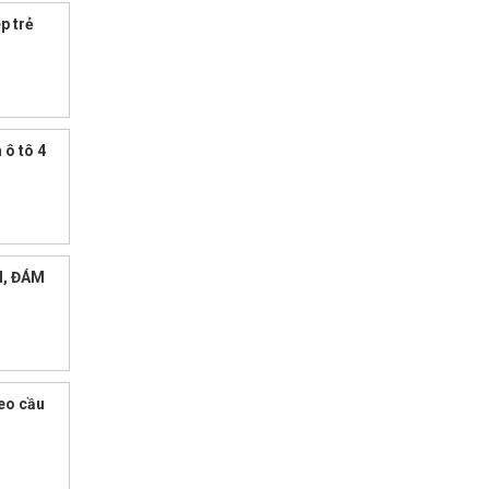
p trẻ
 ô tô 4
N, ĐÁM
leo cầu