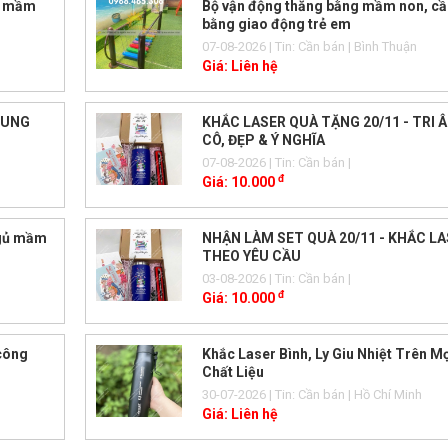
p mầm
Bộ vận động thăng bằng mầm non, cầ
bằng giao động trẻ em
07-08-2026
| Tin: Cần bán
| Bình Thuận
Giá:
Liên hệ
RUNG
KHẮC LASER QUÀ TẶNG 20/11 - TRI 
CÔ, ĐẸP & Ý NGHĨA
07-08-2026
| Tin: Cần bán
|
đ
Giá:
10.000
ngủ mầm
NHẬN LÀM SET QUÀ 20/11 - KHẮC L
THEO YÊU CẦU
03-08-2026
| Tin: Cần bán
|
đ
Giá:
10.000
 công
Khắc Laser Bình, Ly Giu Nhiệt Trên Mọ
Chất Liệu
30-07-2026
| Tin: Cần bán
| Hồ Chí Minh
Giá:
Liên hệ