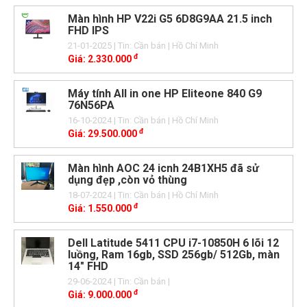
Màn hình HP V22i G5 6D8G9AA 21.5 inch
FHD IPS
21-01-2025
| Tin: Cần bán
| Hồ Chí Minh
đ
Giá:
2.330.000
Máy tính All in one HP Eliteone 840 G9
76N56PA
16-10-2024
| Tin: Cần bán
| Hồ Chí Minh
đ
Giá:
29.500.000
Màn hình AOC 24 icnh 24B1XH5 đã sử
dụng đẹp ,còn vỏ thùng
18-07-2024
| Tin: Cần bán
| Hồ Chí Minh
đ
Giá:
1.550.000
Dell Latitude 5411 CPU i7-10850H 6 lõi 12
luồng, Ram 16gb, SSD 256gb/ 512Gb, màn
14" FHD
29-06-2024
| Tin: Cần bán
|
đ
Giá:
9.000.000