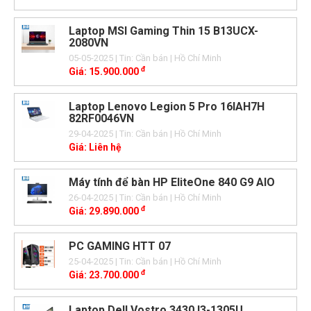
Laptop MSI Gaming Thin 15 B13UCX-
2080VN
05-05-2025
| Tin: Cần bán
| Hồ Chí Minh
đ
Giá:
15.900.000
Laptop Lenovo Legion 5 Pro 16IAH7H
82RF0046VN
29-04-2025
| Tin: Cần bán
| Hồ Chí Minh
Giá:
Liên hệ
Máy tính để bàn HP EliteOne 840 G9 AIO
26-04-2025
| Tin: Cần bán
| Hồ Chí Minh
đ
Giá:
29.890.000
PC GAMING HTT 07
25-04-2025
| Tin: Cần bán
| Hồ Chí Minh
đ
Giá:
23.700.000
Laptop Dell Vostro 3430 I3-1305U