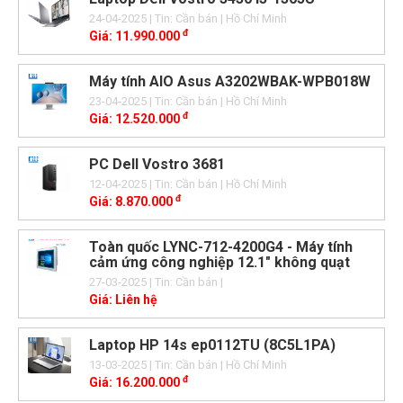
24-04-2025
| Tin: Cần bán
| Hồ Chí Minh
đ
Giá:
11.990.000
Máy tính AIO Asus A3202WBAK-WPB018W
23-04-2025
| Tin: Cần bán
| Hồ Chí Minh
đ
Giá:
12.520.000
PC Dell Vostro 3681
12-04-2025
| Tin: Cần bán
| Hồ Chí Minh
đ
Giá:
8.870.000
Toàn quốc LYNC-712-4200G4 - Máy tính
cảm ứng công nghiệp 12.1" không quạt
27-03-2025
| Tin: Cần bán
|
Giá:
Liên hệ
Laptop HP 14s ep0112TU (8C5L1PA)
13-03-2025
| Tin: Cần bán
| Hồ Chí Minh
đ
Giá:
16.200.000