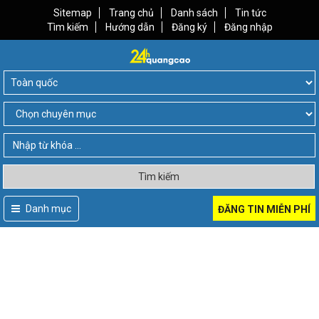
Sitemap
Trang chủ
Danh sách
Tin tức
Tìm kiếm
Hướng dẫn
Đăng ký
Đăng nhập
Tìm kiếm
Danh mục
ĐĂNG TIN MIỄN PHÍ