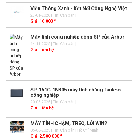
Viễn Thông Xanh - Kết Nối Công Nghệ Việt
23-01-2026
| Tin: Cần bán
|
đ
Giá:
10.000
Máy tính công nghiệp dòng SP của Arbor
14-11-2025
| Tin: Cần bán
|
Giá:
Liên hệ
SP-151C-1N305 máy tính nhúng fanless
công nghiệp
20-06-2025
| Tin: Cần bán
|
Giá:
Liên hệ
MÁY TÍNH CHẬM, TREO, LỖI WIN?
05-06-2025
| Tin: Cần bán
| Hồ Chí Minh
đ
Giá:
2.500.000