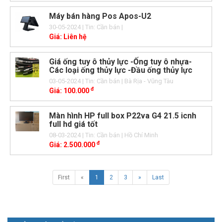
Máy bán hàng Pos Apos-U2
30-05-2024
| Tin: Cần bán
|
Giá:
Liên hệ
Giá ống tuy ô thủy lực -Ống tuy ô nhựa-
Các loại ống thủy lực -Đầu ống thủy lực
03-05-2024
| Tin: Cần bán
| Bà Rịa - Vũng Tàu
đ
Giá:
100.000
Màn hình HP full box P22va G4 21.5 icnh
full hd giá tốt
08-03-2024
| Tin: Cần bán
| Hồ Chí Minh
đ
Giá:
2.500.000
First
«
1
2
3
»
Last