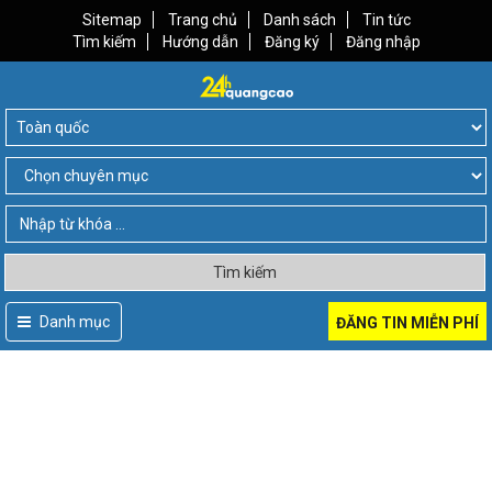
Sitemap
Trang chủ
Danh sách
Tin tức
Tìm kiếm
Hướng dẫn
Đăng ký
Đăng nhập
Tìm kiếm
Danh mục
ĐĂNG TIN MIỄN PHÍ