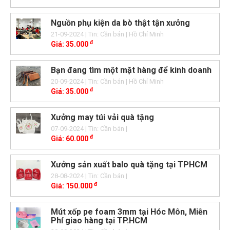
Nguồn phụ kiện da bò thật tận xưởng
21-09-2024
| Tin: Cần bán
| Hồ Chí Minh
đ
Giá:
35.000
Bạn đang tìm một mặt hàng để kinh doanh
20-09-2024
| Tin: Cần bán
| Hồ Chí Minh
đ
Giá:
35.000
Xưởng may túi vải quà tặng
07-09-2024
| Tin: Cần bán
|
đ
Giá:
60.000
Xưởng sản xuất balo quà tặng tại TPHCM
28-08-2024
| Tin: Cần bán
|
đ
Giá:
150.000
Mút xốp pe foam 3mm tại Hóc Môn, Miễn
Phí giao hàng tại TP.HCM