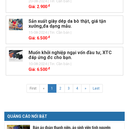
20-08-2024
| Tin: Cần bán
|
đ
Giá:
2.900
Sản xuất giày dép da bò thật, giá tận
xưởng,đa dạng mẫu.
15-08-2024
| Tin: Cần bán
|
đ
Giá:
6.500
Muốn khởi nghiệp ngại vốn đầu tư, XTC
đáp ứng đc cho bạn.
10-08-2024
| Tin: Cần bán
|
đ
Giá:
6.500
First
«
1
2
3
4
»
Last
QUẢNG CÁO NỔI BẬT
Bán áo đoàn thanh niên, áo sinh viên tình nguyện