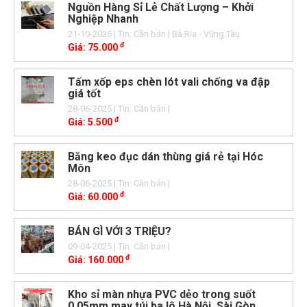
Nguồn Hàng Sỉ Lẻ Chất Lượng – Khởi
Nghiệp Nhanh
21-10-2025
| Tin: Cần bán
| Bà Rịa - Vũng Tàu
đ
Giá:
75.000
Tấm xốp eps chèn lót vali chống va đập
giá tốt
28-06-2025
| Tin: Cần bán
|
đ
Giá:
5.500
Băng keo đục dán thùng giá rẻ tại Hóc
Môn
28-06-2025
| Tin: Cần bán
|
đ
Giá:
60.000
BÁN GÌ VỚI 3 TRIỆU?
09-04-2025
| Tin: Cần bán
|
đ
Giá:
160.000
Kho sỉ màn nhựa PVC dẻo trong suốt
0.05mm may túi ba lô Hà Nội, Sài Gòn