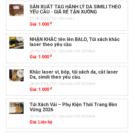
SẢN XUẤT TAG HÀNH LÝ DA SIMILI THEO
YÊU CẦU - GIÁ RẺ TẬN XƯỞNG
07-08-2026
| Tin: Cần bán
|
đ
Giá:
1.000
NHẬN KHẮC tên lên BALO, Túi xách khắc
laser theo yêu cầu
26-06-2026
| Tin: Cần bán
| Hồ Chí Minh
đ
Giá:
1.000
Khắc laser ví, bóp, túi xách da, cắt laser
Da, simili theo yêu cầu.
28-05-2026
| Tin: Cần bán
| Hồ Chí Minh
đ
Giá:
1.000
Túi Xách Vải – Phụ Kiện Thời Trang Bền
Vững 2026
03-03-2026
| Tin: Cần bán
| Hồ Chí Minh
Giá:
Liên hệ