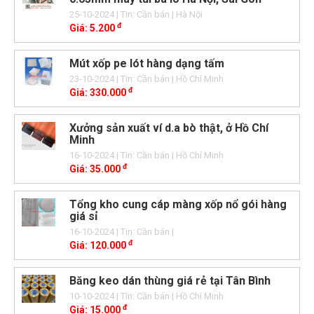
25-10-2024
| Tin: Cần bán
| Hà Nội
đ
Giá:
5.200
Mút xốp pe lót hàng dạng tấm
23-10-2024
| Tin: Cần bán
| Hồ Chí Minh
đ
Giá:
330.000
Xưởng sản xuất ví d.a bò thật, ở Hồ Chí
Minh
16-10-2024
| Tin: Cần bán
| Hồ Chí Minh
đ
Giá:
35.000
Tổng kho cung cáp màng xốp nổ gói hàng
giá sỉ
16-10-2024
| Tin: Cần bán
|
đ
Giá:
120.000
Băng keo dán thùng giá rẻ tại Tân Bình
10-10-2024
| Tin: Cần bán
| Hồ Chí Minh
đ
Giá:
15.000