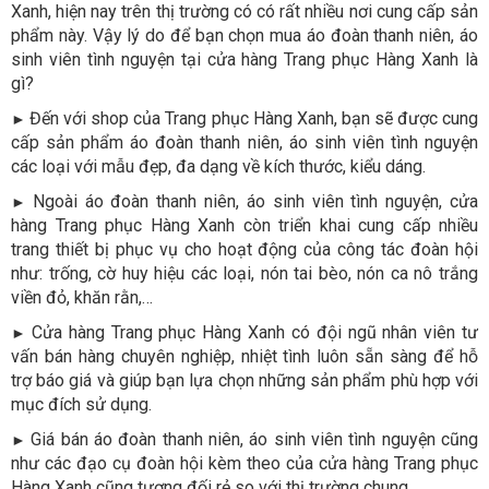
Xanh, hiện nay trên thị trường có có rất nhiều nơi cung cấp sản
phẩm này. Vậy lý do để bạn chọn mua áo đoàn thanh niên, áo
sinh viên tình nguyện tại cửa hàng Trang phục Hàng Xanh là
gì?
Đến với shop của Trang phục Hàng Xanh, bạn sẽ được cung
►
cấp sản phẩm áo đoàn thanh niên, áo sinh viên tình nguyện
các loại với mẫu đẹp, đa dạng về kích thước, kiểu dáng.
Ngoài áo đoàn thanh niên, áo sinh viên tình nguyện, cửa
►
hàng Trang phục Hàng Xanh còn triển khai cung cấp nhiều
trang thiết bị phục vụ cho hoạt động của công tác đoàn hội
như: trống, cờ huy hiệu các loại, nón tai bèo, nón ca nô trắng
viền đỏ, khăn rằn,…
Cửa hàng Trang phục Hàng Xanh có đội ngũ nhân viên tư
►
vấn bán hàng chuyên nghiệp, nhiệt tình luôn sẵn sàng để hỗ
trợ báo giá và giúp bạn lựa chọn những sản phẩm phù hợp với
mục đích sử dụng.
Giá bán áo đoàn thanh niên, áo sinh viên tình nguyện cũng
►
như các đạo cụ đoàn hội kèm theo của cửa hàng Trang phục
Hàng Xanh cũng tương đối rẻ so với thị trường chung.