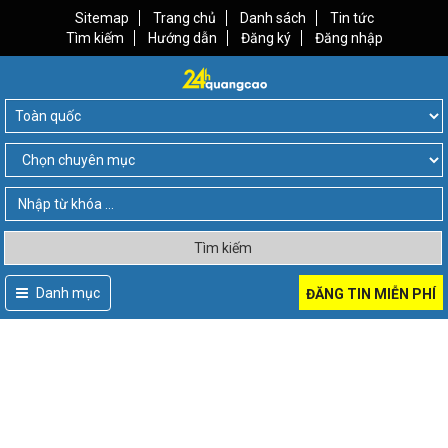
Sitemap
Trang chủ
Danh sách
Tin tức
Tìm kiếm
Hướng dẫn
Đăng ký
Đăng nhập
Tìm kiếm
Danh mục
ĐĂNG TIN MIỄN PHÍ