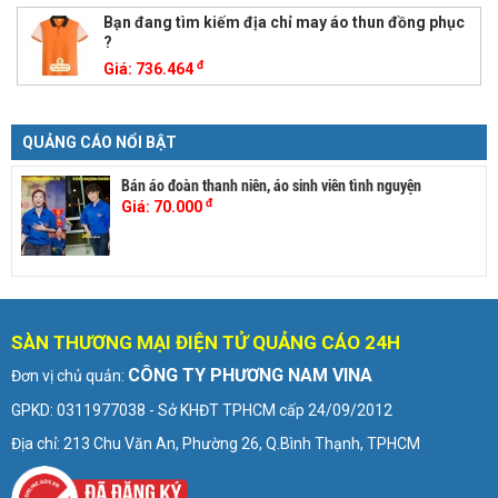
Bạn đang tìm kiếm địa chỉ may áo thun đồng phục
?
đ
Giá:
736.464
QUẢNG CÁO NỔI BẬT
Bán áo đoàn thanh niên, áo sinh viên tình nguyện
đ
Giá:
70.000
SÀN THƯƠNG MẠI ĐIỆN TỬ QUẢNG CÁO 24H
CÔNG TY PHƯƠNG NAM VINA
Đơn vị chủ quản:
GPKD: 0311977038 - Sở KHĐT TPHCM cấp 24/09/2012
Địa chỉ: 213 Chu Văn An, Phường 26, Q.Bình Thạnh, TPHCM