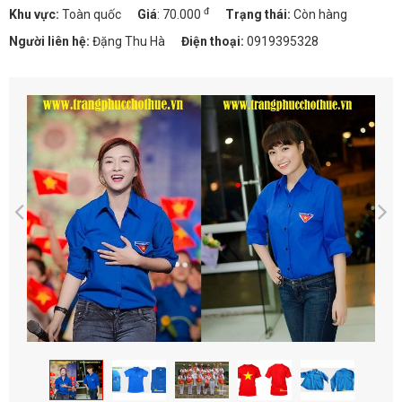
đ
Khu vực:
Toàn quốc
Giá
:
70.000
Trạng thái:
Còn hàng
Người liên hệ:
Đặng Thu Hà
Điện thoại:
0919395328