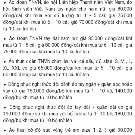
Áo đoàn TNVN, áo hội Liên hiệp Thanh niên Việt Nam, áo
►
hội Sinh viên Việt Nam tay ngắn cho nam nữ: giá 80.000
đồng/cái khi mua với số lượng từ 1 - 5 cái; giá 75.000
đồng/cái khi mua từ 6 - 10 cái; giá 70.000 đồng/cái khi mua
từ 10 cái trở lên.
Áo Đoàn TNVN tay dài nam nữ: giá 85.000 đồng/cái khi
►
mua từ 1 - 5 cái; giá 80.000 đồng/cái khi mua từ 6 - 10 cái; giá
75.000 đồng/cái khi mua từ 10 cái trở lên.
Áo thun đoàn TNVN chất liệu vải cá sấu, đủ size: S, M , L,
►
XL, XXL có giá 65.000 đồng/cái khi mua từ 5 - 10 cái; giá
60.000 đồng/cái khi mua từ 10 cái trở lên.
Đồng phục nghi thức đội dành áo tay ngắn + quần sọc hoặc
►
váy có giá 150.000 đồng/bộ khi mua từ 1 - 10 bộ; 140.000
đồng/bộ khi mua từ 10 bộ trở lên.
Đồng phục nghi thức đội áo tay dài + quần dài có giá
►
190.000 đồng/bộ khi mua với số lượng từ 1- 10 bộ; 180,000
đồng/bộ khi mua từ 10 bộ trở lên.
Áo thun cờ đỏ sao vàng trẻ em size 1, 2, 3 giá 30.000
►