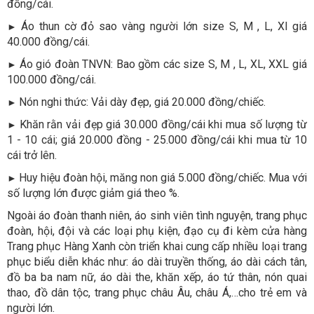
đồng/cái.
Áo thun cờ đỏ sao vàng người lớn size S, M , L, Xl giá
►
40.000 đồng/cái.
Áo gió đoàn TNVN: Bao gồm các size S, M , L, XL, XXL giá
►
100.000 đồng/cái.
Nón nghi thức: Vải dày đẹp, giá 20.000 đồng/chiếc.
►
Khăn rằn vải đẹp giá 30.000 đồng/cái khi mua số lượng từ
►
1 - 10 cái; giá 20.000 đồng - 25.000 đồng/cái khi mua từ 10
cái trở lên.
Huy hiệu đoàn hội, măng non giá 5.000 đồng/chiếc. Mua với
►
số lượng lớn được giảm giá theo %.
Ngoài áo đoàn thanh niên, áo sinh viên tình nguyện, trang phục
đoàn, hội, đội và các loại phụ kiện, đạo cụ đi kèm cửa hàng
Trang phục Hàng Xanh còn triển khai cung cấp nhiều loại trang
phục biểu diễn khác như: áo dài truyền thống, áo dài cách tân,
đồ ba ba nam nữ, áo dài the, khăn xếp, áo tứ thân, nón quai
thao, đồ dân tộc, trang phục châu Âu, châu Á,…cho trẻ em và
người lớn.