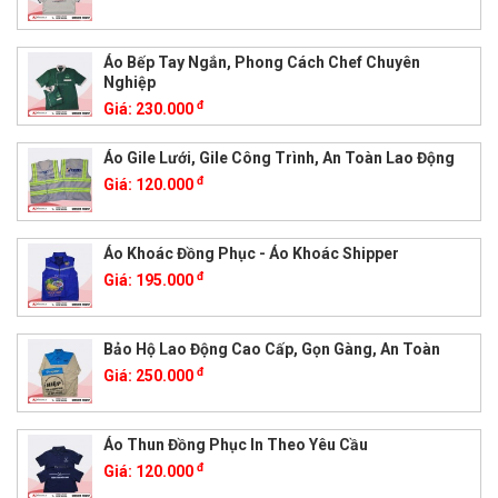
Áo Bếp Tay Ngắn, Phong Cách Chef Chuyên
Nghiệp
đ
Giá:
230.000
Áo Gile Lưới, Gile Công Trình, An Toàn Lao Động
đ
Giá:
120.000
Áo Khoác Đồng Phục - Áo Khoác Shipper
đ
Giá:
195.000
Bảo Hộ Lao Động Cao Cấp, Gọn Gàng, An Toàn
đ
Giá:
250.000
Áo Thun Đồng Phục In Theo Yêu Cầu
đ
Giá:
120.000