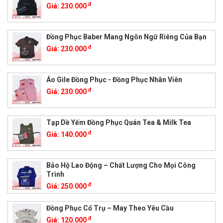
đ
Giá:
230.000
Đồng Phục Baber Mang Ngôn Ngữ Riêng Của Bạn
đ
Giá:
230.000
Áo Gile Đồng Phục - Đồng Phục Nhân Viên
đ
Giá:
230.000
Tạp Dề Yếm Đồng Phục Quán Tea & Milk Tea
đ
Giá:
140.000
Bảo Hộ Lao Động – Chất Lượng Cho Mọi Công
Trình
đ
Giá:
250.000
Đồng Phục Cổ Trụ – May Theo Yêu Cầu
đ
Giá:
120.000