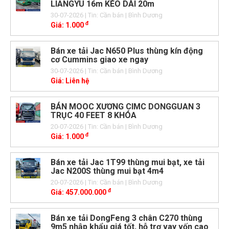
LIANGYU 16m KÉO DÀI 20m
30-07-2026
| Tin: Cần bán
| Bình Dương
đ
Giá:
1.000
Bán xe tải Jac N650 Plus thùng kín động
cơ Cummins giao xe ngay
30-07-2026
| Tin: Cần bán
| Bình Dương
Giá:
Liên hệ
BÁN MOOC XƯƠNG CIMC DONGGUAN 3
TRỤC 40 FEET 8 KHÓA
20-07-2026
| Tin: Cần bán
| Bình Dương
đ
Giá:
1.000
Bán xe tải Jac 1T99 thùng mui bạt, xe tải
Jac N200S thùng mui bạt 4m4
20-07-2026
| Tin: Cần bán
| Bình Dương
đ
Giá:
457.000.000
Bán xe tải DongFeng 3 chân C270 thùng
9m5 nhập khẩu giá tốt, hỗ trợ vay vốn cao