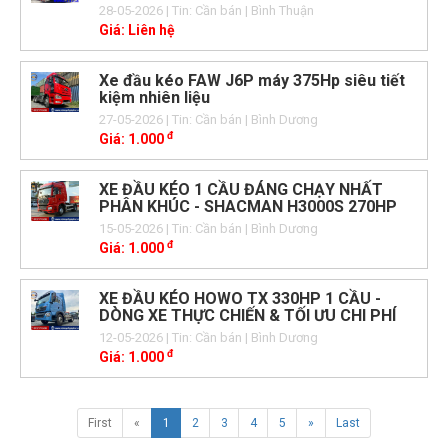
28-05-2026
| Tin: Cần bán
| Bình Thuận
Giá:
Liên hệ
Xe đầu kéo FAW J6P máy 375Hp siêu tiết
kiệm nhiên liệu
27-05-2026
| Tin: Cần bán
| Bình Dương
đ
Giá:
1.000
XE ĐẦU KÉO 1 CẦU ĐÁNG CHẠY NHẤT
PHÂN KHÚC - SHACMAN H3000S 270HP
15-05-2026
| Tin: Cần bán
| Bình Dương
đ
Giá:
1.000
XE ĐẦU KÉO HOWO TX 330HP 1 CẦU -
DÒNG XE THỰC CHIẾN & TỐI ƯU CHI PHÍ
12-05-2026
| Tin: Cần bán
| Bình Dương
đ
Giá:
1.000
First
«
1
2
3
4
5
»
Last