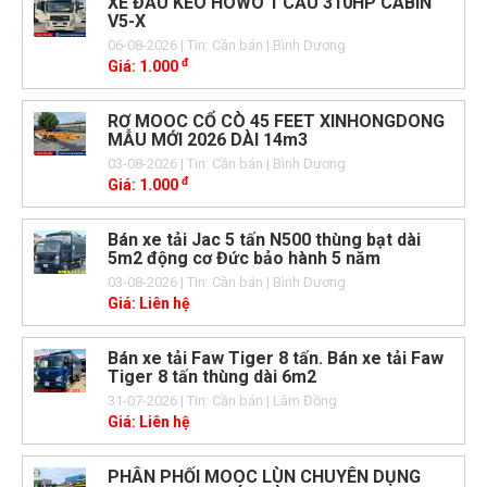
XE ĐẦU KÉO HOWO 1 CẦU 310HP CABIN
V5-X
06-08-2026
| Tin: Cần bán
| Bình Dương
đ
Giá:
1.000
RƠ MOOC CỔ CÒ 45 FEET XINHONGDONG
MẪU MỚI 2026 DÀI 14m3
03-08-2026
| Tin: Cần bán
| Bình Dương
đ
Giá:
1.000
Bán xe tải Jac 5 tấn N500 thùng bạt dài
5m2 động cơ Đức bảo hành 5 năm
03-08-2026
| Tin: Cần bán
| Bình Dương
Giá:
Liên hệ
Bán xe tải Faw Tiger 8 tấn. Bán xe tải Faw
Tiger 8 tấn thùng dài 6m2
31-07-2026
| Tin: Cần bán
| Lâm Đồng
Giá:
Liên hệ
PHÂN PHỐI MOOC LÙN CHUYÊN DỤNG