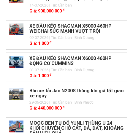
14-07-2026
| Tin: Cần bán
|
đ
Giá:
900.000.000
XE ĐẦU KÉO SHACMAN X5000 460HP
WEICHAI SỨC MẠNH VƯỢT TRỘI
09-07-2026
| Tin: Cần bán
| Bình Dương
đ
Giá:
1.000
XE ĐẦU KÉO SHACMAN X6000 460HP
ĐỘNG CƠ CUMMINS
03-07-2026
| Tin: Cần bán
| Bình Dương
đ
Giá:
1.000
Bán xe tải Jac N200S thùng kín giá tốt giao
xe ngay
29-06-2026
| Tin: Cần bán
| Bình Phước
đ
Giá:
440.000.000
MOOC BEN TỰ ĐỔ YUNLI THÙNG U 24
KHỐI CHUYÊN CHỞ CÁT, ĐÁ, ĐẤT, KHOÁNG