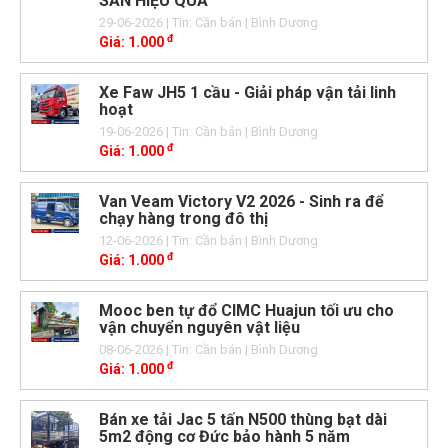
SẢN HIỆU QUẢ
29-06-2026
| Tin: Cần bán
| Bình Dương
đ
Giá:
1.000
Xe Faw JH5 1 cầu - Giải pháp vận tải linh
hoạt
19-06-2026
| Tin: Cần bán
| Bình Dương
đ
Giá:
1.000
Van Veam Victory V2 2026 - Sinh ra để
chạy hàng trong đô thị
12-06-2026
| Tin: Cần bán
| Bình Dương
đ
Giá:
1.000
Mooc ben tự đổ CIMC Huajun tối ưu cho
vận chuyển nguyên vật liệu
08-06-2026
| Tin: Cần bán
| Bình Dương
đ
Giá:
1.000
Bán xe tải Jac 5 tấn N500 thùng bạt dài
5m2 động cơ Đức bảo hành 5 năm