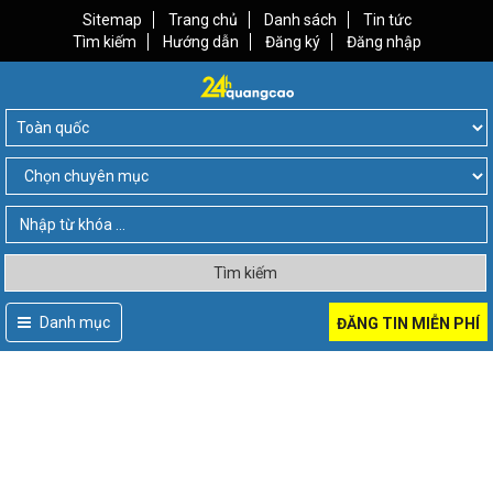
Sitemap
Trang chủ
Danh sách
Tin tức
Tìm kiếm
Hướng dẫn
Đăng ký
Đăng nhập
Tìm kiếm
Danh mục
ĐĂNG TIN MIỄN PHÍ