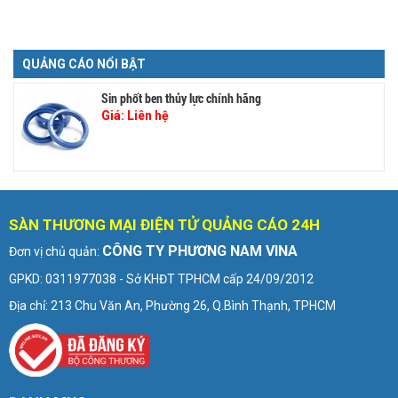
QUẢNG CÁO NỔI BẬT
Sin phốt ben thủy lực chính hãng
Giá:
Liên hệ
SÀN THƯƠNG MẠI ĐIỆN TỬ QUẢNG CÁO 24H
CÔNG TY PHƯƠNG NAM VINA
Đơn vị chủ quản:
GPKD: 0311977038 - Sở KHĐT TPHCM cấp 24/09/2012
Địa chỉ: 213 Chu Văn An, Phường 26, Q.Bình Thạnh, TPHCM