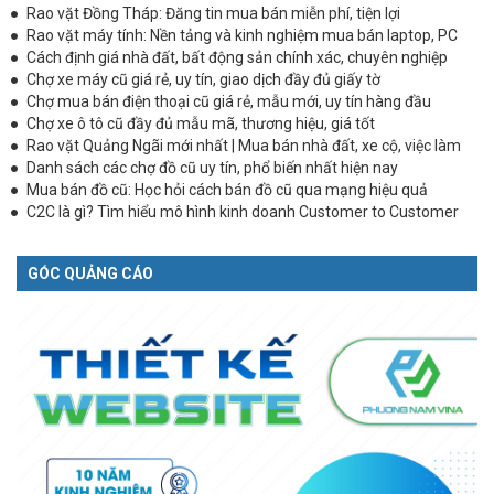
Rao vặt Đồng Tháp: Đăng tin mua bán miễn phí, tiện lợi
Rao vặt máy tính: Nền tảng và kinh nghiệm mua bán laptop, PC
Cách định giá nhà đất, bất động sản chính xác, chuyên nghiệp
Chợ xe máy cũ giá rẻ, uy tín, giao dịch đầy đủ giấy tờ
Chợ mua bán điện thoại cũ giá rẻ, mẫu mới, uy tín hàng đầu
Chợ xe ô tô cũ đầy đủ mẫu mã, thương hiệu, giá tốt
Rao vặt Quảng Ngãi mới nhất | Mua bán nhà đất, xe cộ, việc làm
Danh sách các chợ đồ cũ uy tín, phổ biến nhất hiện nay
Mua bán đồ cũ: Học hỏi cách bán đồ cũ qua mạng hiệu quả
C2C là gì? Tìm hiểu mô hình kinh doanh Customer to Customer
GÓC QUẢNG CÁO