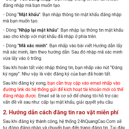
đăng nhập mà bạn muốn tạo.
- Dòng "
Mật khẩu
": Bạn nhập thông tin mật khẩu đăng nhập
mà bạn muốn tạo.
- Dòng "
Nhập lại mật khẩu
": Bạn nhập lại thông tin mật khẩu
sao cho khớp với mật khẩu đã nhập ở phía trên.
- Dòng "
Mã xác minh
": Bạn nhấp vào bài viết Hướng dẫn lấy
mã xác minh, làm theo hướng dẫn. Sau đó nhập mã xác minh
vừa lấy vào ô trống.
Sau khi hoàn tất việc nhập thông tin, bạn nhấp vào nút "Đăng
ký ngay". Như vậy là việc đăng ký của bạn đã hoàn tất.
Sau khi đăng ký xong,
bạn cần truy cập vào email nhấp vào
đường link do hệ thống gửi để kích hoạt tài khoản mới có thể
đăng nhập được
. Email sẽ là cơ sở để chúng tôi hỗ trợ các
vấn đề về sau như: cấp lại mật khẩu, giải quyết yêu cầu.
2. Hướng dẫn cách đăng tin rao vặt miễn phí
Sau khi đăng ký thành công, hệ thống 24hQuangCao.Com sẽ
tự động đăng nhập và chuyển bạn đến trang đăng tin. Tại đây,