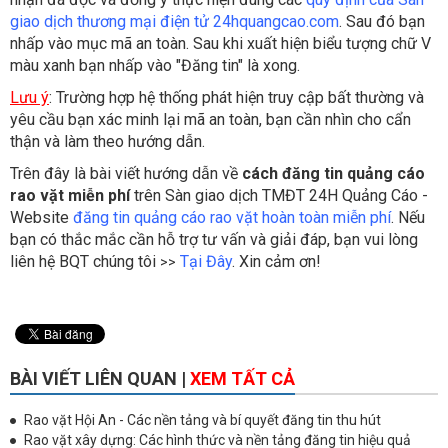
giao dịch thương mại điện tử 24hquangcao.com
. Sau đó bạn
nhấp vào mục mã an toàn. Sau khi xuất hiện biểu tượng chữ V
màu xanh bạn nhấp vào "Đăng tin" là xong.
Lưu ý
: Trường hợp hệ thống phát hiện truy cập bất thường và
yêu cầu bạn xác minh lại mã an toàn, bạn cần nhìn cho cẩn
thận và làm theo hướng dẫn.
Trên đây là bài viết hướng dẫn về
cách đăng tin quảng cáo
rao vặt miễn phí
trên Sàn giao dịch TMĐT 24H Quảng Cáo -
Website
đăng tin quảng cáo rao vặt hoàn toàn miễn phí
. Nếu
bạn có thắc mắc cần hỗ trợ tư vấn và giải đáp, bạn vui lòng
liên hệ BQT chúng tôi
Tại Đây
. Xin cảm ơn!
>>
BÀI VIẾT LIÊN QUAN |
XEM TẤT CẢ
Rao vặt Hội An - Các nền tảng và bí quyết đăng tin thu hút
Rao vặt xây dựng: Các hình thức và nền tảng đăng tin hiệu quả