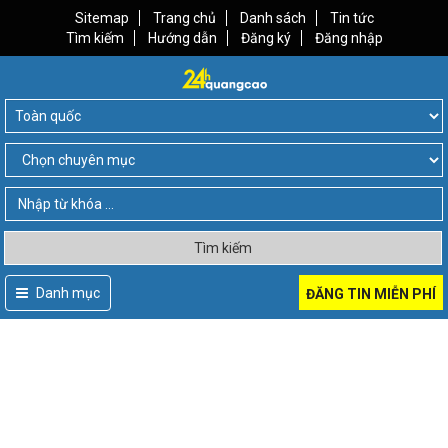
Sitemap
Trang chủ
Danh sách
Tin tức
Tìm kiếm
Hướng dẫn
Đăng ký
Đăng nhập
Tìm kiếm
Danh mục
ĐĂNG TIN MIỄN PHÍ