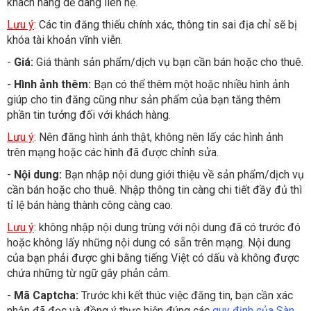
khách hàng dễ dàng liên hệ.
Lưu ý
: Các tin đăng thiếu chính xác, thông tin sai địa chỉ sẽ bị
khóa tài khoản vĩnh viễn.
-
Giá:
Giá thành sản phẩm/dịch vụ bạn cần bán hoặc cho thuê.
-
Hình ảnh thêm:
Bạn có thể thêm một hoặc nhiều hình ảnh
giúp cho tin đăng cũng như sản phẩm của bạn tăng thêm
phần tin tưởng đối với khách hàng.
Lưu ý
: Nên đăng hình ảnh thật, không nên lấy các hình ảnh
trên mạng hoặc các hình đã được chỉnh sửa.
-
Nội dung:
Bạn nhập nội dung giới thiệu về sản phẩm/dịch vụ
cần bán hoặc cho thuê. Nhập thông tin càng chi tiết đầy đủ thì
tỉ lệ bán hàng thành công càng cao.
Lưu ý
: không nhập nội dung trùng với nội dung đã có trước đó
hoặc không lấy những nội dung có sẵn trên mạng. Nội dung
của bạn phải được ghi bằng tiếng Việt có dấu và không được
chứa những từ ngữ gây phản cảm.
-
Mã Captcha:
Trước khi kết thúc việc đăng tin, bạn cần xác
nhận đã đọc và đồng ý thực hiện đúng các
quy định của Sàn