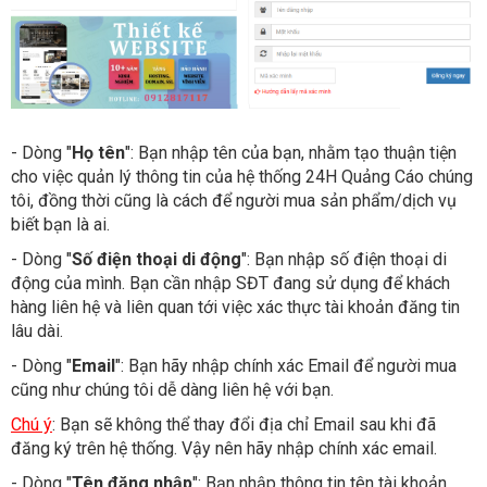
- Dòng "
Họ tên
": Bạn nhập tên của bạn, nhằm tạo thuận tiện
cho việc quản lý thông tin của hệ thống 24H Quảng Cáo chúng
tôi, đồng thời cũng là cách để người mua sản phẩm/dịch vụ
biết bạn là ai.
- Dòng "
Số điện thoại di động
": Bạn nhập số điện thoại di
động của mình. Bạn cần nhập SĐT đang sử dụng để khách
hàng liên hệ và liên quan tới việc xác thực tài khoản đăng tin
lâu dài.
- Dòng "
Email
": Bạn hãy nhập chính xác Email để người mua
cũng như chúng tôi dễ dàng liên hệ với bạn.
Chú ý
: Bạn sẽ không thể thay đổi địa chỉ Email sau khi đã
đăng ký trên hệ thống. Vậy nên hãy nhập chính xác email.
- Dòng "
Tên đăng nhập
": Bạn nhập thông tin tên tài khoản