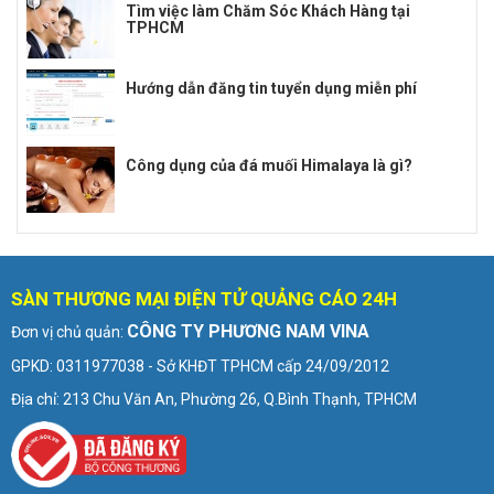
Tìm việc làm Chăm Sóc Khách Hàng tại
TPHCM
Hướng dẫn đăng tin tuyển dụng miễn phí
Công dụng của đá muối Himalaya là gì?
SÀN THƯƠNG MẠI ĐIỆN TỬ QUẢNG CÁO 24H
CÔNG TY PHƯƠNG NAM VINA
Đơn vị chủ quản:
GPKD: 0311977038 - Sở KHĐT TPHCM cấp 24/09/2012
Địa chỉ: 213 Chu Văn An, Phường 26, Q.Bình Thạnh, TPHCM