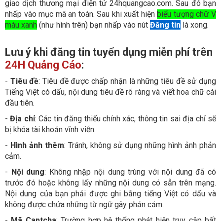
giao dịch thương mại điện tử 24hquangcao.com. Sau đó bạn
nhấp vào mục mã an toàn. Sau khi xuất hiện
biểu tượng chữ V
màu xanh
(như hình trên) bạn nhấp vào nút
Đăng tin
là xong.
Lưu ý khi đăng tin tuyển dụng miễn phí trên
24H Quảng Cáo
:
-
Tiêu đề
: Tiêu đề được chấp nhận là những tiêu đề sử dụng
Tiếng Việt có dấu, nội dung tiêu đề rõ ràng và viết hoa chữ cái
đầu tiên.
-
Địa chỉ
: Các tin đăng thiếu chính xác, thông tin sai địa chỉ sẽ
bị khóa tài khoản vĩnh viễn.
-
Hình ảnh thêm
: Tránh, không sử dụng những hình ảnh phản
cảm.
-
Nội dung
: Không nhập nội dung trùng với nội dung đã có
trước đó hoặc không lấy những nội dung có sẵn trên mạng.
Nội dung của bạn phải được ghi bằng tiếng Việt có dấu và
không được chứa những từ ngữ gây phản cảm.
-
Mã Captcha
: Trường hợp hệ thống phát hiện truy cập bất