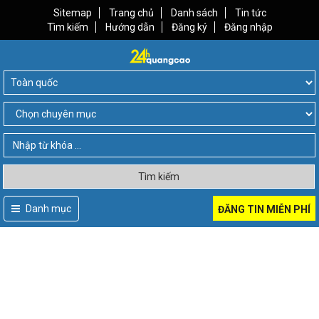
Sitemap
Trang chủ
Danh sách
Tin tức
Tìm kiếm
Hướng dẫn
Đăng ký
Đăng nhập
Tìm kiếm
Danh mục
ĐĂNG TIN MIỄN PHÍ