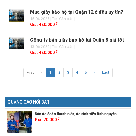
Mua giày bảo hộ tại Quận 12 ở đâu uy tín?
15-06-2025
| Tin: Cần bán
|
đ
Giá:
420.000
Công ty bán giày bảo hộ tại Quận 8 giá tốt
13-06-2025
| Tin: Cần bán
|
đ
Giá:
420.000
First
«
1
2
3
4
5
»
Last
QUẢNG CÁO NỔI BẬT
Bán áo đoàn thanh niên, áo sinh viên tình nguyện
đ
Giá:
70.000