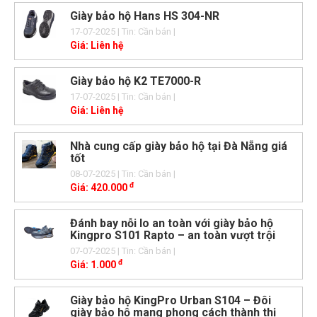
Giày bảo hộ Hans HS 304-NR
17-07-2025
| Tin: Cần bán
|
Giá:
Liên hệ
Giày bảo hộ K2 TE7000-R
17-07-2025
| Tin: Cần bán
|
Giá:
Liên hệ
Nhà cung cấp giày bảo hộ tại Đà Nẵng giá
tốt
08-07-2025
| Tin: Cần bán
|
đ
Giá:
420.000
Đánh bay nỗi lo an toàn với giày bảo hộ
Kingpro S101 Rapto – an toàn vượt trội
07-07-2025
| Tin: Cần bán
|
đ
Giá:
1.000
Giày bảo hộ KingPro Urban S104 – Đôi
giày bảo hộ mang phong cách thành thị