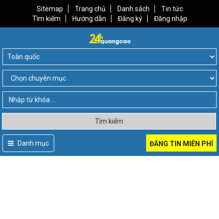
Sitemap
Trang chủ
Danh sách
Tin tức
Tìm kiếm
Hướng dẫn
Đăng ký
Đăng nhập
Tìm kiếm
Danh mục
ĐĂNG TIN MIỄN PHÍ