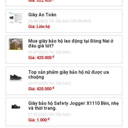
Giá:
322.920
Giày An Toàn
26-08-2025
| Tin: Cần bán
| Hồ Chí Minh
Giá:
Liên hệ
Mua giày bảo hộ lao động tại Đồng Nai ở
đâu giá tốt?
31-07-2025
| Tin: Cần bán
|
đ
Giá:
420.000
Top sản phẩm giày bảo hộ nữ được ưa
chuộng
22-07-2025
| Tin: Cần bán
|
đ
Giá:
420.000
Giày bảo hộ Safety Jogger X1110 Bền, nhẹ
và thời trang.
21-07-2025
| Tin: Cần bán
|
đ
Giá:
1.000