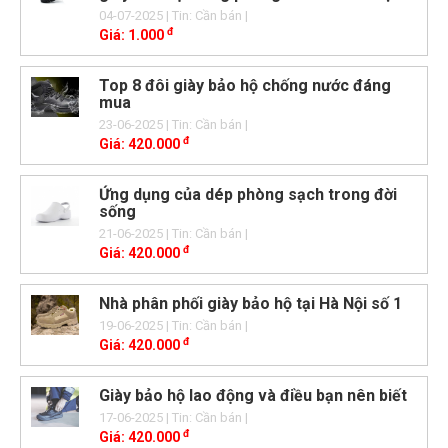
04-07-2025
| Tin: Cần bán
|
đ
Giá:
1.000
Top 8 đôi giày bảo hộ chống nước đáng
mua
23-06-2025
| Tin: Cần bán
|
đ
Giá:
420.000
Ứng dụng của dép phòng sạch trong đời
sống
21-06-2025
| Tin: Cần bán
|
đ
Giá:
420.000
Nhà phân phối giày bảo hộ tại Hà Nội số 1
19-06-2025
| Tin: Cần bán
|
đ
Giá:
420.000
Giày bảo hộ lao động và điều bạn nên biết
17-06-2025
| Tin: Cần bán
|
đ
Giá:
420.000