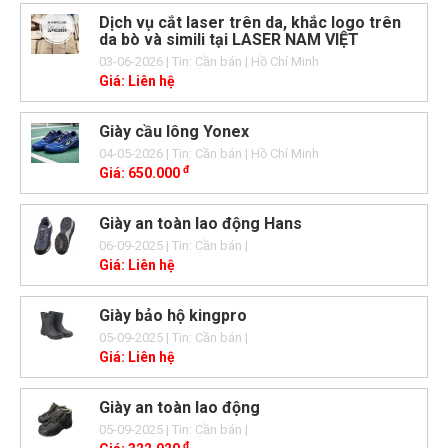
Dịch vụ cắt laser trên da, khắc logo trên
da bò và simili tại LASER NAM VIỆT
03-06-2026
| Tin: Cần bán
| Hồ Chí Minh
Giá:
Liên hệ
Giày cầu lông Yonex
04-05-2026
| Tin: Cần bán
| Hồ Chí Minh
đ
Giá:
650.000
Giày an toàn lao động Hans
06-09-2025
| Tin: Cần bán
|
Giá:
Liên hệ
Giày bảo hộ kingpro
05-09-2025
| Tin: Cần bán
|
Giá:
Liên hệ
Giày an toàn lao động
05-09-2025
| Tin: Cần bán
|
đ