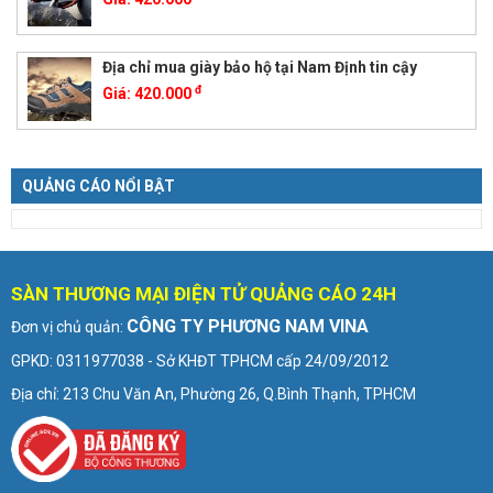
Địa chỉ mua giày bảo hộ tại Nam Định tin cậy
đ
Giá:
420.000
QUẢNG CÁO NỔI BẬT
SÀN THƯƠNG MẠI ĐIỆN TỬ QUẢNG CÁO 24H
CÔNG TY PHƯƠNG NAM VINA
Đơn vị chủ quản:
GPKD: 0311977038 - Sở KHĐT TPHCM cấp 24/09/2012
Địa chỉ: 213 Chu Văn An, Phường 26, Q.Bình Thạnh, TPHCM