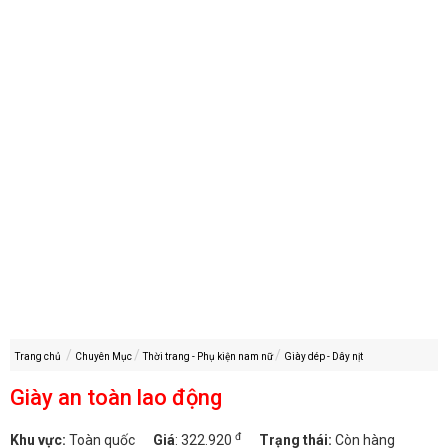
Trang chủ
Chuyên Mục
Thời trang - Phụ kiện nam nữ
Giày dép - Dây nịt
Giày an toàn lao động
đ
Khu vực:
Toàn quốc
Giá
:
322.920
Trạng thái:
Còn hàng