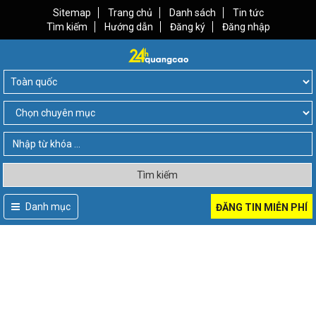
Sitemap
Trang chủ
Danh sách
Tin tức
Tìm kiếm
Hướng dẫn
Đăng ký
Đăng nhập
Tìm kiếm
Danh mục
ĐĂNG TIN MIỄN PHÍ