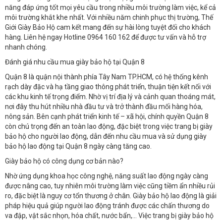
năng đáp ứng tốt mọi yêu cầu trong nhiều môi trường làm việc, kể cả
môi trường khắt khe nhất. Với nhiều năm chinh phục thị trường, Thế
Giới Giày Bảo Hộ cam kết mang đến sự hài lòng tuyệt đối cho khách
hàng. Liên hệ ngay Hotline 0964 160 162 để được tư vấn và hỗ trợ
nhanh chóng.
Đánh giá nhu cầu mua giày bảo hộ tại Quận 8
Quận 8 là quận nội thành phía Tây Nam TP.HCM, có hệ thống kênh
rạch dày đặc và hạ tầng giao thông phát triển, thuận tiện kết nối với
các khu kinh tế trọng điểm. Nhờ vị trí địa lý và cảnh quan thoáng mát,
nơi đây thu hút nhiều nhà đầu tư và trở thành đầu mối hàng hóa,
nông sản. Bên cạnh phát triển kinh tế – xã hội, chính quyền Quận 8
còn chú trọng đến an toàn lao động, đặc biệt trong việc trang bị giày
bảo hộ cho người lao động, dẫn đến nhu cầu mua và sử dụng giày
bảo hộ lao động tại Quận 8 ngày càng tăng cao.
Giày bảo hộ có công dụng cơ bản nào?
Nhờ ứng dụng khoa học công nghệ, năng suất lao động ngày càng
được nâng cao, tuy nhiên môi trường làm việc cũng tiềm ẩn nhiều rủi
ro, đặc biệt là nguy cơ tổn thương ở chân. Giày bảo hộ lao động là giải
pháp hiệu quả giúp người lao động tránh được các chấn thương do
va đập, vật sắc nhọn, hóa chất, nước bẩn,… Việc trang bị giày bảo hộ