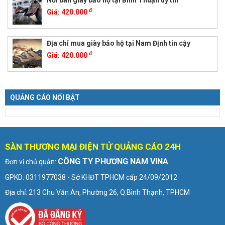
Nơi bán giày bảo hộ tại Bình Thuận uy tín
đ
Giá:
420.000
Địa chỉ mua giày bảo hộ tại Nam Định tin cậy
đ
Giá:
420.000
QUẢNG CÁO NỔI BẬT
SÀN THƯƠNG MẠI ĐIỆN TỬ QUẢNG CÁO 24H
CÔNG TY PHƯƠNG NAM VINA
Đơn vị chủ quản:
GPKD: 0311977038 - Sở KHĐT TPHCM cấp 24/09/2012
Địa chỉ: 213 Chu Văn An, Phường 26, Q.Bình Thạnh, TPHCM