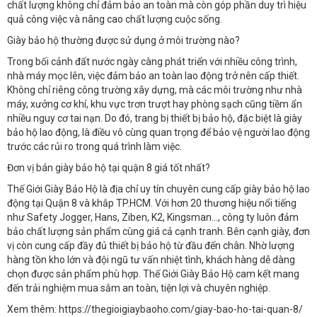
chất lượng không chỉ đảm bảo an toàn mà còn góp phần duy trì hiệu
quả công việc và nâng cao chất lượng cuộc sống.
Giày bảo hộ thường được sử dụng ở môi trường nào?
Trong bối cảnh đất nước ngày càng phát triển với nhiều công trình,
nhà máy mọc lên, việc đảm bảo an toàn lao động trở nên cấp thiết.
Không chỉ riêng công trường xây dựng, mà các môi trường như nhà
máy, xưởng cơ khí, khu vực trơn trượt hay phòng sạch cũng tiềm ẩn
nhiều nguy cơ tai nạn. Do đó, trang bị thiết bị bảo hộ, đặc biệt là giày
bảo hộ lao động, là điều vô cùng quan trọng để bảo vệ người lao động
trước các rủi ro trong quá trình làm việc.
Đơn vị bán giày bảo hộ tại quận 8 giá tốt nhất?
Thế Giới Giày Bảo Hộ là địa chỉ uy tín chuyên cung cấp giày bảo hộ lao
động tại Quận 8 và khắp TP.HCM. Với hơn 20 thương hiệu nổi tiếng
như Safety Jogger, Hans, Ziben, K2, Kingsman…, công ty luôn đảm
bảo chất lượng sản phẩm cùng giá cả cạnh tranh. Bên cạnh giày, đơn
vị còn cung cấp đầy đủ thiết bị bảo hộ từ đầu đến chân. Nhờ lượng
hàng tồn kho lớn và đội ngũ tư vấn nhiệt tình, khách hàng dễ dàng
chọn được sản phẩm phù hợp. Thế Giới Giày Bảo Hộ cam kết mang
đến trải nghiệm mua sắm an toàn, tiện lợi và chuyên nghiệp.
Xem thêm: https://thegioigiaybaoho.com/giay-bao-ho-tai-quan-8/