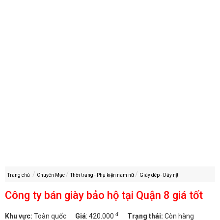
Trang chủ
Chuyên Mục
Thời trang - Phụ kiện nam nữ
Giày dép - Dây nịt
Công ty bán giày bảo hộ tại Quận 8 giá tốt
đ
Khu vực:
Toàn quốc
Giá
:
420.000
Trạng thái:
Còn hàng