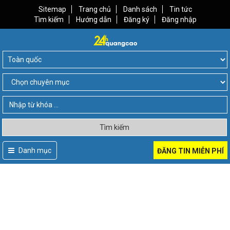
Sitemap
Trang chủ
Danh sách
Tin tức
Tìm kiếm
Hướng dẫn
Đăng ký
Đăng nhập
Tìm kiếm
Danh mục
ĐĂNG TIN MIỄN PHÍ