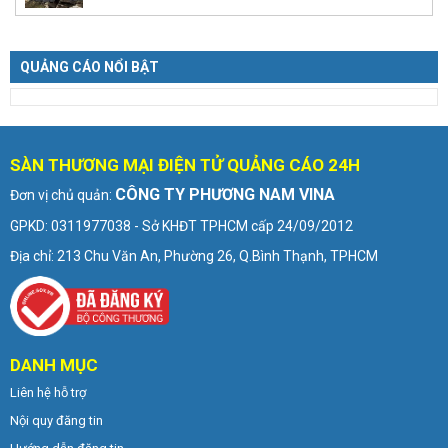
QUẢNG CÁO NỔI BẬT
SÀN THƯƠNG MẠI ĐIỆN TỬ QUẢNG CÁO 24H
CÔNG TY PHƯƠNG NAM VINA
Đơn vị chủ quản:
GPKD: 0311977038 - Sở KHĐT TPHCM cấp 24/09/2012
Địa chỉ: 213 Chu Văn An, Phường 26, Q.Bình Thạnh, TPHCM
DANH MỤC
Liên hệ hỗ trợ
Nội quy đăng tin