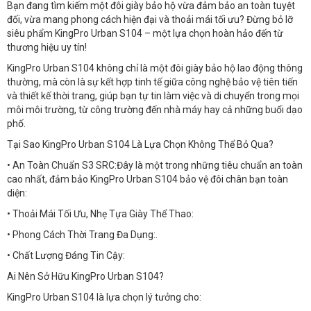
Bạn đang tìm kiếm một đôi giày bảo hộ vừa đảm bảo an toàn tuyệt
đối, vừa mang phong cách hiện đại và thoải mái tối ưu? Đừng bỏ lỡ
siêu phẩm KingPro Urban S104 – một lựa chọn hoàn hảo đến từ
thương hiệu uy tín!
KingPro Urban S104 không chỉ là một đôi giày bảo hộ lao động thông
thường, mà còn là sự kết hợp tinh tế giữa công nghệ bảo vệ tiên tiến
và thiết kế thời trang, giúp bạn tự tin làm việc và di chuyển trong mọi
môi môi trường, từ công trường đến nhà máy hay cả những buổi dạo
phố.
Tại Sao KingPro Urban S104 Là Lựa Chọn Không Thể Bỏ Qua?
• An Toàn Chuẩn S3 SRC:Đây là một trong những tiêu chuẩn an toàn
cao nhất, đảm bảo KingPro Urban S104 bảo vệ đôi chân bạn toàn
diện:
• Thoải Mái Tối Ưu, Nhẹ Tựa Giày Thể Thao:
• Phong Cách Thời Trang Đa Dụng:.
• Chất Lượng Đáng Tin Cậy:
Ai Nên Sở Hữu KingPro Urban S104?
KingPro Urban S104 là lựa chọn lý tưởng cho: