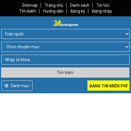
Sitemap
Trang chủ
Danh sách
Tin tức
Tìm kiếm
Hướng dẫn
Đăng ký
Đăng nhập
Tìm kiếm
Danh mục
ĐĂNG TIN MIỄN PHÍ