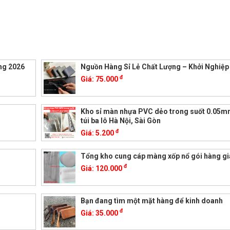
ng 2026
Nguồn Hàng Sỉ Lẻ Chất Lượng – Khởi Nghiệ
đ
Giá:
75.000
Kho sỉ màn nhựa PVC dẻo trong suốt 0.05
túi ba lô Hà Nội, Sài Gòn
đ
Giá:
5.200
h
Tổng kho cung cáp màng xốp nổ gói hàng gi
đ
Giá:
120.000
Bạn đang tìm một mặt hàng để kinh doanh
đ
Giá:
35.000