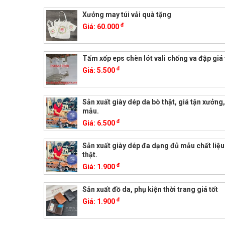
Xưởng may túi vải quà tặng
đ
Giá:
60.000
Tấm xốp eps chèn lót vali chống va đập giá 
đ
Giá:
5.500
Sản xuất giày dép da bò thật, giá tận xưởn
mẫu.
đ
Giá:
6.500
Sản xuất giày dép đa dạng đủ mẫu chất liệu
thật.
đ
Giá:
1.900
Sản xuất đồ da, phụ kiện thời trang giá tốt
đ
Giá:
1.900