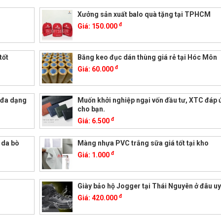
Xưởng sản xuất balo quà tặng tại TPHCM
đ
Giá:
150.000
tốt
Băng keo đục dán thùng giá rẻ tại Hóc Môn
đ
Giá:
60.000
g,đa dạng
Muốn khởi nghiệp ngại vốn đầu tư, XTC đáp 
cho bạn.
đ
Giá:
6.500
 da bò
Màng nhựa PVC trắng sữa giá tốt tại kho
đ
Giá:
1.000
Giày bảo hộ Jogger tại Thái Nguyên ở đâu uy
đ
Giá:
420.000