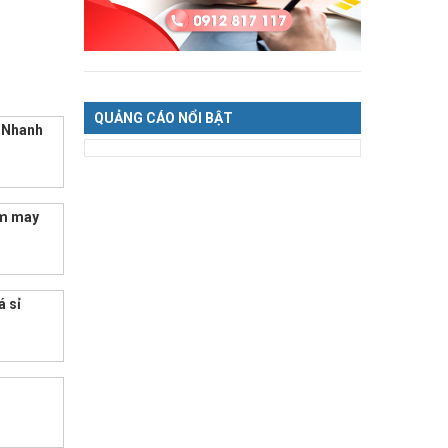
QUẢNG CÁO NỔI BẬT
p Nhanh
mm may
á sỉ