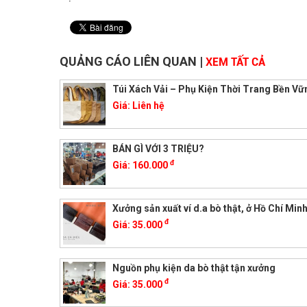
QUẢNG CÁO LIÊN QUAN
|
XEM TẤT CẢ
Túi Xách Vải – Phụ Kiện Thời Trang Bền Vữ
Giá:
Liên hệ
BÁN GÌ VỚI 3 TRIỆU?
đ
Giá:
160.000
Xưởng sản xuất ví d.a bò thật, ở Hồ Chí Min
đ
Giá:
35.000
Nguồn phụ kiện da bò thật tận xưởng
đ
Giá:
35.000