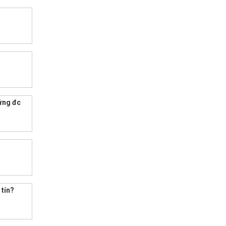
ứng đc
 tín?