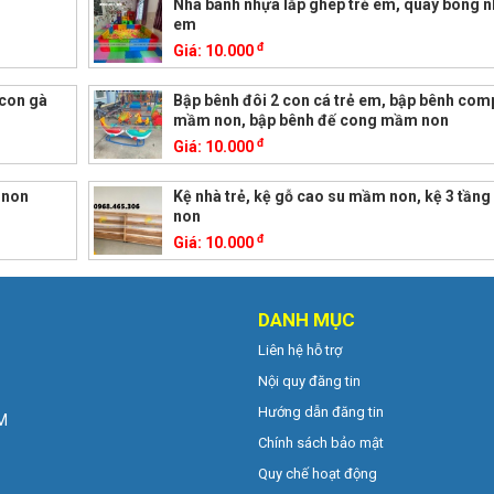
Nhà banh nhựa lắp ghép trẻ em, quây bóng n
em
đ
Giá:
10.000
 con gà
Bập bênh đôi 2 con cá trẻ em, bập bênh com
mầm non, bập bênh đế cong mầm non
đ
Giá:
10.000
 non
Kệ nhà trẻ, kệ gỗ cao su mầm non, kệ 3 tần
non
đ
Giá:
10.000
DANH MỤC
Liên hệ hỗ trợ
Nội quy đăng tin
Hướng dẫn đăng tin
CM
Chính sách bảo mật
Quy chế hoạt động