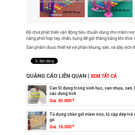
Đồ chơi phát triển vận động tiêu chuẩn dùng cho mầm non,
năng phối hợp tay, chân, bụng để giữ thăng bằng khi chơi. 
Sản phẩm được thiết kế với phần khung, sàn, và dây xích đ
QUẢNG CÁO LIÊN QUAN
|
XEM TẤT CẢ
Can 5l dùng trong sinh học, can nhựa, can,
các dung tích
đ
Giá:
65.000
Tủ đựng chăn gối mầm non, tủ cặp dép trẻ
gỗ
đ
Giá:
10.000