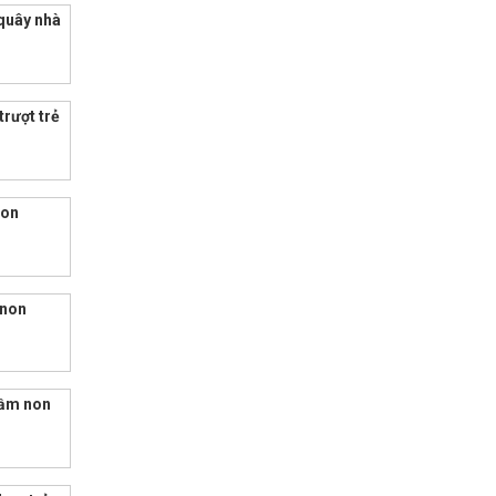
quây nhà
trượt trẻ
non
 non
mầm non