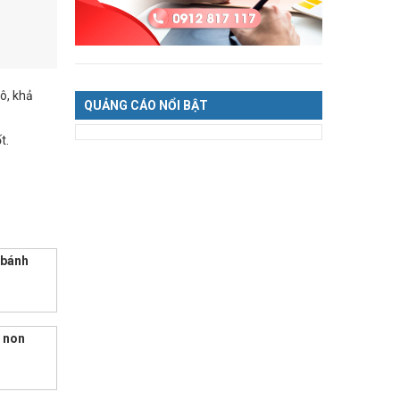
ô, khả
QUẢNG CÁO NỔI BẬT
t.
 bánh
 non