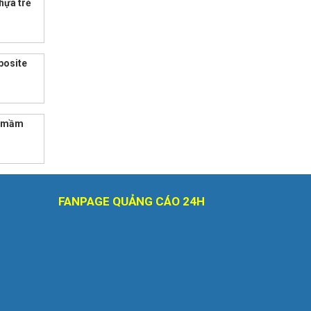
hựa trẻ
posite
g mầm
FANPAGE QUẢNG CÁO 24H