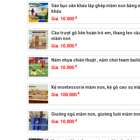
Sàn bục sân khấu lắp ghép mầm non bằng 
khẩu
đ
Giá:
10.000
Cầu trượt gỗ liên hoàn trẻ em, thang leo cầ
mầm non
đ
Giá:
10.000
Nấm nhựa chiến thuật , nấm chơi team buil
đ
Giá:
10.000
Kệ montessorie mầm non, kệ gỗ cao su m
đ
Giá:
100.000
Giường ngủ mầm non, giường lưới mầm non
đ
Giá:
10.000