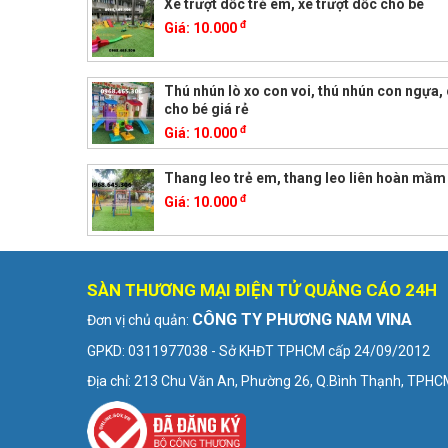
Xe trượt dốc trẻ em, xe trượt dốc cho bé
đ
Giá:
10.000
Thú nhún lò xo con voi, thú nhún con ngựa,
cho bé giá rẻ
đ
Giá:
10.000
Thang leo trẻ em, thang leo liên hoàn mầm
đ
Giá:
10.000
SÀN THƯƠNG MẠI ĐIỆN TỬ QUẢNG CÁO 24H
CÔNG TY PHƯƠNG NAM VINA
Đơn vị chủ quản:
GPKD: 0311977038 - Sở KHĐT TPHCM cấp 24/09/2012
Địa chỉ: 213 Chu Văn An, Phường 26, Q.Bình Thạnh, TPH