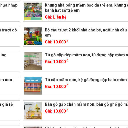
nhựa nhập
Khung nhà bóng mềm bọc da trẻ em, khung 
banh hạt sứ trẻ em
Giá:
Liên hệ
u trượt gỗ
Bộ cầu trượt 2 khối nhà cho bé, ngôi nhà cầu 
em
đ
Giá:
10.000
ding
Tủ gỗ cặp dép mầm non, tủ đựng cặp mầm 
đ
Giá:
10.000
ầm non
Tủ cặp mầm non, kệ gỗ đựng cặp balo mầm
đ
Giá:
10.000
 giá rẻ
Bàn gỗ gập chân mầm non, bàn gỗ ghế gỗ 
đ
Giá:
10.000