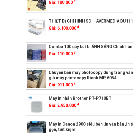
đ
Giá:
100.000
THIẾT BỊ GHI HÌNH SDI - AVERMEDIA BU111
đ
Giá:
6.100.000
Combo 100 cây bút bi ÁNH SÁNG Chính hãn
đ
Giá:
110.000
Chuyên bán máy photocopy dùng trong văn
giá máy photocopy Ricoh MP 6054
đ
Giá:
911.000
Máy in nhãn Brother PT-P710BT
đ
Giá:
2.950.000
Máy in Canon 2900 siêu bền ,in văn bản ,in tà
gọn, tiết kiệm