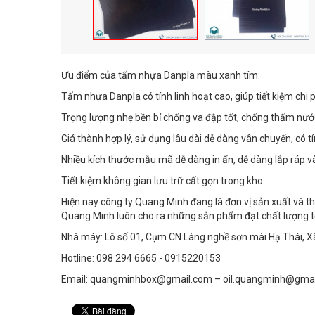
Ưu điểm của tấm nhựa Danpla màu xanh tím:
Tấm nhựa Danpla có tính linh hoạt cao, giúp tiết kiệm chi p
Trọng lượng nhẹ bền bỉ chống va đập tốt, chống thấm nướ
Giá thành hợp lý, sử dụng lâu dài dễ dàng vân chuyển, có tí
Nhiều kích thước mẫu mã dễ dàng in ấn, dễ dàng lắp ráp và
Tiết kiệm không gian lưu trữ cất gọn trong kho.
Hiện nay công ty Quang Minh đang là đơn vị sản xuất và th
Quang Minh luôn cho ra những sản phẩm đạt chất lượng tố
Nhà máy: Lô số 01, Cụm CN Làng nghề sơn mài Hạ Thái, Xã
Hotline: 098 294 6665 - 0915220153
Email: quangminhbox@gmail.com – oil.quangminh@gma