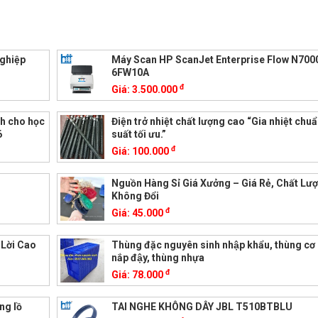
nghiệp
Máy Scan HP ScanJet Enterprise Flow N70
6FW10A
đ
Giá:
3.500.000
nh cho học
Điện trở nhiệt chất lượng cao “Gia nhiệt chu
6
suất tối ưu.”
đ
Giá:
100.000
Nguồn Hàng Sỉ Giá Xưởng – Giá Rẻ, Chất Lư
Không Đổi
đ
Giá:
45.000
 Lời Cao
Thùng đặc nguyên sinh nhập khẩu, thùng cơ k
nắp đậy, thùng nhựa
đ
Giá:
78.000
ng lồ
TAI NGHE KHÔNG DÂY JBL T510BTBLU