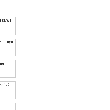
00 SNW1
ẩn – Hiệu
ợng
hí có