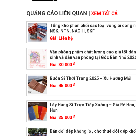
QUẢNG CÁO LIÊN QUAN
|
XEM TẤT CẢ
Tổng kho phân phối các loại vòng bi công 
NSK, NTN, NACHI, SKF
Giá:
Liên hệ
Văn phòng phẩm chất lượng cao giá tốt dà
sinh và dân văn phòng tại Góc Bàn Nhỏ 202
đ
Giá:
30.000
Buôn Sỉ Thời Trang 2025 – Xu Hướng Mới
đ
Giá:
45.000
Lấy Hàng Sỉ Trực Tiếp Xưởng – Giá Rẻ Hơn,
Hơn
đ
Giá:
35.000
Bán đối dép khổng lồ , cho thuê đôi dép khổ