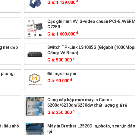
đ
Giá:
1.139.000
Cạc ghi hình AV, S-video chuẩn PCI-E AVER
C725B
đ
Giá:
1.600.000
g nét đẹp
Switch TP-Link LS1005G (Gigabit (1000Mbps
Cổng/ Vỏ Nhựa)
đ
Giá:
500.000
 phòng,
Đổ mực máy in
đ
Giá:
90.000
Cung cấp hộp mực máy in Canon
6200d/6230dn/6230dw chất lượng giá rẻ
đ
Giá:
250.000
i liệu nhỏ
Máy in Brother L2520D in,photo, scan,in đảo
lợi