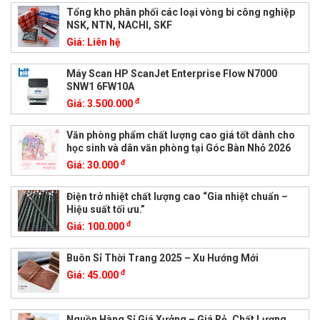
Tổng kho phân phối các loại vòng bi công nghiệp
NSK, NTN, NACHI, SKF
Giá:
Liên hệ
Máy Scan HP ScanJet Enterprise Flow N7000
SNW1 6FW10A
đ
Giá:
3.500.000
Văn phòng phẩm chất lượng cao giá tốt dành cho
học sinh và dân văn phòng tại Góc Bàn Nhỏ 2026
đ
Giá:
30.000
Điện trở nhiệt chất lượng cao “Gia nhiệt chuẩn –
Hiệu suất tối ưu.”
đ
Giá:
100.000
Buôn Sỉ Thời Trang 2025 – Xu Hướng Mới
đ
Giá:
45.000
Nguồn Hàng Sỉ Giá Xưởng – Giá Rẻ, Chất Lượng