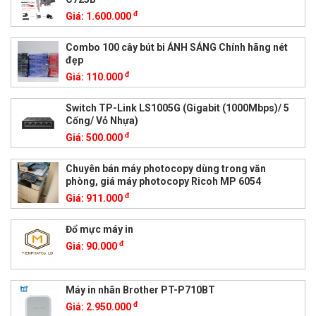
đ
Giá:
1.600.000
Combo 100 cây bút bi ÁNH SÁNG Chính hãng nét
đẹp
đ
Giá:
110.000
Switch TP-Link LS1005G (Gigabit (1000Mbps)/ 5
Cổng/ Vỏ Nhựa)
đ
Giá:
500.000
Chuyên bán máy photocopy dùng trong văn
phòng, giá máy photocopy Ricoh MP 6054
đ
Giá:
911.000
Đổ mực máy in
đ
Giá:
90.000
Máy in nhãn Brother PT-P710BT
đ
Giá:
2.950.000