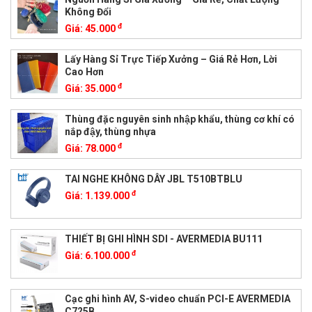
Không Đổi
đ
Giá:
45.000
Lấy Hàng Sỉ Trực Tiếp Xưởng – Giá Rẻ Hơn, Lời
Cao Hơn
đ
Giá:
35.000
Thùng đặc nguyên sinh nhập khẩu, thùng cơ khí có
nắp đậy, thùng nhựa
đ
Giá:
78.000
TAI NGHE KHÔNG DÂY JBL T510BTBLU
đ
Giá:
1.139.000
THIẾT BỊ GHI HÌNH SDI - AVERMEDIA BU111
đ
Giá:
6.100.000
Cạc ghi hình AV, S-video chuẩn PCI-E AVERMEDIA
C725B