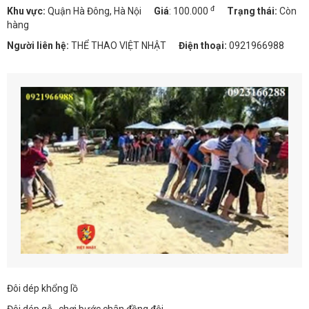
đ
Khu vực:
Quận Hà Đông, Hà Nội
Giá
:
100.000
Trạng thái:
Còn
hàng
Người liên hệ:
THỂ THAO VIỆT NHẬT
Điện thoại:
0921966988
Đôi dép khổng lồ
Đôi dép gỗ , chơi bước chân đồng đội