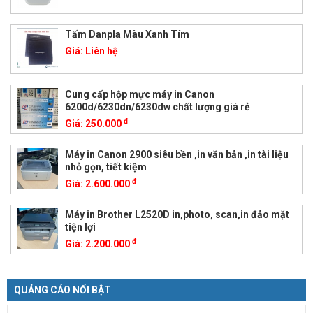
Tấm Danpla Màu Xanh Tím
Giá:
Liên hệ
Cung cấp hộp mực máy in Canon
6200d/6230dn/6230dw chất lượng giá rẻ
đ
Giá:
250.000
Máy in Canon 2900 siêu bền ,in văn bản ,in tài liệu
nhỏ gọn, tiết kiệm
đ
Giá:
2.600.000
Máy in Brother L2520D in,photo, scan,in đảo mặt
tiện lợi
đ
Giá:
2.200.000
QUẢNG CÁO NỔI BẬT