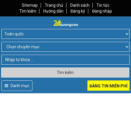
Sitemap
Trang chủ
Danh sách
Tin tức
Tìm kiếm
Hướng dẫn
Đăng ký
Đăng nhập
Tìm kiếm
Danh mục
ĐĂNG TIN MIỄN PHÍ