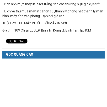
- Bán hộp mực máy in laser trắng đen các thương hiệu giá cực tốt.
- Dịch vụ thu mua máy in canon cũ ,thanh lý phòng net,thanh lý màn
hình, máy tính văn phòng… tận nơi giá cao.
+HỖ TRỢ THU MÁY IN CŨ – ĐỔI MÁY IN MỚI
Địa chỉ : 109 Chiến Lược,P. Bình Trị Đông,Q. Bình Tân,Tp.HCM
GÓC QUẢNG CÁO