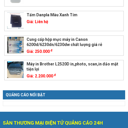
Tấm Danpla Màu Xanh Tím
Giá:
Liên hệ
Cung cấp hộp mực máy in Canon
6200d/6230dn/6230dw chất lượng giá rẻ
đ
Giá:
250.000
Máy in Brother L2520D in,photo, scan,in đảo mặt
tiện lợi
đ
Giá:
2.200.000
QUẢNG CÁO NỔI BẬT
SÀN THƯƠNG MẠI ĐIỆN TỬ QUẢNG CÁO 24H