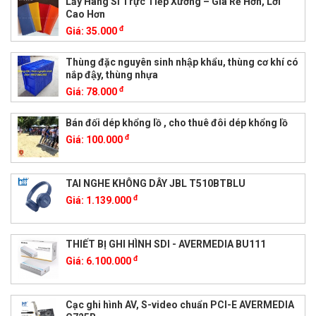
Lấy Hàng Sỉ Trực Tiếp Xưởng – Giá Rẻ Hơn, Lời
Cao Hơn
đ
Giá:
35.000
Thùng đặc nguyên sinh nhập khẩu, thùng cơ khí có
nắp đậy, thùng nhựa
đ
Giá:
78.000
Bán đối dép khổng lồ , cho thuê đôi dép khổng lồ
đ
Giá:
100.000
TAI NGHE KHÔNG DÂY JBL T510BTBLU
đ
Giá:
1.139.000
THIẾT BỊ GHI HÌNH SDI - AVERMEDIA BU111
đ
Giá:
6.100.000
Cạc ghi hình AV, S-video chuẩn PCI-E AVERMEDIA