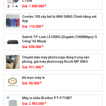
C725B
đ
Giá:
1.600.000
Combo 100 cây bút bi ÁNH SÁNG Chính hãng nét
đẹp
đ
Giá:
110.000
Switch TP-Link LS1005G (Gigabit (1000Mbps)/ 5
Cổng/ Vỏ Nhựa)
đ
Giá:
500.000
Chuyên bán máy photocopy dùng trong văn
phòng, giá máy photocopy Ricoh MP 6054
đ
Giá:
911.000
Đổ mực máy in
đ
Giá:
90.000
Máy in nhãn Brother PT-P710BT
đ
Giá:
2.950.000