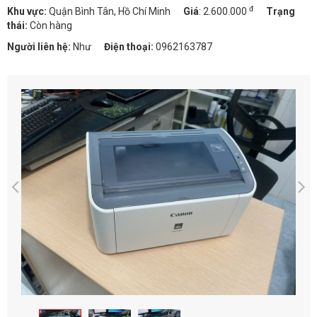
đ
Khu vực:
Quận Bình Tân, Hồ Chí Minh
Giá
:
2.600.000
Trạng
thái:
Còn hàng
Người liên hệ:
Như
Điện thoại:
0962163787