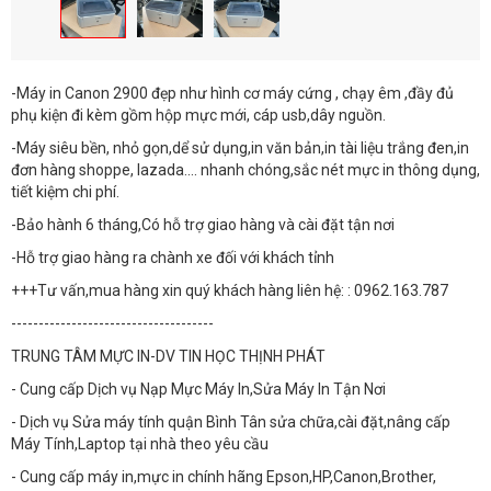
-Máy in Canon 2900 đẹp như hình cơ máy cứng , chạy êm ,đầy đủ
phụ kiện đi kèm gồm hộp mực mới, cáp usb,dây nguồn.
-Máy siêu bền, nhỏ gọn,dể sử dụng,in văn bản,in tài liệu trắng đen,in
đơn hàng shoppe, lazada.... nhanh chóng,sắc nét mực in thông dụng,
tiết kiệm chi phí.
-Bảo hành 6 tháng,Có hỗ trợ giao hàng và cài đặt tận nơi
-Hỗ trợ giao hàng ra chành xe đối với khách tỉnh
+++Tư vấn,mua hàng xin quý khách hàng liên hệ: : 0962.163.787
-------------------------------------
TRUNG TÂM MỰC IN-DV TIN HỌC THỊNH PHÁT
- Cung cấp Dịch vụ Nạp Mực Máy In,Sửa Máy In Tận Nơi
- Dịch vụ Sửa máy tính quận Bình Tân sửa chữa,cài đặt,nâng cấp
Máy Tính,Laptop tại nhà theo yêu cầu
- Cung cấp máy in,mực in chính hãng Epson,HP,Canon,Brother,