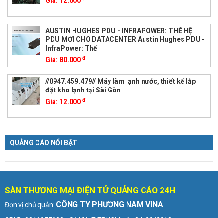
Giá:
12.000
AUSTIN HUGHES PDU - INFRAPOWER: THẾ HỆ
PDU MỚI CHO DATACENTER Austin Hughes PDU -
InfraPower: Thế
đ
Giá:
80.000
//0947.459.479// Máy làm lạnh nước, thiết kế lắp
đặt kho lạnh tại Sài Gòn
đ
Giá:
12.000
QUẢNG CÁO NỔI BẬT
SÀN THƯƠNG MẠI ĐIỆN TỬ QUẢNG CÁO 24H
CÔNG TY PHƯƠNG NAM VINA
Đơn vị chủ quản: