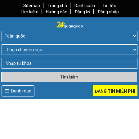
Sitemap
Trang chủ
Danh sách
Tin tức
Tìm kiếm
Hướng dẫn
Đăng ký
Đăng nhập
Tìm kiếm
Danh mục
ĐĂNG TIN MIỄN PHÍ