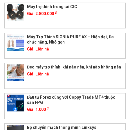
Máy trợ thính trong tai CIC
đ
Giá:
2.800.000
Máy Trợ Thính SIGNIA PURE AX – Hiện đại, Đa
chức năng, Nhỏ gọn
Giá:
Liên hệ
Đeo máy trợ thính: khi nào nên, khi nào không nên
Giá:
Liên hệ
Đầu tư Forex cùng với Coppy Trade MT4 thuộc
sàn FPG
đ
Giá:
1.000
Bộ chuyển mạch thông minh Linksys