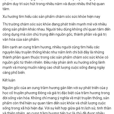
phẩm duy trì sức hút trong nhiều năm và được nhiều thế hệ quan
tâm.
Xu hướng tìm hiểu các sản phẩm chăm sóc sức khỏe hiện nay
Thị trường chăm sóc sức khỏe đang phát triển mạnh mẽ với nhiều
dòng sản phẩm khác nhau. Người tiêu dùng không chỉ quan tâm đến
công dụng mà còn chú trọng đến nguồn gốc, thành phần và giá trị
văn hóa của sản phẩm.
Bên cạnh an cung trầm hương, nhiều người cũng tìm hiểu các
nguyên liệu truyền thống khác như nấm linh chi bởi đây là những
thành phần quen thuộc trong các sản phẩm chăm sóc sức khỏe có
nguồn gốc từ thiên nhiên. Điều này phản ánh xu hướng sống lành
mạnh và mong muốn nâng cao chất lượng cuộc sống đang ngày
càng phổ biến.
Kết luận
Nguồn gốc của an cung trầm hương gắn liền với sự phát triển của y
học cổ truyền phương Đông và giá trị đặc biệt của trầm hương trong
đời sống văn hóa. Không chỉ mang ý nghĩa về mặt truyền thống, sản
phẩm còn thể hiện sự quan tâm đến sức khỏe và chất lượng cuộc
sống trong xã hội hiện đại. Với sự kết hợp giữa giá trị lịch sử, tinh thần
và thiên nhiên, an cung trầm hương tiếp tục là chủ đề được nhiều