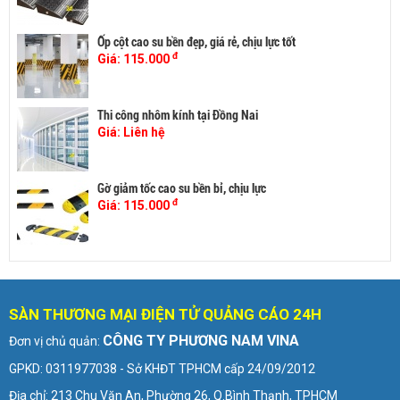
Ốp cột cao su bền đẹp, giá rẻ, chịu lực tốt
đ
Giá:
115.000
Thi công nhôm kính tại Đồng Nai
Giá:
Liên hệ
Gờ giảm tốc cao su bền bỉ, chịu lực
đ
Giá:
115.000
SÀN THƯƠNG MẠI ĐIỆN TỬ QUẢNG CÁO 24H
CÔNG TY PHƯƠNG NAM VINA
Đơn vị chủ quản:
GPKD: 0311977038 - Sở KHĐT TPHCM cấp 24/09/2012
Địa chỉ: 213 Chu Văn An, Phường 26, Q.Bình Thạnh, TPHCM