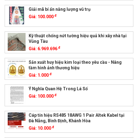
Giải mã bí ẩn năng lượng vũ trụ
đ
Giá:
100.000
Kỹ thuật chống nứt tường hiệu quả khi xây nhà tại
Vũng Tàu
đ
Giá:
6.969.696
Sản xuất huy hiệu kim loại theo yêu cầu - Nâng
tầm hình ảnh thương hiệu
đ
Giá:
1.000
Ý Nghĩa Quan Hệ Trong Lá Số
đ
Giá:
100.000
Cáp tín hiệu RS485 18AWG 1 Pair Altek Kabel tại
Đà Nẵng, Bình Định, Khánh Hòa
đ
Giá:
10.000