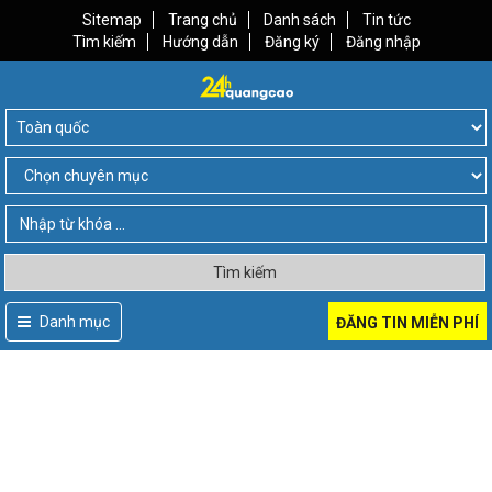
Sitemap
Trang chủ
Danh sách
Tin tức
Tìm kiếm
Hướng dẫn
Đăng ký
Đăng nhập
Tìm kiếm
Danh mục
ĐĂNG TIN MIỄN PHÍ