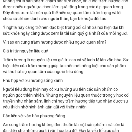
Không chỉ là sản phẩm chăm sóc sức khỏe, an cung trầm hương còn
được nhiều người lựa chọn làm quà tặng trong các dịp quan trọng.
Đây được xem là món quà thể hiện sự quan tâm, trân trọng và lời
chúc sức khỏe dành cho người thân, bạn bè hoặc đối tác.
Ý nghĩa này càng trở nên đặc biệt trong bối cảnh xã hội hiện đại khi
sức khỏe ngày càng được xem là tài sản quý giá nhất của mỗi người.
Vì sao an cung trầm hương được nhiều người quan tâm?
Giá trị từ nguyên liệu quý
Trầm hương là nguyên liệu có giá trị cao cả về kinh tế lẫn văn hóa. Sự
hiện diện của trầm hương giúp tạo nên nét riêng biệt cho sản phẩm
và thu hút sự quan tâm của người tiêu dùng.
Phù hợp với xu hướng sống xanh
Người tiêu dùng hiện nay có xu hướng ưu tiên các sản phẩm có
nguồn gốc thiên nhiên. Những nguyên liệu quen thuộc trong y học cổ
truyền như nhân sâm, linh chi hay trầm hương tiếp tục nhận được sự
yêu thích nhờ hình ảnh gần gũi với thiên nhiên.
Gắn liền với văn hóa phương Đông
An cung trầm hương không đơn thuần là một sản phẩm mà còn là
đại diện cho những giá trị văn hóa lâu đời. Đây là yếu tố giúp sản