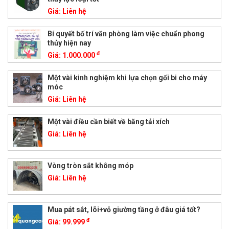
Giá:
Liên hệ
Bí quyết bố trí văn phòng làm việc chuẩn phong
thủy hiện nay
đ
Giá:
1.000.000
Một vài kinh nghiệm khi lựa chọn gối bi cho máy
móc
Giá:
Liên hệ
Một vài điều cần biết về băng tải xích
Giá:
Liên hệ
Vòng tròn sắt không móp
Giá:
Liên hệ
Mua pát sắt, lõi+vỏ giường tầng ở đâu giá tốt?
đ
Giá:
99.999