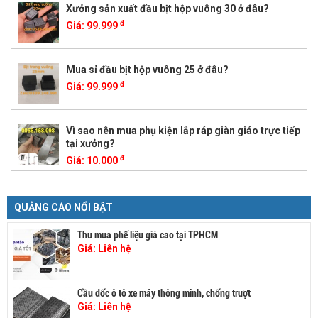
Xưởng sản xuất đầu bịt hộp vuông 30 ở đâu?
đ
Giá:
99.999
Mua sỉ đầu bịt hộp vuông 25 ở đâu?
đ
Giá:
99.999
Vì sao nên mua phụ kiện lắp ráp giàn giáo trực tiếp
tại xưởng?
đ
Giá:
10.000
QUẢNG CÁO NỔI BẬT
Thu mua phế liệu giá cao tại TPHCM
Giá:
Liên hệ
Cầu dốc ô tô xe máy thông minh, chống trượt
Giá:
Liên hệ