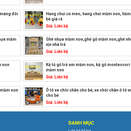
 máng đôi
Hang chui cú mèo, hang chui mầm non, hầm
bé giá rẻ
Giá:
Liên hệ
nhựa mầm
Ghế nhựa mầm non,ghế gỗ mầm non,ghế nhự
vịn nhà trẻ
Giá:
Liên hệ
m non
Kệ tủ gỗ trẻ em mầm non, kệ gỗ montessori 
mầm non
Giá:
Liên hệ
a mầm non
Ô tô xe chòi chân cho bé, xe chòi chân ô tô v
cho bé
Giá:
Liên hệ
DANH MỤC
Liên hệ hỗ trợ