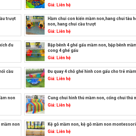
Giá:
Liên hệ
ầu trượt
Hầm chui con kiến mầm non,hang chui tàu
non, hang chui cầu trượt
Giá:
Liên hệ
xích đu
Bập bênh 4 ghế gấu mầm non, bập bênh mầ
cong 4 ghế gấu
Giá:
Liên hệ
hối cầu
Đu quay 4 chỗ ghế hình con gấu cho trẻ mầ
Giá:
Liên hệ
mầm non
Cung chui hình thú mầm non, cổng chui thú
Giá:
Liên hệ
m mầm non
Kệ gỗ mầm non, kệ gỗ mầm non montessor
Giá:
Liên hệ