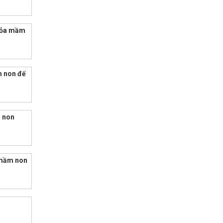
 hỏa mầm
m non đế
m non
 mầm non
i