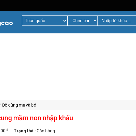
Đồ dùng mẹ và bé
 cung mầm non nhập khẩu
đ
000
Trạng thái:
Còn hàng