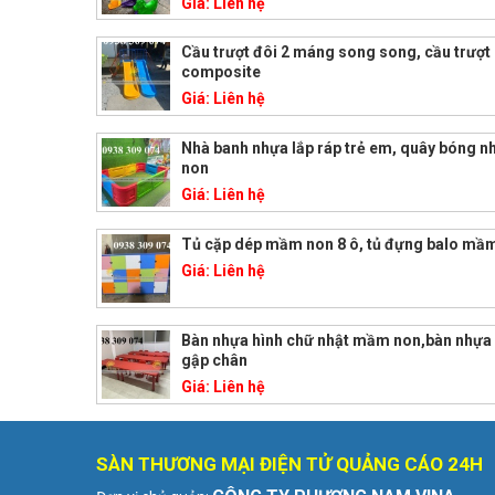
Giá:
Liên hệ
Cầu trượt đôi 2 máng song song, cầu trượt
composite
Giá:
Liên hệ
Nhà banh nhựa lắp ráp trẻ em, quây bóng 
non
Giá:
Liên hệ
Tủ cặp dép mầm non 8 ô, tủ đựng balo mầ
Giá:
Liên hệ
Bàn nhựa hình chữ nhật mầm non,bàn nhự
gập chân
Giá:
Liên hệ
SÀN THƯƠNG MẠI ĐIỆN TỬ QUẢNG CÁO 24H