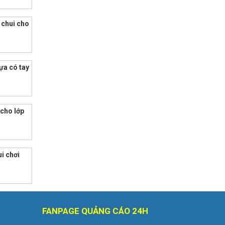
 chui cho
a có tay
cho lớp
ui chơi
FANPAGE QUẢNG CÁO 24H