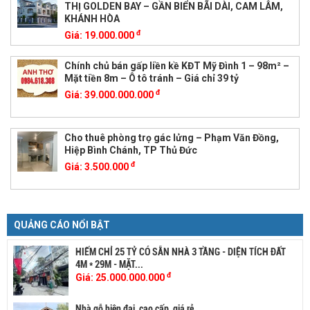
THỊ GOLDEN BAY – GẦN BIỂN BÃI DÀI, CAM LÂM,
KHÁNH HÒA
đ
Giá:
19.000.000
Chính chủ bán gấp liền kề KĐT Mỹ Đình 1 – 98m² –
Mặt tiền 8m – Ô tô tránh – Giá chỉ 39 tỷ
đ
Giá:
39.000.000.000
Cho thuê phòng trọ gác lửng – Phạm Văn Đồng,
Hiệp Bình Chánh, TP Thủ Đức
đ
Giá:
3.500.000
QUẢNG CÁO NỔI BẬT
HIẾM CHỈ 25 TỶ CÓ SẴN NHÀ 3 TẦNG - DIỆN TÍCH ĐẤT
4M * 29M - MẶT...
đ
Giá:
25.000.000.000
Nhà gỗ hiện đại, cao cấp, giá rẻ