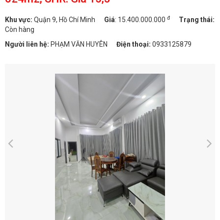
đ
Khu vực:
Quận 9, Hồ Chí Minh
Giá
:
15.400.000.000
Trạng thái:
Còn hàng
Người liên hệ:
PHẠM VĂN HUYÊN
Điện thoại:
0933125879