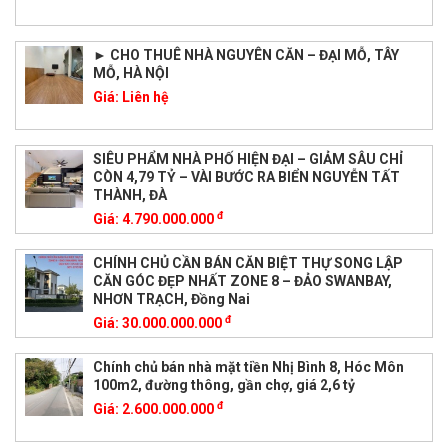
► CHO THUÊ NHÀ NGUYÊN CĂN – ĐẠI MỖ, TÂY
MỖ, HÀ NỘI
Giá:
Liên hệ
SIÊU PHẨM NHÀ PHỐ HIỆN ĐẠI – GIẢM SÂU CHỈ
CÒN 4,79 TỶ – VÀI BƯỚC RA BIỂN NGUYỄN TẤT
THÀNH, ĐÀ
đ
Giá:
4.790.000.000
CHÍNH CHỦ CẦN BÁN CĂN BIỆT THỰ SONG LẬP
CĂN GÓC ĐẸP NHẤT ZONE 8 – ĐẢO SWANBAY,
NHƠN TRẠCH, Đồng Nai
đ
Giá:
30.000.000.000
Chính chủ bán nhà mặt tiền Nhị Bình 8, Hóc Môn
100m2, đường thông, gần chợ, giá 2,6 tỷ
đ
Giá:
2.600.000.000