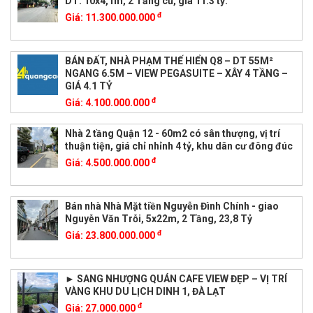
DT: 10x4,1m, 2 Tầng cũ, giá 11.3 tỷ.
đ
Giá:
11.300.000.000
BÁN ĐẤT, NHÀ PHẠM THẾ HIỂN Q8 – DT 55M²
NGANG 6.5M – VIEW PEGASUITE – XÂY 4 TẦNG –
GIÁ 4.1 TỶ
đ
Giá:
4.100.000.000
Nhà 2 tầng Quận 12 - 60m2 có sân thượng, vị trí
thuận tiện, giá chỉ nhỉnh 4 tỷ, khu dân cư đông đúc
đ
Giá:
4.500.000.000
Bán nhà Nhà Mặt tiền Nguyễn Đình Chính - giao
Nguyễn Văn Trỗi, 5x22m, 2 Tầng, 23,8 Tỷ
đ
Giá:
23.800.000.000
► SANG NHƯỢNG QUÁN CAFE VIEW ĐẸP – VỊ TRÍ
VÀNG KHU DU LỊCH DINH 1, ĐÀ LẠT
đ
Giá:
27.000.000