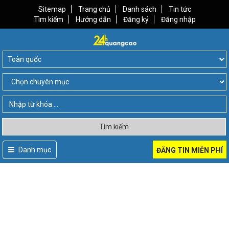
Sitemap
Trang chủ
Danh sách
Tin tức
Tìm kiếm
Hướng dẫn
Đăng ký
Đăng nhập
Tìm kiếm
Danh mục
ĐĂNG TIN MIỄN PHÍ