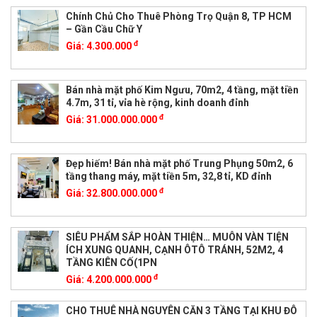
Chính Chủ Cho Thuê Phòng Trọ Quận 8, TP HCM
– Gần Cầu Chữ Y
đ
Giá:
4.300.000
Bán nhà mặt phố Kim Ngưu, 70m2, 4 tầng, mặt tiền
4.7m, 31 tỉ, vỉa hè rộng, kinh doanh đỉnh
đ
Giá:
31.000.000.000
Đẹp hiếm! Bán nhà mặt phố Trung Phụng 50m2, 6
tầng thang máy, mặt tiền 5m, 32,8 tỉ, KD đỉnh
đ
Giá:
32.800.000.000
SIÊU PHẨM SẮP HOÀN THIỆN… MUÔN VÀN TIỆN
ÍCH XUNG QUANH, CẠNH ÔTÔ TRÁNH, 52M2, 4
TẦNG KIÊN CỐ(1PN
đ
Giá:
4.200.000.000
CHO THUÊ NHÀ NGUYÊN CĂN 3 TẦNG TẠI KHU ĐÔ