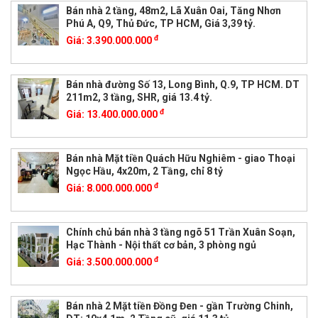
Bán nhà 2 tầng, 48m2, Lã Xuân Oai, Tăng Nhơn
Phú A, Q9, Thủ Đức, TP HCM, Giá 3,39 tỷ.
đ
Giá:
3.390.000.000
Bán nhà đường Số 13, Long Bình, Q.9, TP HCM. DT
211m2, 3 tầng, SHR, giá 13.4 tỷ.
đ
Giá:
13.400.000.000
Bán nhà Mặt tiền Quách Hữu Nghiêm - giao Thoại
Ngọc Hầu, 4x20m, 2 Tầng, chỉ 8 tỷ
đ
Giá:
8.000.000.000
Chính chủ bán nhà 3 tầng ngõ 51 Trần Xuân Soạn,
Hạc Thành - Nội thất cơ bản, 3 phòng ngủ
đ
Giá:
3.500.000.000
Bán nhà 2 Mặt tiền Đồng Đen - gần Trường Chinh,