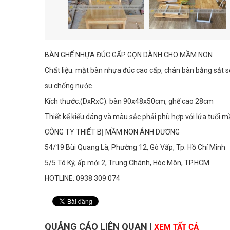
BÀN GHẾ NHỰA ĐÚC GẤP GỌN DÀNH CHO MẦM NON
Chất liệu: mặt bàn nhựa đúc cao cấp, chân bàn bằng sắt sơ
su chống nước
Kích thước:(DxRxC): bàn 90x48x50cm, ghế cao 28cm
Thiết kế kiểu dáng và màu sắc phải phù hợp với lứa tuổi 
CÔNG TY THIẾT BỊ MẦM NON ÁNH DƯƠNG
54/19 Bùi Quang Là, Phường 12, Gò Vấp, Tp. Hồ Chí Minh
5/5 Tô Ký, ấp mới 2, Trung Chánh, Hóc Môn, TP.HCM
HOTLINE: 0938 309 074
QUẢNG CÁO LIÊN QUAN
|
XEM TẤT CẢ