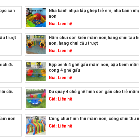
bục sân
Nhà banh nhựa lắp ghép trẻ em, nhà banh 
non
Giá:
Liên hệ
ầu trượt
Hầm chui con kiến mầm non,hang chui tàu
non, hang chui cầu trượt
Giá:
Liên hệ
xích đu
Bập bênh 4 ghế gấu mầm non, bập bênh mầ
cong 4 ghế gấu
Giá:
Liên hệ
hối cầu
Đu quay 4 chỗ ghế hình con gấu cho trẻ mầ
Giá:
Liên hệ
mầm non
Cung chui hình thú mầm non, cổng chui thú
Giá:
Liên hệ