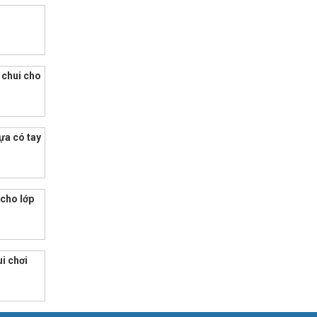
i
 chui cho
a có tay
cho lớp
ui chơi