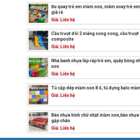
Đu quay trẻ em mầm non, mâm xoay trẻ e
giá rẻ
Giá:
Liên hệ
Cầu trượt đôi 2 máng song song, cầu trượt
composite
Giá:
Liên hệ
Nhà banh nhựa lắp ráp trẻ em, quây bóng 
non
Giá:
Liên hệ
Tủ cặp dép mầm non 8 ô, tủ đựng balo mầ
Giá:
Liên hệ
Bàn nhựa hình chữ nhật mầm non,bàn nhự
gập chân
Giá:
Liên hệ