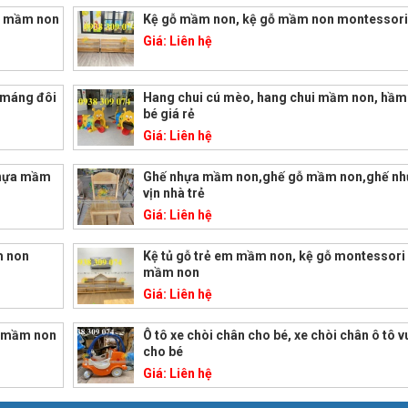
m mầm non
Kệ gỗ mầm non, kệ gỗ mầm non montessor
Giá:
Liên hệ
 máng đôi
Hang chui cú mèo, hang chui mầm non, hầm
bé giá rẻ
Giá:
Liên hệ
nhựa mầm
Ghế nhựa mầm non,ghế gỗ mầm non,ghế nhự
vịn nhà trẻ
Giá:
Liên hệ
m non
Kệ tủ gỗ trẻ em mầm non, kệ gỗ montessori 
mầm non
Giá:
Liên hệ
a mầm non
Ô tô xe chòi chân cho bé, xe chòi chân ô tô v
cho bé
Giá:
Liên hệ