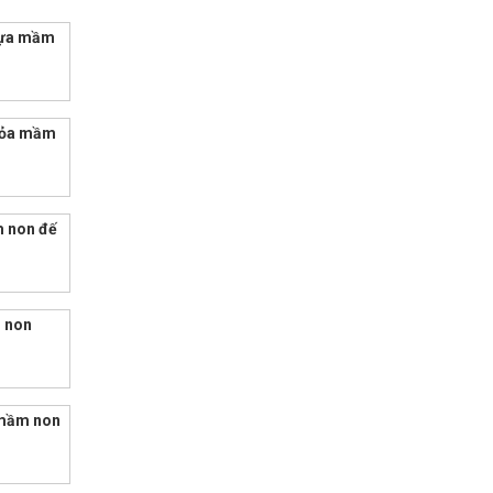
nhựa mầm
 hỏa mầm
m non đế
m non
 mầm non