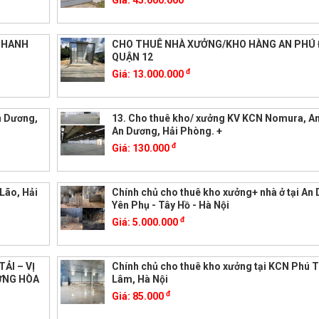
Giá:
45.000.000
THANH
CHO THUÊ NHÀ XƯỞNG/KHO HÀNG AN PHÚ 
QUẬN 12
đ
Giá:
13.000.000
n Dương,
13. Cho thuê kho/ xưởng KV KCN Nomura, A
An Dương, Hải Phòng. +
đ
Giá:
130.000
Lão, Hải
Chính chủ cho thuê kho xưởng+ nhà ở tại An
Yên Phụ - Tây Hồ - Hà Nội
đ
Giá:
5.000.000
ẢI – VỊ
Chính chủ cho thuê kho xưởng tại KCN Phú T
ƯNG HÒA
Lâm, Hà Nội
đ
Giá:
85.000