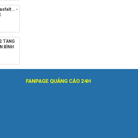
sfalt... -
C
2 TẦNG
N BÌNH
FANPAGE QUẢNG CÁO 24H