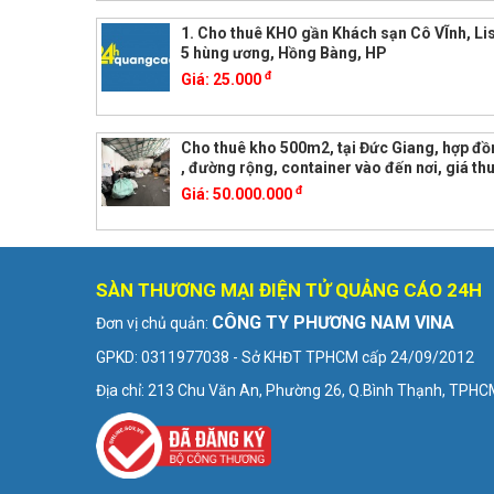
1. Cho thuê KHO gần Khách sạn Cô VĨnh, L
5 hùng ương, Hồng Bàng, HP
đ
Giá:
25.000
Cho thuê kho 500m2, tại Đức Giang, hợp đồn
, đường rộng, container vào đến nơi, giá th
đ
Giá:
50.000.000
SÀN THƯƠNG MẠI ĐIỆN TỬ QUẢNG CÁO 24H
CÔNG TY PHƯƠNG NAM VINA
Đơn vị chủ quản:
GPKD: 0311977038 - Sở KHĐT TPHCM cấp 24/09/2012
Địa chỉ: 213 Chu Văn An, Phường 26, Q.Bình Thạnh, TPH