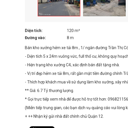
Diện tích:
120 m²
Đường vào:
8 m
Bán kho xưởng hẻm xe tải 8m , 1/ ngắn đường Trần Thị Cờ
- Diện tích 5 x 24m vuông vức, full thổ cư, không quy hoạch
- Hiện trạng kho xưởng C4, xác định bán đất tặng nhà.
- Vị trí đẹp hẻm xe tải 8m, rất gần mặt tiền đường chính
- Thích hợp khách mua về sử dụng làm kho xưởng, xây nhà ở
** Giá: 6.7 Tỷ thương lượng.
* Gọi trực tiếp xem nhà để được hỗ trợ tốt hơn: 09682115
(Miễn tiếp trung gian, các bạn dịch vụ quảng cáo vui lòng k
+ ++ Nhận ký gửi nhà đất chính chủ Quận 12.