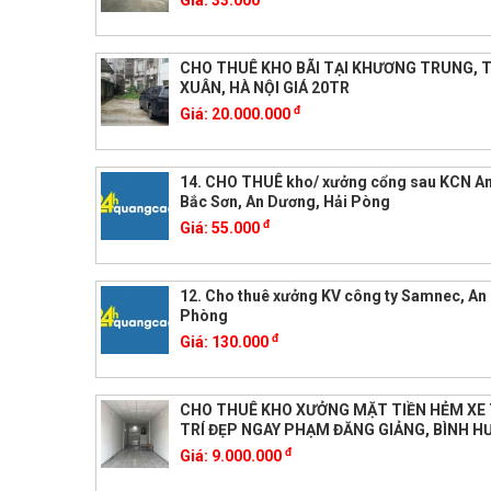
Giá:
33.000
CHO THUÊ KHO BÃI TẠI KHƯƠNG TRUNG, 
XUÂN, HÀ NỘI GIÁ 20TR
đ
Giá:
20.000.000
14. CHO THUÊ kho/ xưởng cổng sau KCN A
Bắc Sơn, An Dương, Hải Pòng
đ
Giá:
55.000
12. Cho thuê xưởng KV công ty Samnec, An 
Phòng
đ
Giá:
130.000
CHO THUÊ KHO XƯỞNG MẶT TIỀN HẺM XE T
TRÍ ĐẸP NGAY PHẠM ĐĂNG GIẢNG, BÌNH H
đ
Giá:
9.000.000