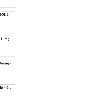
ĐÔNG,
n Hưng,
 Dương -
hị – Gia