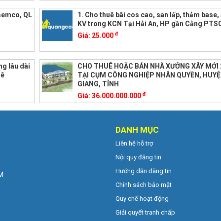
isemco, QL
1. Cho thuê bãi cos cao, san lấp, thảm base, a
KV trong KCN Tại Hải An, HP gần Cảng PTS
đ
Giá:
25.000
g lâu dài
CHO THUÊ HOẶC BÁN NHÀ XƯỞNG XÂY MỚI 
uê
TẠI CỤM CÔNG NGHIỆP NHÂN QUYỀN, HUYỆ
GIANG, TỈNH
đ
Giá:
36.000.000.000
DANH MỤC
Liên hệ hỗ trợ
Nội quy đăng tin
Hướng dẫn đăng tin
CM
Chính sách bảo mật
Quy chế hoạt động
Giải quyết tranh chấp