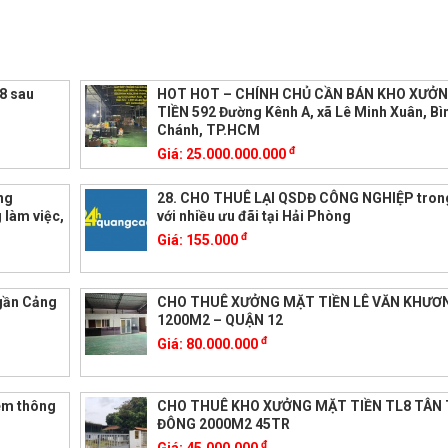
8 sau
HOT HOT – CHÍNH CHỦ CẦN BÁN KHO XƯỞ
TIỀN 592 Đường Kênh A, xã Lê Minh Xuân, Bì
Chánh, TP.HCM
đ
Giá:
25.000.000.000
ng
28. CHO THUÊ LẠI QSDĐ CÔNG NGHIỆP tro
 làm việc,
với nhiều ưu đãi tại Hải Phòng
đ
Giá:
155.000
 gần Cảng
CHO THUÊ XƯỞNG MẶT TIỀN LÊ VĂN KHƯƠ
1200M2 – QUẬN 12
đ
Giá:
80.000.000
êm thông
CHO THUÊ KHO XƯỞNG MẶT TIỀN TL8 TÂN
ĐÔNG 2000M2 45TR
đ