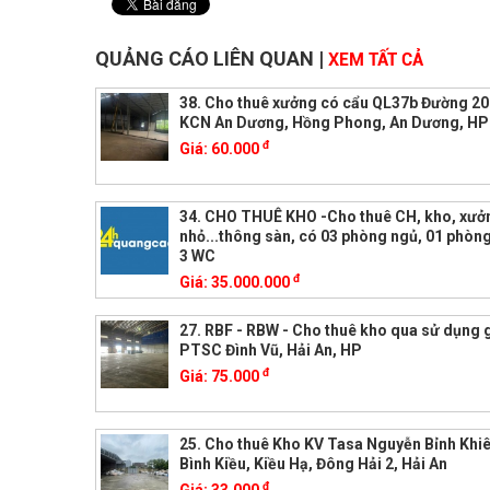
QUẢNG CÁO LIÊN QUAN
|
XEM TẤT CẢ
38. Cho thuê xưởng có cẩu QL37b Đường 20
KCN An Dương, Hồng Phong, An Dương, HP
đ
Giá:
60.000
34. CHO THUÊ KHO -Cho thuê CH, kho, xưở
nhỏ...thông sàn, có 03 phòng ngủ, 01 phòng
3 WC
đ
Giá:
35.000.000
27. RBF - RBW - Cho thuê kho qua sử dụng
PTSC Đình Vũ, Hải An, HP
đ
Giá:
75.000
25. Cho thuê Kho KV Tasa Nguyễn Bỉnh Khi
Bình Kiều, Kiều Hạ, Đông Hải 2, Hải An
đ