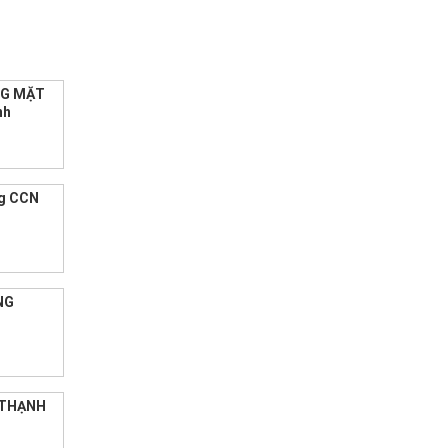
NG MẶT
nh
ng CCN
NG
 THẠNH