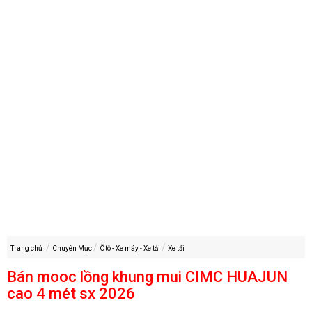
Trang chủ
Chuyên Mục
Ôtô - Xe máy - Xe tải
Xe tải
Bán mooc lồng khung mui CIMC HUAJUN
cao 4 mét sx 2026