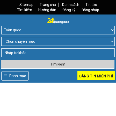
Sitemap
Trang chủ
Danh sách
Tin tức
Tìm kiếm
Hướng dẫn
Đăng ký
Đăng nhập
Tìm kiếm
Danh mục
ĐĂNG TIN MIỄN PHÍ