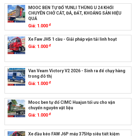
MOOC BEN TỰ ĐỔ YUNLI THÙNG U 24 KHỐI
CHUYÊN CHỞ CÁT, ĐÁ, ĐẤT, KHOÁNG SẢN HIỆU
QUẢ
đ
Giá:
1.000
Xe Faw JH5 1 cầu - Giải pháp vận tải linh hoạt
đ
Giá:
1.000
Van Veam Victory V2 2026 - Sinh ra để chạy hàng
trong đô thị
đ
Giá:
1.000
Mooc ben tự đổ CIMC Huajun tối ưu cho vận
chuyển nguyên vật liệu
đ
Giá:
1.000
Xe đầu kéo FAW J6P máy 375Hp siêu tiết kiệm