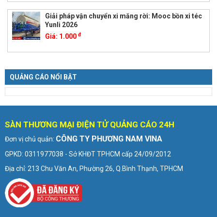
Giải pháp vận chuyển xi măng rời: Mooc bồn xi téc
Yunli 2026
đ
Giá:
1.000
QUẢNG CÁO NỔI BẬT
SÀN THƯƠNG MẠI ĐIỆN TỬ QUẢNG CÁO 24H
CÔNG TY PHƯƠNG NAM VINA
Đơn vị chủ quản:
GPKD: 0311977038 - Sở KHĐT TPHCM cấp 24/09/2012
Địa chỉ: 213 Chu Văn An, Phường 26, Q.Bình Thạnh, TPHCM