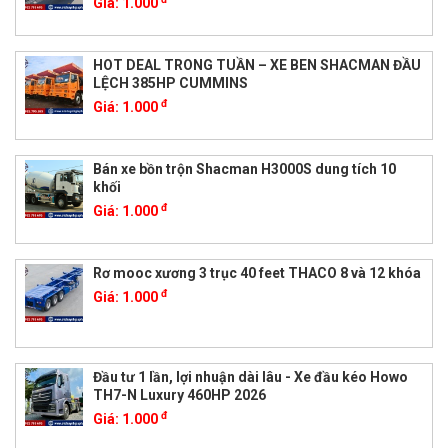
Giá:
1.000
HOT DEAL TRONG TUẦN – XE BEN SHACMAN ĐẦU
LỆCH 385HP CUMMINS
đ
Giá:
1.000
Bán xe bồn trộn Shacman H3000S dung tích 10
khối
đ
Giá:
1.000
Rơ mooc xương 3 trục 40 feet THACO 8 và 12 khóa
đ
Giá:
1.000
Đầu tư 1 lần, lợi nhuận dài lâu - Xe đầu kéo Howo
TH7-N Luxury 460HP 2026
đ
Giá:
1.000