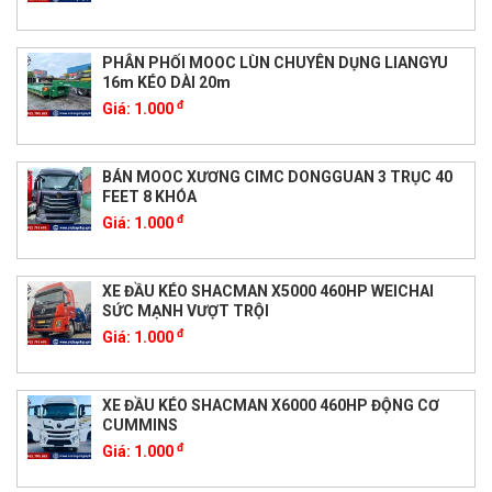
PHÂN PHỐI MOOC LÙN CHUYÊN DỤNG LIANGYU
16m KÉO DÀI 20m
đ
Giá:
1.000
BÁN MOOC XƯƠNG CIMC DONGGUAN 3 TRỤC 40
FEET 8 KHÓA
đ
Giá:
1.000
XE ĐẦU KÉO SHACMAN X5000 460HP WEICHAI
SỨC MẠNH VƯỢT TRỘI
đ
Giá:
1.000
XE ĐẦU KÉO SHACMAN X6000 460HP ĐỘNG CƠ
CUMMINS
đ
Giá:
1.000