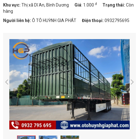
đ
Khu vực:
Thị xã Dĩ An, Bình Dương
Giá
:
1.000
Trạng thái:
Còn
hàng
Người liên hệ:
Ô TÔ HUỲNH GIA PHÁT
Điện thoại:
0932795695