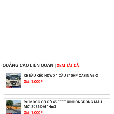
QUẢNG CÁO LIÊN QUAN
|
XEM TẤT CẢ
XE ĐẦU KÉO HOWO 1 CẦU 310HP CABIN V5-X
đ
Giá:
1.000
RƠ MOOC CỔ CÒ 45 FEET XINHONGDONG MẪU
MỚI 2026 DÀI 14m3
đ
Giá:
1.000