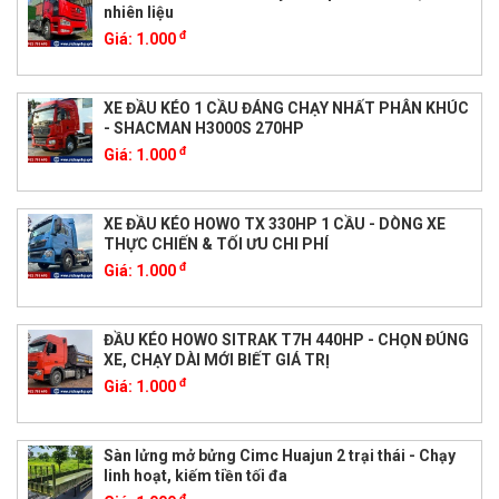
nhiên liệu
đ
Giá:
1.000
XE ĐẦU KÉO 1 CẦU ĐÁNG CHẠY NHẤT PHÂN KHÚC
- SHACMAN H3000S 270HP
đ
Giá:
1.000
XE ĐẦU KÉO HOWO TX 330HP 1 CẦU - DÒNG XE
THỰC CHIẾN & TỐI ƯU CHI PHÍ
đ
Giá:
1.000
ĐẦU KÉO HOWO SITRAK T7H 440HP - CHỌN ĐÚNG
XE, CHẠY DÀI MỚI BIẾT GIÁ TRỊ
đ
Giá:
1.000
Sàn lửng mở bửng Cimc Huajun 2 trại thái - Chạy
linh hoạt, kiếm tiền tối đa
đ