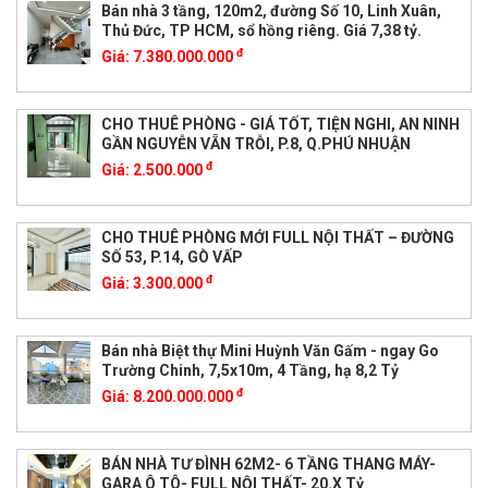
Bán nhà 3 tầng, 120m2, đường Số 10, Linh Xuân,
Thủ Đức, TP HCM, sổ hồng riêng. Giá 7,38 tỷ.
đ
Giá:
7.380.000.000
CHO THUÊ PHÒNG - GIÁ TỐT, TIỆN NGHI, AN NINH
GẦN NGUYỄN VẴN TRỖI, P.8, Q.PHÚ NHUẬN
đ
Giá:
2.500.000
CHO THUÊ PHÒNG MỚI FULL NỘI THẤT – ĐƯỜNG
SỐ 53, P.14, GÒ VẤP
đ
Giá:
3.300.000
Bán nhà Biệt thự Mini Huỳnh Văn Gấm - ngay Go
Trường Chinh, 7,5x10m, 4 Tầng, hạ 8,2 Tỷ
đ
Giá:
8.200.000.000
BÁN NHÀ TƯ ĐÌNH 62M2- 6 TẦNG THANG MÁY-
GARA Ô TÔ- FULL NỘI THẤT- 20.X Tỷ