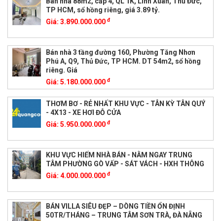
Bán nhà 88m2, cấp 4, QL 1K, Linh Xuân, Thủ Đức,
TP HCM, sổ hồng riêng, giá 3.89 tỷ.
đ
Giá:
3.890.000.000
Bán nhà 3 tầng đường 160, Phường Tăng Nhơn
Phú A, Q9, Thủ Đức, TP HCM. DT 54m2, sổ hồng
riêng. Giá
đ
Giá:
5.180.000.000
THƠM BƠ - RẺ NHẤT KHU VỰC - TÂN KỲ TÂN QUÝ
- 4X13 - XE HƠI ĐỖ CỬA
đ
Giá:
5.950.000.000
KHU VỰC HIẾM NHÀ BÁN - NẰM NGAY TRUNG
TÂM PHƯỜNG GÒ VẤP - SÁT VÁCH - HXH THÔNG
đ
Giá:
4.000.000.000
BÁN VILLA SIÊU ĐẸP – DÒNG TIỀN ỔN ĐỊNH
50TR/THÁNG – TRUNG TÂM SƠN TRÀ, ĐÀ NẴNG