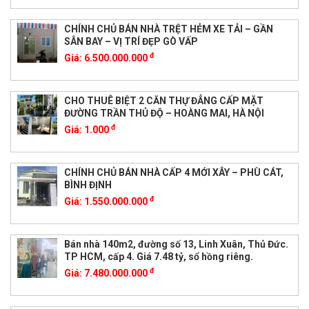
CHÍNH CHỦ BÁN NHÀ TRỆT HẺM XE TẢI – GẦN
SÂN BAY – VỊ TRÍ ĐẸP GÒ VẤP
đ
Giá:
6.500.000.000
CHO THUÊ BIỆT 2 CĂN THỰ ĐẲNG CẤP MẶT
ĐƯỜNG TRẦN THỦ ĐỘ – HOÀNG MAI, HÀ NỘI
đ
Giá:
1.000
CHÍNH CHỦ BÁN NHÀ CẤP 4 MỚI XÂY – PHÙ CÁT,
BÌNH ĐỊNH
đ
Giá:
1.550.000.000
Bán nhà 140m2, đường số 13, Linh Xuân, Thủ Đức.
TP HCM, cấp 4. Giá 7.48 tỷ, sổ hồng riêng.
đ
Giá:
7.480.000.000