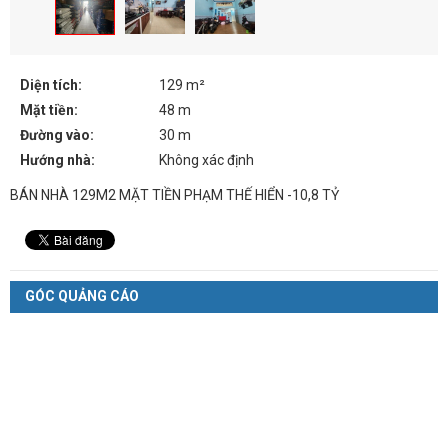
Diện tích:
129 m²
Mặt tiền:
48 m
Đường vào:
30 m
Hướng nhà:
Không xác định
BÁN NHÀ 129M2 MẶT TIỀN PHẠM THẾ HIỂN -10,8 TỶ
GÓC QUẢNG CÁO