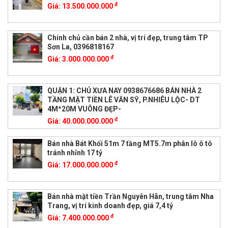
đ
Giá:
13.500.000.000
Chính chủ cần bán 2 nhà, vị trí đẹp, trung tâm TP
Sơn La, 0396818167
đ
Giá:
3.000.000.000
QUẬN 1: CHỦ XƯA NAY 0938676686 BÁN NHÀ 2
TẦNG MẶT TIỀN LÊ VĂN SỸ, P.NHIÊU LỘC- DT
4M*20M VUÔNG ĐẸP-
đ
Giá:
40.000.000.000
Bán nhà Bát Khối 51m 7 tầng MT5.7m phân lô ô tô
tránh nhỉnh 17 tỷ
đ
Giá:
17.000.000.000
Bán nhà mặt tiền Trần Nguyên Hãn, trung tâm Nha
Trang, vị trí kinh doanh đẹp, giá 7,4 tỷ
đ
Giá:
7.400.000.000