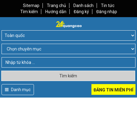
Sitemap
Trang chủ
Danh sách
Tin tức
Tìm kiếm
Hướng dẫn
Đăng ký
Đăng nhập
Tìm kiếm
Danh mục
ĐĂNG TIN MIỄN PHÍ