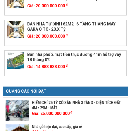
đ
Giá:
20.000.000.000
BÁN NHÀ TƯ ĐÌNH 62M2- 6 TẦNG THANG MÁY-
GARA Ô TÔ- 20.X Tỷ
đ
Giá:
20.000.000.000
Bán nhà phố 2 mặt tiền trục đường 41m hỗ trợ vay
18 tháng 0%
đ
Giá:
14.888.888.000
QUẢNG CÁO NỔI BẬT
HIẾM CHỈ 25 TỶ CÓ SẴN NHÀ 3 TẦNG - DIỆN TÍCH ĐẤT
4M * 29M - MẶT...
đ
Giá:
25.000.000.000
Nhà gỗ hiện đại, cao cấp, giá rẻ