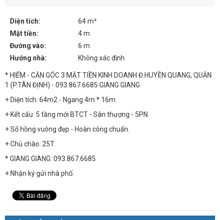
Diện tích:
64 m²
Mặt tiền:
4 m
Đường vào:
6 m
Hướng nhà:
Không xác định
* HIẾM - CĂN GÓC 3 MẶT TIỀN KINH DOANH Đ.HUYỀN QUANG, QUẬN
1 (P.TÂN ĐỊNH) - 093.867.6685 GIANG GIANG
+ Diện tích: 64m2 - Ngang 4m * 16m.
+ Kết cấu: 5 tầng mới BTCT - Sân thượng - 5PN.
+ Sổ hồng vuông đẹp - Hoàn công chuẩn.
+ Chủ chào: 25T.
* GIANG GIANG: 093.867.6685
+ Nhận ký gửi nhà phố.