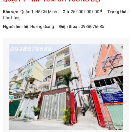
đ
Khu vực:
Quận 1, Hồ Chí Minh
Giá
:
25.000.000.000
Trạng thái:
Còn hàng
Người liên hệ:
Hoàng Giang
Điện thoại:
0938676685