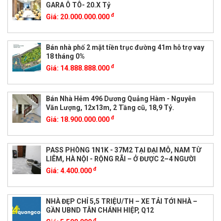
GARA Ô TÔ- 20.X Tỷ
đ
Giá:
20.000.000.000
Bán nhà phố 2 mặt tiền trục đường 41m hỗ trợ vay
18 tháng 0%
đ
Giá:
14.888.888.000
Bán Nhà Hẻm 496 Dương Quảng Hàm - Nguyễn
Văn Lượng, 12x13m, 2 Tầng cũ, 18,9 Tỷ.
đ
Giá:
18.900.000.000
PASS PHÒNG 1N1K - 37M2 TẠI ĐẠI MỖ, NAM TỪ
LIÊM, HÀ NỘI - RỘNG RÃI – Ở ĐƯỢC 2–4 NGƯỜI
đ
Giá:
4.400.000
NHÀ ĐẸP CHỈ 5,5 TRIỆU/TH – XE TẢI TỚI NHÀ –
GẦN UBND TÂN CHÁNH HIỆP, Q12
đ