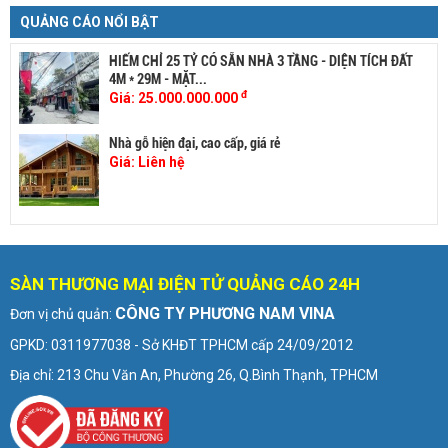
QUẢNG CÁO NỔI BẬT
HIẾM CHỈ 25 TỶ CÓ SẴN NHÀ 3 TẦNG - DIỆN TÍCH ĐẤT
4M * 29M - MẶT...
đ
Giá:
25.000.000.000
Nhà gỗ hiện đại, cao cấp, giá rẻ
Giá:
Liên hệ
SÀN THƯƠNG MẠI ĐIỆN TỬ QUẢNG CÁO 24H
CÔNG TY PHƯƠNG NAM VINA
Đơn vị chủ quản:
GPKD: 0311977038 - Sở KHĐT TPHCM cấp 24/09/2012
Địa chỉ: 213 Chu Văn An, Phường 26, Q.Bình Thạnh, TPHCM