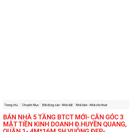
Trang chủ
Chuyên Mục
Bất động sản - Nhà đất
Nhà bán - Nhà cho thuê
BÁN NHÀ 5 TẦNG BTCT MỚI- CĂN GÓC 3
MẶT TIỀN KINH DOANH Đ.HUYỀN QUANG,
QUẬN 1- 4M*16M SH VUÔNG ĐẸP-