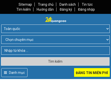
Sitemap
Trang chủ
Danh sách
Tin tức
Tìm kiếm
Hướng dẫn
Đăng ký
Đăng nhập
Tìm kiếm
Danh mục
ĐĂNG TIN MIỄN PHÍ