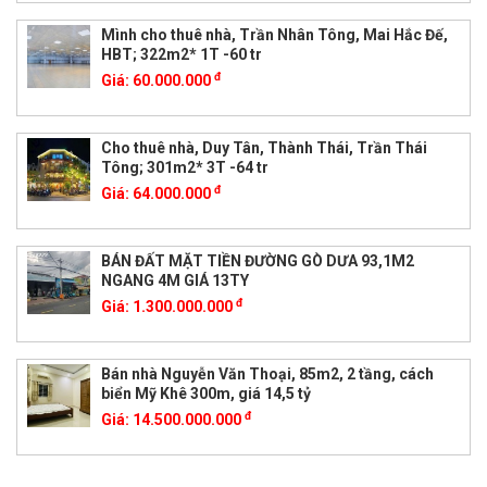
Mình cho thuê nhà, Trần Nhân Tông, Mai Hắc Đế,
HBT; 322m2* 1T -60 tr
đ
Giá:
60.000.000
Cho thuê nhà, Duy Tân, Thành Thái, Trần Thái
Tông; 301m2* 3T -64 tr
đ
Giá:
64.000.000
BÁN ĐẤT MẶT TIỀN ĐƯỜNG GÒ DƯA 93,1M2
NGANG 4M GIÁ 13TY
đ
Giá:
1.300.000.000
Bán nhà Nguyễn Văn Thoại, 85m2, 2 tầng, cách
biển Mỹ Khê 300m, giá 14,5 tỷ
đ
Giá:
14.500.000.000