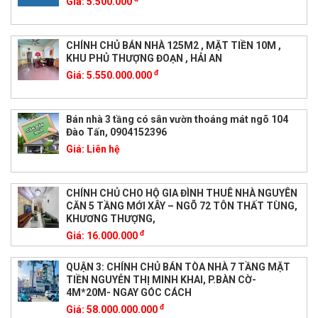
Giá:
5.500.000
CHÍNH CHỦ BÁN NHÀ 125M2 , MẶT TIỀN 10M ,
KHU PHỦ THƯỢNG ĐOẠN , HẢI AN
đ
Giá:
5.550.000.000
Bán nhà 3 tầng có sân vườn thoáng mát ngõ 104
Đào Tấn, 0904152396
Giá:
Liên hệ
CHÍNH CHỦ CHO HỘ GIA ĐÌNH THUÊ NHÀ NGUYÊN
CĂN 5 TẦNG MỚI XÂY – NGÕ 72 TÔN THẤT TÙNG,
KHƯƠNG THƯỢNG,
đ
Giá:
16.000.000
QUẬN 3: CHÍNH CHỦ BÁN TÒA NHÀ 7 TẦNG MẶT
TIỀN NGUYỄN THỊ MINH KHAI, P.BÀN CỜ-
4M*20M- NGAY GÓC CÁCH
đ
Giá:
58.000.000.000