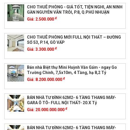
CHO THUÊ PHÒNG - GIÁ TỐT, TIỆN NGHI, AN NINH
GẦN NGUYỄN VẴN TRỖI, P.8, Q.PHÚ NHUẬN
đ
Giá:
2.500.000
CHO THUÊ PHÒNG MỚI FULL NỘI THẤT – ĐƯỜNG
SỐ 53, P.14, GÒ VẤP
đ
Giá:
3.300.000
Bán nhà Biệt thự Mini Huỳnh Văn Gấm - ngay Go
Trường Chinh, 7,5x10m, 4 Tầng, hạ 8,2 Tỷ
đ
Giá:
8.200.000.000
BÁN NHÀ TƯ ĐÌNH 62M2- 6 TẦNG THANG MÁY-
GARA Ô TÔ- FULL NỘI THẤT- 20.X Tỷ
đ
Giá:
20.000.000.000
BÁN NHÀ TƯ ĐÌNH 62M2- 6 TẦNG THANG MÁY-