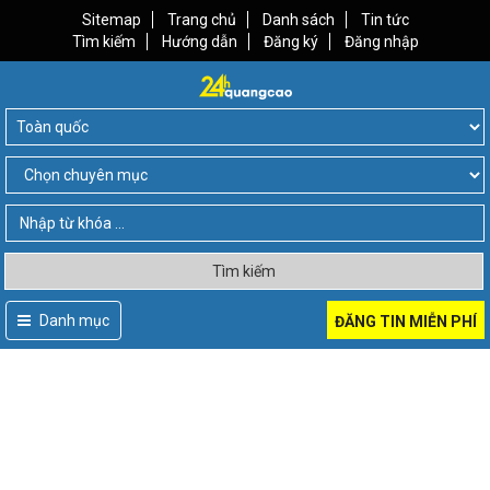
Sitemap
Trang chủ
Danh sách
Tin tức
Tìm kiếm
Hướng dẫn
Đăng ký
Đăng nhập
Tìm kiếm
Danh mục
ĐĂNG TIN MIỄN PHÍ