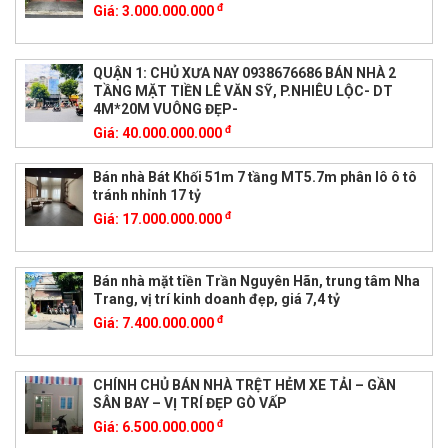
đ
Giá:
3.000.000.000
QUẬN 1: CHỦ XƯA NAY 0938676686 BÁN NHÀ 2
TẦNG MẶT TIỀN LÊ VĂN SỸ, P.NHIÊU LỘC- DT
4M*20M VUÔNG ĐẸP-
đ
Giá:
40.000.000.000
Bán nhà Bát Khối 51m 7 tầng MT5.7m phân lô ô tô
tránh nhỉnh 17 tỷ
đ
Giá:
17.000.000.000
Bán nhà mặt tiền Trần Nguyên Hãn, trung tâm Nha
Trang, vị trí kinh doanh đẹp, giá 7,4 tỷ
đ
Giá:
7.400.000.000
CHÍNH CHỦ BÁN NHÀ TRỆT HẺM XE TẢI – GẦN
SÂN BAY – VỊ TRÍ ĐẸP GÒ VẤP
đ
Giá:
6.500.000.000