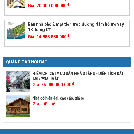
đ
Giá:
20.000.000.000
Bán nhà phố 2 mặt tiền trục đường 41m hỗ trợ vay
18 tháng 0%
đ
Giá:
14.888.888.000
QUẢNG CÁO NỔI BẬT
HIẾM CHỈ 25 TỶ CÓ SẴN NHÀ 3 TẦNG - DIỆN TÍCH ĐẤT
4M * 29M - MẶT...
đ
Giá:
25.000.000.000
Nhà gỗ hiện đại, cao cấp, giá rẻ
Giá:
Liên hệ