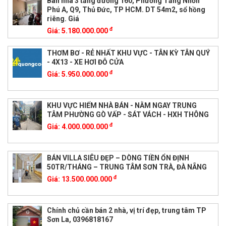
Bán nhà 3 tầng đường 160, Phường Tăng Nhơn
Phú A, Q9, Thủ Đức, TP HCM. DT 54m2, sổ hồng
riêng. Giá
đ
Giá:
5.180.000.000
THƠM BƠ - RẺ NHẤT KHU VỰC - TÂN KỲ TÂN QUÝ
- 4X13 - XE HƠI ĐỖ CỬA
đ
Giá:
5.950.000.000
KHU VỰC HIẾM NHÀ BÁN - NẰM NGAY TRUNG
TÂM PHƯỜNG GÒ VẤP - SÁT VÁCH - HXH THÔNG
đ
Giá:
4.000.000.000
BÁN VILLA SIÊU ĐẸP – DÒNG TIỀN ỔN ĐỊNH
50TR/THÁNG – TRUNG TÂM SƠN TRÀ, ĐÀ NẴNG
đ
Giá:
13.500.000.000
Chính chủ cần bán 2 nhà, vị trí đẹp, trung tâm TP
Sơn La, 0396818167