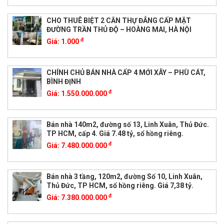
CHO THUÊ BIỆT 2 CĂN THỰ ĐẲNG CẤP MẶT
ĐƯỜNG TRẦN THỦ ĐỘ – HOÀNG MAI, HÀ NỘI
đ
Giá:
1.000
CHÍNH CHỦ BÁN NHÀ CẤP 4 MỚI XÂY – PHÙ CÁT,
BÌNH ĐỊNH
đ
Giá:
1.550.000.000
Bán nhà 140m2, đường số 13, Linh Xuân, Thủ Đức.
TP HCM, cấp 4. Giá 7.48 tỷ, sổ hồng riêng.
đ
Giá:
7.480.000.000
Bán nhà 3 tầng, 120m2, đường Số 10, Linh Xuân,
Thủ Đức, TP HCM, sổ hồng riêng. Giá 7,38 tỷ.
đ
Giá:
7.380.000.000