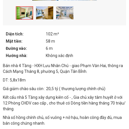
Diện tích:
102 m²
Mặt tiền:
58 m
Đường vào:
6 m
Hướng nhà:
Không xác định
Bán nhà 4 Tầng - HXH Lưu Nhân Chú - giao Phạm Văn Hai, thông ra
Cách Mạng Tháng 8, phường 5, Quận Tân BÌnh.
DT: 5,8x18m
Giá giảm chào sâu còn : 20,5 tỷ ( thương lượng chính chủ)
Kết cấu nhà 5 Tầng xây dựng kiên cố - , Gia chủ xây tâm huyết ở với
12 Phòng CHDV cao cấp , cho thuê có Dòng tiền hàng tháng 70 triệu/
tháng.
Nhà sổ hồng chính chủ, sổ vuông + nở hậu, hoàn công đầy đủ, mua
bán công chứng nhanh.