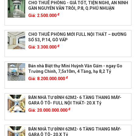
CHO THUÊ PHÒNG - GIÁ TỐT, TIỆN NGHI, AN NINH
GẦN NGUYỄN VẴN TRỖI, P.8, Q.PHÚ NHUẬN
đ
Giá:
2.500.000
CHO THUÊ PHÒNG MỚI FULL NỘI THẤT – ĐƯỜNG
SỐ 53, P.14, GÒ VẤP
đ
Giá:
3.300.000
Bán nhà Biệt thự Mini Huỳnh Văn Gấm - ngay Go
Trường Chinh, 7,5x10m, 4 Tầng, hạ 8,2 Tỷ
đ
Giá:
8.200.000.000
BÁN NHÀ TƯ ĐÌNH 62M2- 6 TẦNG THANG MÁY-
GARA Ô TÔ- FULL NỘI THẤT- 20.X Tỷ
đ
Giá:
20.000.000.000
BÁN NHÀ TƯ ĐÌNH 62M2- 6 TẦNG THANG MÁY-
GARA Ô TÔ- 20.X Tỷ