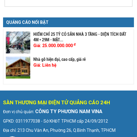
QUẢNG CÁO NỔI BẬT
HIẾM CHỈ 25 TỶ CÓ SẴN NHÀ 3 TẦNG - DIỆN TÍCH ĐẤT
4M * 29M - MẶT...
đ
Giá:
25.000.000.000
Nhà gỗ hiện đại, cao cấp, giá rẻ
Giá:
Liên hệ
SÀN THƯƠNG MẠI ĐIỆN TỬ QUẢNG CÁO 24H
CÔNG TY PHƯƠNG NAM VINA
Đơn vị chủ quản:
GPKD: 0311977038 - Sở KHĐT TPHCM cấp 24/09/2012
Địa chỉ: 213 Chu Văn An, Phường 26, Q.Bình Thạnh, TPHCM