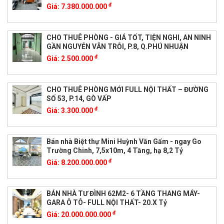
đ
Giá:
7.380.000.000
CHO THUÊ PHÒNG - GIÁ TỐT, TIỆN NGHI, AN NINH
GẦN NGUYỄN VẴN TRỖI, P.8, Q.PHÚ NHUẬN
đ
Giá:
2.500.000
CHO THUÊ PHÒNG MỚI FULL NỘI THẤT – ĐƯỜNG
SỐ 53, P.14, GÒ VẤP
đ
Giá:
3.300.000
Bán nhà Biệt thự Mini Huỳnh Văn Gấm - ngay Go
Trường Chinh, 7,5x10m, 4 Tầng, hạ 8,2 Tỷ
đ
Giá:
8.200.000.000
BÁN NHÀ TƯ ĐÌNH 62M2- 6 TẦNG THANG MÁY-
GARA Ô TÔ- FULL NỘI THẤT- 20.X Tỷ
đ
Giá:
20.000.000.000