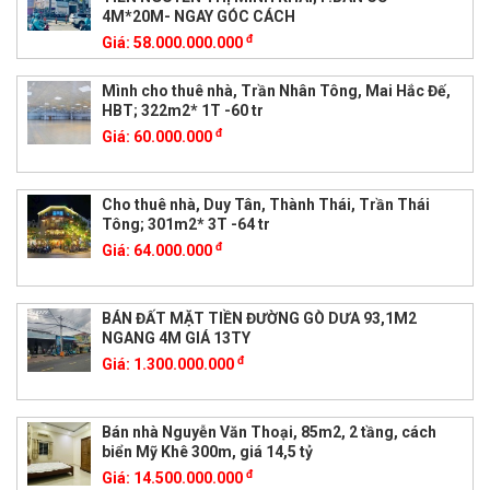
4M*20M- NGAY GÓC CÁCH
đ
Giá:
58.000.000.000
Mình cho thuê nhà, Trần Nhân Tông, Mai Hắc Đế,
HBT; 322m2* 1T -60 tr
đ
Giá:
60.000.000
Cho thuê nhà, Duy Tân, Thành Thái, Trần Thái
Tông; 301m2* 3T -64 tr
đ
Giá:
64.000.000
BÁN ĐẤT MẶT TIỀN ĐƯỜNG GÒ DƯA 93,1M2
NGANG 4M GIÁ 13TY
đ
Giá:
1.300.000.000
Bán nhà Nguyễn Văn Thoại, 85m2, 2 tầng, cách
biển Mỹ Khê 300m, giá 14,5 tỷ
đ
Giá:
14.500.000.000