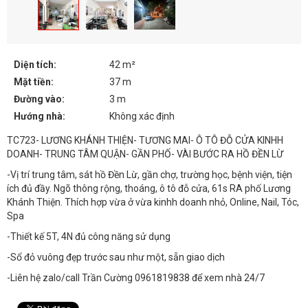
Diện tích:
42 m²
Mặt tiền:
37 m
Đường vào:
3 m
Hướng nhà:
Không xác định
TC723- LƯƠNG KHÁNH THIỆN- TƯƠNG MAI- Ô TÔ ĐỖ CỬA KINHH
DOANH- TRUNG TÂM QUẬN- GẦN PHỐ- VÀI BƯỚC RA HỒ ĐỀN LỪ
-Vị trí trung tâm, sát hồ Đền Lừ, gần chợ, trường học, bệnh viện, tiện
ích đủ đầy. Ngõ thông rộng, thoáng, ô tô đỗ cửa, 61s RA phố Lương
Khánh Thiện. Thích hợp vừa ở vừa kinhh doanh nhỏ, Online, Nail, Tóc,
Spa
-Thiết kế 5T, 4N đủ công năng sử dụng
-Sổ đỏ vuông đẹp trước sau như một, sẵn giao dịch
-Liên hệ zalo/call Trần Cường 0961819838 để xem nhà 24/7