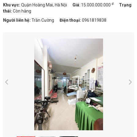
đ
Khu vực:
Quận Hoàng Mai, Hà Nội
Giá
:
15.000.000.000
Trạng
thái:
Còn hàng
Người liên hệ:
Trần Cường
Điện thoại:
0961819838