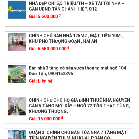
NHÀ ĐẸP CHỈ 5,5 TRIỆU/TH – XE TẢI TỚI NHÀ –
GẦN UBND TÂN CHÁNH HIỆP, Q12
đ
Giá:
5.500.000
CHÍNH CHỦ BÁN NHÀ 125M2 , MẶT TIỀN 10M ,
KHU PHỦ THƯỢNG ĐOẠN , HẢI AN
đ
Giá:
5.550.000.000
Bán nhà 3 tầng có sân vườn thoáng mát ngõ 104
Đào Tấn, 0904152396
Giá:
Liên hệ
CHÍNH CHỦ CHO HỘ GIA ĐÌNH THUÊ NHÀ NGUYÊN
CĂN 5 TẦNG MỚI XÂY – NGÕ 72 TÔN THẤT TÙNG,
KHƯƠNG THƯỢNG,
đ
Giá:
16.000.000
QUẬN 3: CHÍNH CHỦ BÁN TÒA NHÀ 7 TẦNG MẶT
TIỀN NGUYỄN THỊ MINH KHAI, P.BÀN CỜ-