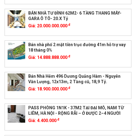
BÁN NHÀ TƯ ĐÌNH 62M2- 6 TẦNG THANG MÁY-
GARA Ô TÔ- 20.X Tỷ
đ
Giá:
20.000.000.000
Bán nhà phố 2 mặt tiền trục đường 41m hỗ trợ vay
18 tháng 0%
đ
Giá:
14.888.888.000
Bán Nhà Hẻm 496 Dương Quảng Hàm - Nguyễn
Văn Lượng, 12x13m, 2 Tầng cũ, 18,9 Tỷ.
đ
Giá:
18.900.000.000
PASS PHÒNG 1N1K - 37M2 TẠI ĐẠI MỖ, NAM TỪ
LIÊM, HÀ NỘI - RỘNG RÃI – Ở ĐƯỢC 2–4 NGƯỜI
đ
Giá:
4.400.000