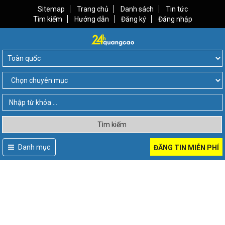
Sitemap
Trang chủ
Danh sách
Tin tức
Tìm kiếm
Hướng dẫn
Đăng ký
Đăng nhập
Tìm kiếm
Danh mục
ĐĂNG TIN MIỄN PHÍ