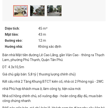
Diện tích:
45 m²
Mặt tiền:
43 m
Đường vào:
12 m
Hướng nhà:
Không xác định
Bán nhà Mặt tiền đường Lê Cao Lãng, gần Văn Cao - thông ra Thạch
Lam, phường Phú Thạnh, Quận Tân Phú.
DT: 4.3x10,5m
Giá chủ gấp bán: 5,8 tỷ ( thương lượng chính chủ)
Kết cấu nhà 2 Tầng Khung BTCT kiên cố, nhà có 2 Phòng ngủ - 2WC.
nhà Phù hợp khách mua ở, làm công ty, tiện sửa mới.
Nhà sổ hồng chính chủ, sổ vuông đẹp - hoàn công đầy đủ, mua bán
công chứng nhanh.
BĐS này gấp bán, giá chủ bán lỗ, khách xem tin đúng nhu cầu liên hệ