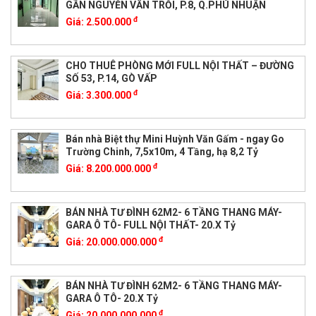
GẦN NGUYỄN VẴN TRỖI, P.8, Q.PHÚ NHUẬN
đ
Giá:
2.500.000
CHO THUÊ PHÒNG MỚI FULL NỘI THẤT – ĐƯỜNG
SỐ 53, P.14, GÒ VẤP
đ
Giá:
3.300.000
Bán nhà Biệt thự Mini Huỳnh Văn Gấm - ngay Go
Trường Chinh, 7,5x10m, 4 Tầng, hạ 8,2 Tỷ
đ
Giá:
8.200.000.000
BÁN NHÀ TƯ ĐÌNH 62M2- 6 TẦNG THANG MÁY-
GARA Ô TÔ- FULL NỘI THẤT- 20.X Tỷ
đ
Giá:
20.000.000.000
BÁN NHÀ TƯ ĐÌNH 62M2- 6 TẦNG THANG MÁY-
GARA Ô TÔ- 20.X Tỷ
đ
Giá:
20.000.000.000