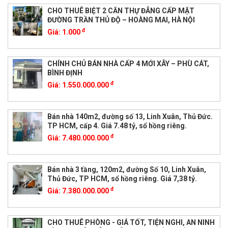
CHO THUÊ BIỆT 2 CĂN THỰ ĐẲNG CẤP MẶT
ĐƯỜNG TRẦN THỦ ĐỘ – HOÀNG MAI, HÀ NỘI
đ
Giá:
1.000
CHÍNH CHỦ BÁN NHÀ CẤP 4 MỚI XÂY – PHÙ CÁT,
BÌNH ĐỊNH
đ
Giá:
1.550.000.000
Bán nhà 140m2, đường số 13, Linh Xuân, Thủ Đức.
TP HCM, cấp 4. Giá 7.48 tỷ, sổ hồng riêng.
đ
Giá:
7.480.000.000
Bán nhà 3 tầng, 120m2, đường Số 10, Linh Xuân,
Thủ Đức, TP HCM, sổ hồng riêng. Giá 7,38 tỷ.
đ
Giá:
7.380.000.000
CHO THUÊ PHÒNG - GIÁ TỐT, TIỆN NGHI, AN NINH