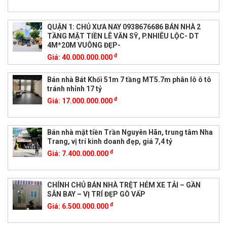
QUẬN 1: CHỦ XƯA NAY 0938676686 BÁN NHÀ 2
TẦNG MẶT TIỀN LÊ VĂN SỸ, P.NHIÊU LỘC- DT
4M*20M VUÔNG ĐẸP-
đ
Giá:
40.000.000.000
Bán nhà Bát Khối 51m 7 tầng MT5.7m phân lô ô tô
tránh nhỉnh 17 tỷ
đ
Giá:
17.000.000.000
Bán nhà mặt tiền Trần Nguyên Hãn, trung tâm Nha
Trang, vị trí kinh doanh đẹp, giá 7,4 tỷ
đ
Giá:
7.400.000.000
CHÍNH CHỦ BÁN NHÀ TRỆT HẺM XE TẢI – GẦN
SÂN BAY – VỊ TRÍ ĐẸP GÒ VẤP
đ
Giá:
6.500.000.000