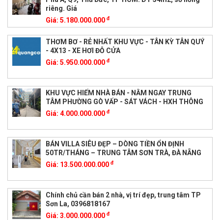
riêng. Giá
đ
Giá:
5.180.000.000
THƠM BƠ - RẺ NHẤT KHU VỰC - TÂN KỲ TÂN QUÝ
- 4X13 - XE HƠI ĐỖ CỬA
đ
Giá:
5.950.000.000
KHU VỰC HIẾM NHÀ BÁN - NẰM NGAY TRUNG
TÂM PHƯỜNG GÒ VẤP - SÁT VÁCH - HXH THÔNG
đ
Giá:
4.000.000.000
BÁN VILLA SIÊU ĐẸP – DÒNG TIỀN ỔN ĐỊNH
50TR/THÁNG – TRUNG TÂM SƠN TRÀ, ĐÀ NẴNG
đ
Giá:
13.500.000.000
Chính chủ cần bán 2 nhà, vị trí đẹp, trung tâm TP
Sơn La, 0396818167
đ
Giá:
3.000.000.000