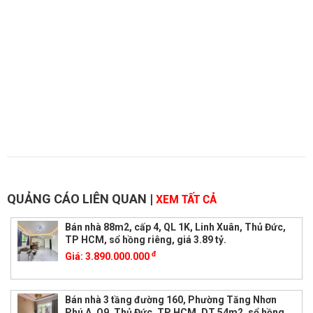
QUẢNG CÁO LIÊN QUAN
|
XEM TẤT CẢ
Bán nhà 88m2, cấp 4, QL 1K, Linh Xuân, Thủ Đức,
TP HCM, sổ hồng riêng, giá 3.89 tỷ.
đ
Giá:
3.890.000.000
Bán nhà 3 tầng đường 160, Phường Tăng Nhơn
Phú A, Q9, Thủ Đức, TP HCM. DT 54m2, sổ hồng