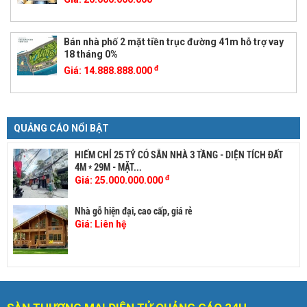
Bán nhà phố 2 mặt tiền trục đường 41m hỗ trợ vay
18 tháng 0%
đ
Giá:
14.888.888.000
QUẢNG CÁO NỔI BẬT
HIẾM CHỈ 25 TỶ CÓ SẴN NHÀ 3 TẦNG - DIỆN TÍCH ĐẤT
4M * 29M - MẶT...
đ
Giá:
25.000.000.000
Nhà gỗ hiện đại, cao cấp, giá rẻ
Giá:
Liên hệ