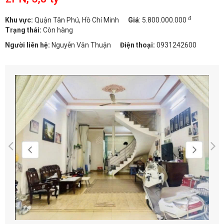
đ
Khu vực:
Quận Tân Phú, Hồ Chí Minh
Giá
:
5.800.000.000
Trạng thái:
Còn hàng
Người liên hệ:
Nguyễn Văn Thuận
Điện thoại:
0931242600