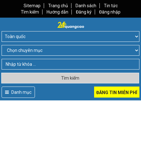
Sitemap
Trang chủ
Danh sách
Tin tức
Tìm kiếm
Hướng dẫn
Đăng ký
Đăng nhập
Tìm kiếm
Danh mục
ĐĂNG TIN MIỄN PHÍ