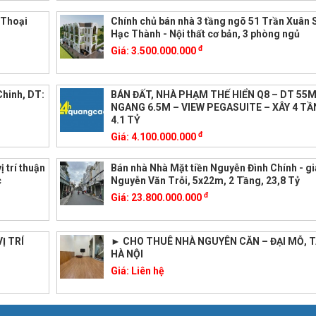
 Thoại
Chính chủ bán nhà 3 tầng ngõ 51 Trần Xuân 
Hạc Thành - Nội thất cơ bản, 3 phòng ngủ
đ
Giá:
3.500.000.000
Chinh, DT:
BÁN ĐẤT, NHÀ PHẠM THẾ HIỂN Q8 – DT 55M
NGANG 6.5M – VIEW PEGASUITE – XÂY 4 TẦ
4.1 TỶ
đ
Giá:
4.100.000.000
 trí thuận
Bán nhà Nhà Mặt tiền Nguyễn Đình Chính - g
c
Nguyễn Văn Trỗi, 5x22m, 2 Tầng, 23,8 Tỷ
đ
Giá:
23.800.000.000
Ị TRÍ
► CHO THUÊ NHÀ NGUYÊN CĂN – ĐẠI MỖ, T
HÀ NỘI
Giá:
Liên hệ