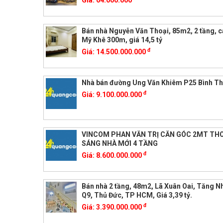
Giá:
64.000.000
Bán nhà Nguyễn Văn Thoại, 85m2, 2 tầng, c
Mỹ Khê 300m, giá 14,5 tỷ
đ
Giá:
14.500.000.000
Nhà bán đường Ung Văn Khiêm P25 Bình T
đ
Giá:
9.100.000.000
VINCOM PHAN VĂN TRỊ CĂN GÓC 2MT TH
SÁNG NHÀ MỚI 4 TẦNG
đ
Giá:
8.600.000.000
Bán nhà 2 tầng, 48m2, Lã Xuân Oai, Tăng N
Q9, Thủ Đức, TP HCM, Giá 3,39 tỷ.
đ
Giá:
3.390.000.000