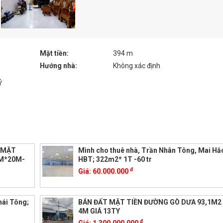
Mặt tiền:
394 m
Hướng nhà:
Không xác định
Ỷ
G MẶT
Mình cho thuê nhà, Trần Nhân Tông, Mai Hắ
4M*20M-
HBT; 322m2* 1T -60 tr
đ
Giá:
60.000.000
hái Tông;
BÁN ĐẤT MẶT TIỀN ĐƯỜNG GÒ DƯA 93,1M
4M GIÁ 13TY
đ