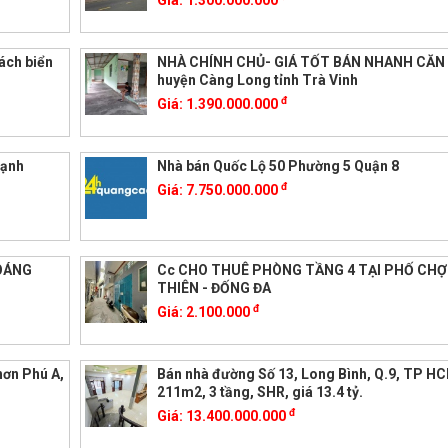
Giá:
1.300.000.000
ách biển
NHÀ CHÍNH CHỦ- GIÁ TỐT BÁN NHANH CĂN 
huyện Càng Long tỉnh Trà Vinh
đ
Giá:
1.390.000.000
hạnh
Nhà bán Quốc Lộ 50 Phường 5 Quận 8
đ
Giá:
7.750.000.000
OÁNG
Cc CHO THUÊ PHÒNG TẦNG 4 TẠI PHỐ CH
THIÊN - ĐỐNG ĐA
đ
Giá:
2.100.000
hơn Phú A,
Bán nhà đường Số 13, Long Bình, Q.9, TP H
211m2, 3 tầng, SHR, giá 13.4 tỷ.
đ
Giá:
13.400.000.000