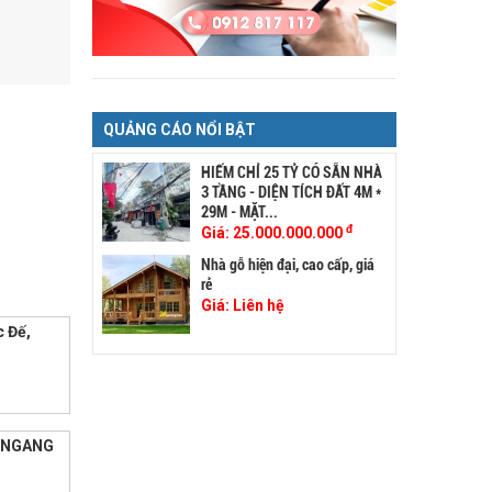
QUẢNG CÁO NỔI BẬT
HIẾM CHỈ 25 TỶ CÓ SẴN NHÀ
3 TẦNG - DIỆN TÍCH ĐẤT 4M *
29M - MẶT...
đ
Giá:
25.000.000.000
Nhà gỗ hiện đại, cao cấp, giá
rẻ
Giá:
Liên hệ
c Đế,
2 NGANG