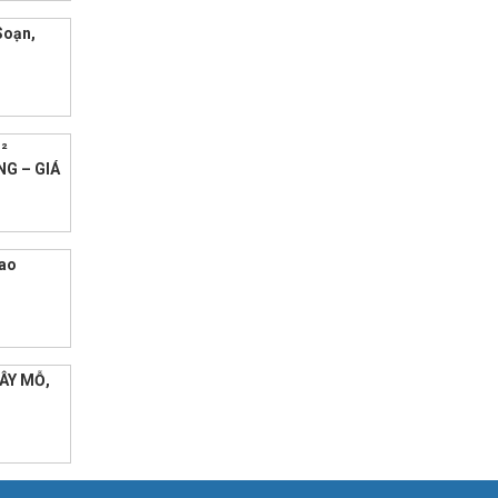
Soạn,
²
NG – GIÁ
iao
ÂY MỖ,