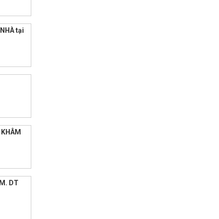
NHÀ tại
Ợ KHÂM
CM. DT