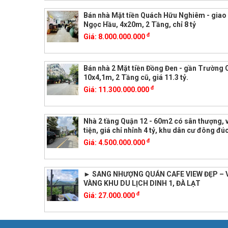
Bán nhà Mặt tiền Quách Hữu Nghiêm - giao
Ngọc Hầu, 4x20m, 2 Tầng, chỉ 8 tỷ
đ
Giá:
8.000.000.000
Bán nhà 2 Mặt tiền Đồng Đen - gần Trường 
10x4,1m, 2 Tầng cũ, giá 11.3 tỷ.
đ
Giá:
11.300.000.000
Nhà 2 tầng Quận 12 - 60m2 có sân thượng, vị
tiện, giá chỉ nhỉnh 4 tỷ, khu dân cư đông đú
đ
Giá:
4.500.000.000
► SANG NHƯỢNG QUÁN CAFE VIEW ĐẸP – V
VÀNG KHU DU LỊCH DINH 1, ĐÀ LẠT
đ
Giá:
27.000.000