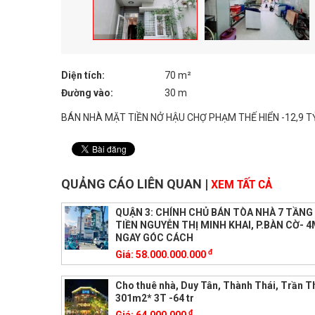
Diện tích:
70 m²
Đường vào:
30 m
BÁN NHÀ MẶT TIỀN NỞ HẬU CHỢ PHẠM THẾ HIỂN -12,9 T
QUẢNG CÁO LIÊN QUAN
|
XEM TẤT CẢ
QUẬN 3: CHÍNH CHỦ BÁN TÒA NHÀ 7 TẦN
TIỀN NGUYỄN THỊ MINH KHAI, P.BÀN CỜ- 
NGAY GÓC CÁCH
đ
Giá:
58.000.000.000
Cho thuê nhà, Duy Tân, Thành Thái, Trần T
301m2* 3T -64 tr
đ