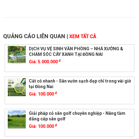
QUẢNG CÁO LIÊN QUAN
|
XEM TẤT CẢ
DỊCH VỤ VỆ SINH VĂN PHÒNG – NHÀ XƯỞNG &
CHĂM SÓC CÂY XANH TẠI ĐỒNG NAI
đ
Giá:
5.000.000
Cắt cỏ nhanh - Sân vườn sạch đẹp chỉ trong vài giờ
tại Đồng Nai
đ
Giá:
100.000
Giải pháp cỏ sân golf chuyên nghiệp - Nâng tầm
đẳng cấp sân golf
đ
Giá:
100.000