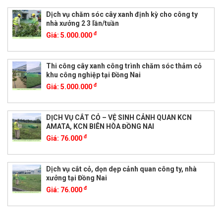
Dịch vụ chăm sóc cây xanh định kỳ cho công ty
nhà xưởng 2 3 lần/tuần
đ
Giá:
5.000.000
Thi công cây xanh công trình chăm sóc thảm cỏ
khu công nghiệp tại Đồng Nai
đ
Giá:
5.000.000
DỊCH VỤ CẮT CỎ – VỆ SINH CẢNH QUAN KCN
AMATA, KCN BIÊN HÒA ĐỒNG NAI
đ
Giá:
76.000
Dịch vụ cắt cỏ, dọn dẹp cảnh quan công ty, nhà
xưởng tại Đồng Nai
đ
Giá:
76.000