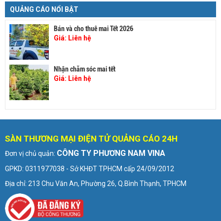
QUẢNG CÁO NỔI BẬT
Bán và cho thuê mai Tết 2026
Giá:
Liên hệ
Nhận chăm sóc mai tết
Giá:
Liên hệ
SÀN THƯƠNG MẠI ĐIỆN TỬ QUẢNG CÁO 24H
CÔNG TY PHƯƠNG NAM VINA
Đơn vị chủ quản:
GPKD: 0311977038 - Sở KHĐT TPHCM cấp 24/09/2012
Địa chỉ: 213 Chu Văn An, Phường 26, Q.Bình Thạnh, TPHCM