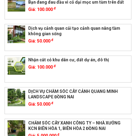
Bạn đang đau đầu vì cỏ dại mọc um tùm trên đất
đ
Giá:
100.000
Dịch vụ cảnh quan cải tạo cảnh quan nâng tầm
không gian sống
đ
Giá:
50.000
Nhận cắt cỏ khu dân cư, đất dự án, đô thị
đ
Giá:
100.000
DỊCH VỤ CHĂM SÓC CÂY CẢNH QUANG MINH
LANDSCAPE ĐỒNG NAI
đ
Giá:
50.000
CHĂM SÓC CÂY XANH CÔNG TY – NHÀ XƯỞNG
KCN BIÊN HÒA 1, BIÊN HÒA 2 ĐỒNG NAI
đ
Giá:
5.000.000