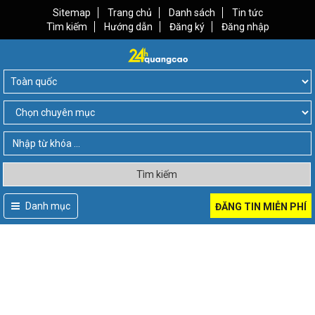
Sitemap
Trang chủ
Danh sách
Tin tức
Tìm kiếm
Hướng dẫn
Đăng ký
Đăng nhập
Tìm kiếm
Danh mục
ĐĂNG TIN MIỄN PHÍ