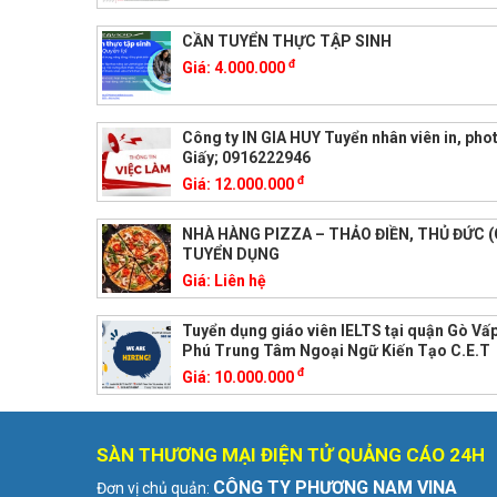
CẦN TUYỂN THỰC TẬP SINH
đ
Giá:
4.000.000
Công ty IN GIA HUY Tuyển nhân viên in, phot
Giấy; 0916222946
đ
Giá:
12.000.000
NHÀ HÀNG PIZZA – THẢO ĐIỀN, THỦ ĐỨC (
TUYỂN DỤNG
Giá:
Liên hệ
Tuyển dụng giáo viên IELTS tại quận Gò Vấ
Phú Trung Tâm Ngoại Ngữ Kiến Tạo C.E.T
đ
Giá:
10.000.000
SÀN THƯƠNG MẠI ĐIỆN TỬ QUẢNG CÁO 24H
CÔNG TY PHƯƠNG NAM VINA
Đơn vị chủ quản: