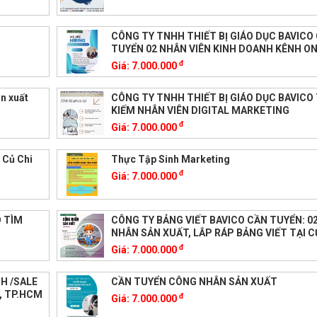
CÔNG TY TNHH THIẾT BỊ GIÁO DỤC BAVICO
TUYỂN 02 NHÂN VIÊN KINH DOANH KÊNH ON
đ
Giá:
7.000.000
n xuất
CÔNG TY TNHH THIẾT BỊ GIÁO DỤC BAVICO
KIẾM NHÂN VIÊN DIGITAL MARKETING
đ
Giá:
7.000.000
 Củ Chi
Thực Tập Sinh Marketing
đ
Giá:
7.000.000
O TÌM
CÔNG TY BẢNG VIẾT BAVICO CẦN TUYỂN: 0
NHÂN SẢN XUẤT, LẮP RÁP BẢNG VIẾT TẠI C
đ
Giá:
7.000.000
H /SALE
CẦN TUYỂN CÔNG NHÂN SẢN XUẤT
, TP.HCM
đ
Giá:
7.000.000