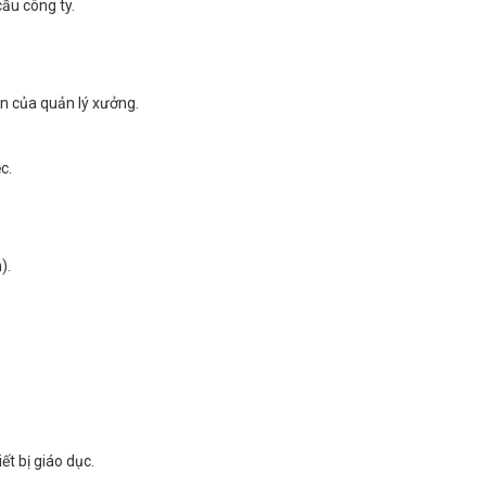
cầu công ty.
n của quản lý xưởng.
c.
).
ết bị giáo dục.