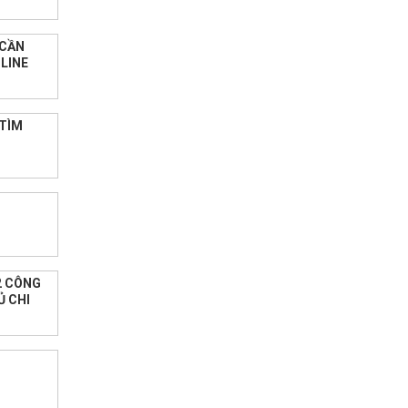
 CẦN
LINE
 TÌM
2 CÔNG
Ủ CHI