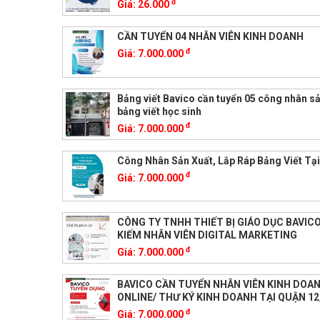
đ
Giá:
26.000
CẦN TUYỂN 04 NHÂN VIÊN KINH DOANH
đ
Giá:
7.000.000
Bảng viết Bavico cần tuyển 05 công nhân sả
bảng viết học sinh
đ
Giá:
7.000.000
Công Nhân Sản Xuất, Lắp Ráp Bảng Viết Tại
đ
Giá:
7.000.000
CÔNG TY TNHH THIẾT BỊ GIÁO DỤC BAVIC
KIẾM NHÂN VIÊN DIGITAL MARKETING
đ
Giá:
7.000.000
BAVICO CẦN TUYỂN NHÂN VIÊN KINH DOAN
ONLINE/ THƯ KÝ KINH DOANH TẠI QUẬN 12
đ
Giá:
7.000.000