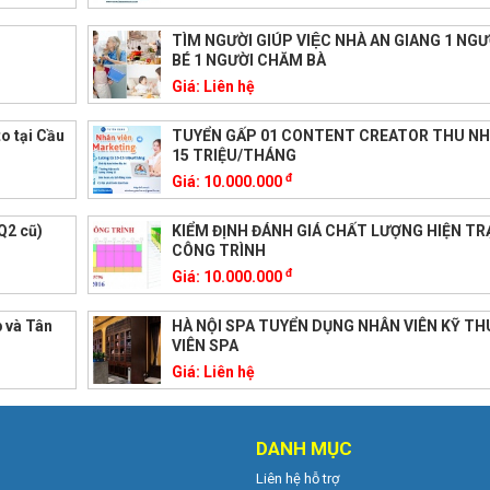
TÌM NGƯỜI GIÚP VIỆC NHÀ AN GIANG 1 NG
BÉ 1 NGƯỜI CHĂM BÀ
Giá:
Liên hệ
o tại Cầu
TUYỂN GẤP 01 CONTENT CREATOR THU NH
15 TRIỆU/THÁNG
đ
Giá:
10.000.000
Q2 cũ)
KIỂM ĐỊNH ĐÁNH GIÁ CHẤT LƯỢNG HIỆN T
CÔNG TRÌNH
đ
Giá:
10.000.000
p và Tân
HÀ NỘI SPA TUYỂN DỤNG NHÂN VIÊN KỸ T
VIÊN SPA
Giá:
Liên hệ
DANH MỤC
Liên hệ hỗ trợ