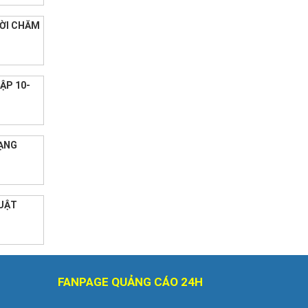
ƯỜI CHĂM
ẬP 10-
RẠNG
HUẬT
FANPAGE QUẢNG CÁO 24H