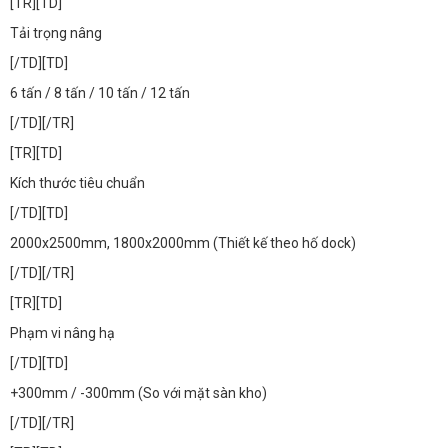
[TR][TD]
Tải trọng nâng
[/TD][TD]
6 tấn / 8 tấn / 10 tấn / 12 tấn
[/TD][/TR]
[TR][TD]
Kích thước tiêu chuẩn
[/TD][TD]
2000x2500mm, 1800x2000mm (Thiết kế theo hố dock)
[/TD][/TR]
[TR][TD]
Phạm vi nâng hạ
[/TD][TD]
+300mm / -300mm (So với mặt sàn kho)
[/TD][/TR]