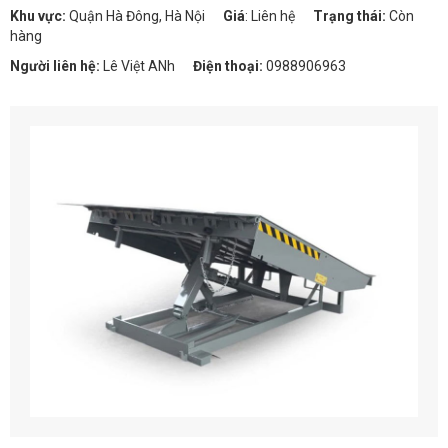
Khu vực:
Quận Hà Đông, Hà Nội
Giá
:
Liên hệ
Trạng thái:
Còn
hàng
Người liên hệ:
Lê Việt ANh
Điện thoại:
0988906963