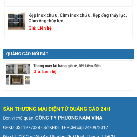
Kẹp inox chữ u, Cùm inox chữ u, Kẹp ống thủy lực,
Cùm ống thủy lực
Giá:
Liên hệ
QUẢNG CÁO NỔI BẬT
Thang máy tải hàng giá rẻ, tiết kiệm điện
Giá:
Liên hệ
SÀN THƯƠNG MẠI ĐIỆN TỬ QUẢNG CÁO 24H
CÔNG TY PHƯƠNG NAM VINA
Đơn vị chủ quản:
GPKD: 0311977038 - Sở KHĐT TPHCM cấp 24/09/2012
Địa chỉ: 213 Chu Văn An, Phường 26, Q.Bình Thạnh, TPHCM