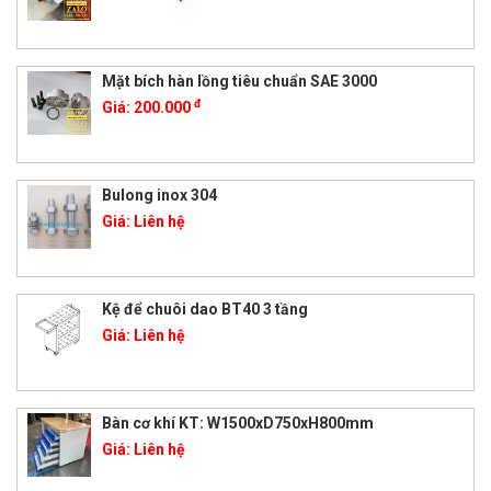
Mặt bích hàn lồng tiêu chuẩn SAE 3000
đ
Giá:
200.000
Bulong inox 304
Giá:
Liên hệ
Kệ để chuôi dao BT40 3 tầng
Giá:
Liên hệ
Bàn cơ khí KT: W1500xD750xH800mm
Giá:
Liên hệ