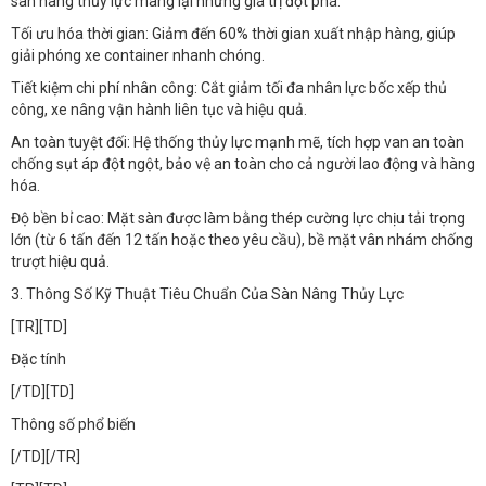
sàn nâng thủy lực mang lại những giá trị đột phá:
Tối ưu hóa thời gian: Giảm đến 60% thời gian xuất nhập hàng, giúp
giải phóng xe container nhanh chóng.
Tiết kiệm chi phí nhân công: Cắt giảm tối đa nhân lực bốc xếp thủ
công, xe nâng vận hành liên tục và hiệu quả.
An toàn tuyệt đối: Hệ thống thủy lực mạnh mẽ, tích hợp van an toàn
chống sụt áp đột ngột, bảo vệ an toàn cho cả người lao động và hàng
hóa.
Độ bền bỉ cao: Mặt sàn được làm bằng thép cường lực chịu tải trọng
lớn (từ 6 tấn đến 12 tấn hoặc theo yêu cầu), bề mặt vân nhám chống
trượt hiệu quả.
3. Thông Số Kỹ Thuật Tiêu Chuẩn Của Sàn Nâng Thủy Lực​
[TR][TD]
Đặc tính
[/TD][TD]
Thông số phổ biến
[/TD][/TR]