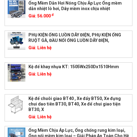
Ống Mềm Dẫn Hơi Nóng Chịu Áp Lực Ống mềm
dẫn nhiệt lò hơi, Dây mềm inox chịu nhiệt
đ
Giá:
56.000
PHỤ KIỆN ỐNG LUỒN DÂY ĐIỆN, PHỤ KIỆN ỐNG
RUỘT GÀ, ĐẦU NỐI ỐNG LUỒN DÂY ĐIỆN,
Giá:
Liên hệ
Kệ để khay nhựa KT: 1505Wx250Dx1510Hmm
Giá:
Liên hệ
Kệ để chuôi giao BT40 , Xe đẩy BT50, Xe đựng
chui dao tiên BT30, BT40, Xe để chui giao tiện
BT30, X
Giá:
Liên hệ
Ống Mềm Chịu Áp Lực, Ống chống rung kim loại,
Ống nối mềm kim loại – Giải Pháp An Toàn Cho Hệ