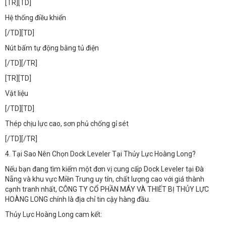
[TR][TD]
Hệ thống điều khiển
[/TD][TD]
Nút bấm tự động bằng tủ điện
[/TD][/TR]
[TR][TD]
Vật liệu
[/TD][TD]
Thép chịu lực cao, sơn phủ chống gỉ sét
[/TD][/TR]
4. Tại Sao Nên Chọn Dock Leveler Tại Thủy Lực Hoàng Long?​
Nếu bạn đang tìm kiếm một đơn vị cung cấp Dock Leveler tại Đà
Nẵng và khu vực Miền Trung uy tín, chất lượng cao với giá thành
cạnh tranh nhất, CÔNG TY CỔ PHẦN MÁY VÀ THIẾT BỊ THỦY LỰC
HOÀNG LONG chính là địa chỉ tin cậy hàng đầu.
Thủy Lực Hoàng Long cam kết: