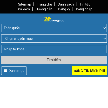
Sitemap
Trang chủ
Danh sách
Tin tức
Tìm kiếm
Hướng dẫn
Đăng ký
Đăng nhập
Tìm kiếm
Danh mục
ĐĂNG TIN MIỄN PHÍ