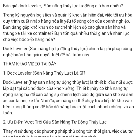
Báo giá dock leveler, Sàn nâng thủy lực tự động giá bao nhiêu?
Trong kỷ nguyên logistics và quản lý kho vận hiện đại, việc tối ưu hóa
quy trình xuất nhập hàng hóa là yếu tố sống còn của doanh nghiệp.
Bạn đang gặp khó khăn do sự chênh lệch độ cao giữa sàn kho và
thùng xe tải, xe container? Bạn tốn quá nhiều thời gian và nhân lực
cho việc bốc xếp hàng hóa?
Dock Leveler (Sàn nâng hạ tự động thủy lực) chính là giải pháp công
nghệ hoàn hảo giải quyết triệt để bài toán này.
THAM KHẢO VIDEO TẠI ĐÂY:
1. Dock Leveler (Sàn Nâng Thủy Lực) Là Gì?​
Dock Leveler (hay sàn nâng tự động thủy lực) là thiết bị cầu nối được
lắp đặt tại các hố dock của kho xưởng. Thiết bị này có khả năng tự
động nâng hạ để cân bằng sự chênh lệch cao độ giữa sàn kho và sàn
xe container, xe tải. Nhờ đó, xe nâng có thể chạy trực tiếp từ kho vào
bên trong thùng xe để bốc dỡ hàng hóa một cách nhanh chóng và an
toàn.
2. Ưu Điểm Vượt Trội Của Sàn Nâng Tự Động Thủy Lực​
Thay vì sử dụng các phương pháp thủ công tốn thời gian, việc đầu tư