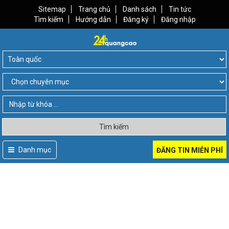
Sitemap
Trang chủ
Danh sách
Tin tức
Tìm kiếm
Hướng dẫn
Đăng ký
Đăng nhập
Tìm kiếm
Danh mục
ĐĂNG TIN MIỄN PHÍ