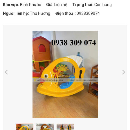
Khu vực:
Bình Phước
Giá
:
Liên hệ
Trạng thái:
Còn hàng
Người liên hệ:
Thu Hường
Điện thoại:
0938309074