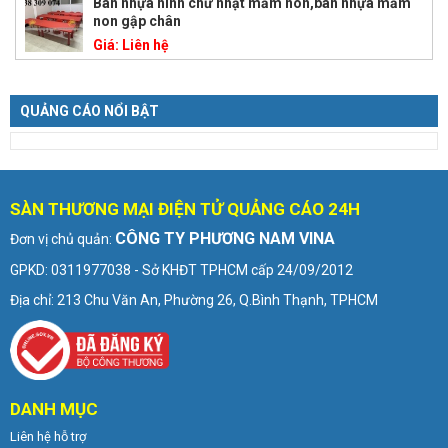
Bàn nhựa hình chữ nhật mầm non,bàn nhựa mầm
non gập chân
Giá:
Liên hệ
QUẢNG CÁO NỔI BẬT
SÀN THƯƠNG MẠI ĐIỆN TỬ QUẢNG CÁO 24H
CÔNG TY PHƯƠNG NAM VINA
Đơn vị chủ quản:
GPKD: 0311977038 - Sở KHĐT TPHCM cấp 24/09/2012
Địa chỉ: 213 Chu Văn An, Phường 26, Q.Bình Thạnh, TPHCM
DANH MỤC
Liên hệ hỗ trợ