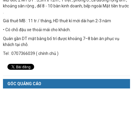
MB Góc 2 MT DT : 3,5m x 12m , 1 trệt , phòng ở , Lề đường rộng 8m ,
khoảng sân rộng , để 8 - 10 bàn kinh doanh, bếp ngoài Mặt tiền trước
.
Giá thuê MB : 11 tr / tháng, HD thuê kí mới dài hạn 2-3 năm
• Có chỗ đậu xe thoải mái cho khách.
Quán gần DT mặt bằng bố trí được khoảng 7–8 bàn ăn phục vụ
khách tại chỗ.
Tel : 0707366039 ( chính chủ )
GÓC QUẢNG CÁO