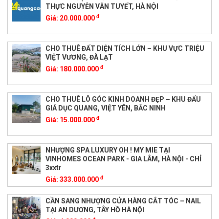
THỰC NGUYỄN VĂN TUYẾT, HÀ NỘI
đ
Giá:
20.000.000
CHO THUÊ ĐẤT DIỆN TÍCH LỚN – KHU VỰC TRIỆU
VIỆT VƯƠNG, ĐÀ LẠT
đ
Giá:
180.000.000
CHO THUÊ LÔ GÓC KINH DOANH ĐẸP – KHU ĐẤU
GIÁ DỤC QUANG, VIỆT YÊN, BẮC NINH
đ
Giá:
15.000.000
NHƯỢNG SPA LUXURY OH ! MY MIE TẠI
VINHOMES OCEAN PARK - GIA LÂM, HÀ NỘI - CHỈ
3xxtr
đ
Giá:
333.000.000
CẦN SANG NHƯỢNG CỬA HÀNG CẮT TÓC – NAIL
TẠI AN DƯƠNG, TÂY HỒ HÀ NỘI