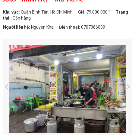
đ
Khu vực:
Quận Bình Tân, Hồ Chí Minh
Giá
:
79.000.000
Trạng
thái:
Còn hàng
Người liên hệ:
Nguyen Kha
Điện thoại:
0707366039