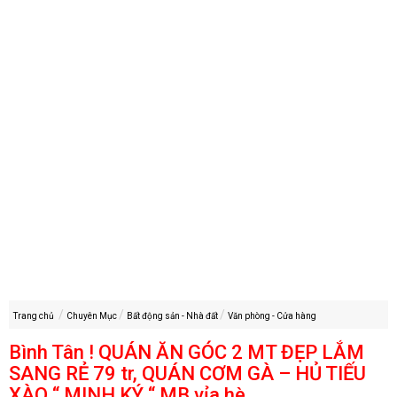
Trang chủ
Chuyên Mục
Bất động sản - Nhà đất
Văn phòng - Cửa hàng
Bình Tân ! QUÁN ĂN GÓC 2 MT ĐẸP LẮM
SANG RẺ 79 tr, QUÁN CƠM GÀ – HỦ TIẾU
XÀO “ MINH KÝ “ MB vỉa hè