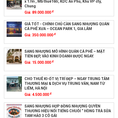
x 17m , Mb thuê16tr, KDC An Phú, Khu VP cty,
Chung
đ
Giá:
89.000.000
GIÁ TỐT - CHÍNH CHỦ CẦN SANG NHƯỢNG QUÁN
CÀ PHÊ XƯA – OCEAN PARK 1, GIA LÂM
đ
Giá:
350.000.000
SANG NHƯỢNG MÔ HÌNH QUÁN CÀ PHÊ – MẶT
TIỀN ĐẸP, VÀO KINH DOANH ĐƯỢC NGAY.
đ
Giá:
15.000.000
CHO THUÊ KI-ỐT VỊ TRÍ ĐẸP – NGAY TRUNG TÂM
THƯƠNG MẠI & DỊCH VỤ TRUNG VĂN, NAM TỪ
LIÊM, HÀ NỘI
đ
Giá:
4.500.000
SANG NHƯỢNG HỢP ĐỒNG NHƯỢNG QUYỀN
THƯƠNG HIỆU NỔI TIẾNG CHUỖI “ HỒNG TRÀ SỮA
TAM HẢO 3 CÔ GÁI