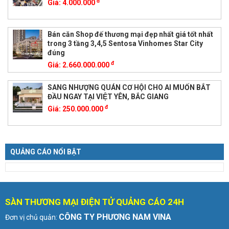
đ
Giá:
4.000.000
Bán căn Shop đế thương mại đẹp nhất giá tốt nhất
trong 3 tầng 3,4,5 Sentosa Vinhomes Star City
đúng
đ
Giá:
2.660.000.000
SANG NHƯỢNG QUÁN CƠ HỘI CHO AI MUỐN BẮT
ĐẦU NGAY TẠI VIỆT YÊN, BẮC GIANG
đ
Giá:
250.000.000
QUẢNG CÁO NỔI BẬT
SÀN THƯƠNG MẠI ĐIỆN TỬ QUẢNG CÁO 24H
CÔNG TY PHƯƠNG NAM VINA
Đơn vị chủ quản: