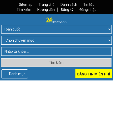
Sitemap
Trang chủ
Danh sách
Tin tức
Tìm kiếm
Hướng dẫn
Đăng ký
Đăng nhập
Tìm kiếm
Danh mục
ĐĂNG TIN MIỄN PHÍ