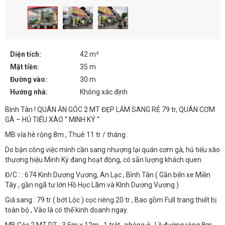
Diện tích:
42 m²
Mặt tiền:
35 m
Đường vào:
30 m
Hướng nhà:
Không xác định
Bình Tân ! QUÁN ĂN GÓC 2 MT ĐẸP LẮM SANG RẺ 79 tr, QUÁN CƠM
GÀ – HỦ TIẾU XÀO “ MINH KÝ “
MB vỉa hè rộng 8m , Thuê 11 tr / tháng .
Do bận công việc mình cần sang nhượng lại quán cơm gà, hủ tiếu xào
thương hiệu Minh Ký đang hoạt động, có sẵn lượng khách quen
Đ/C : : 674 Kinh Dương Vương, An Lạc , Bình Tân ( Gần bến xe Miền
Tây , gần ngã tư lớn Hồ Học Lãm và KInh Dương Vương )
Giá sang : 79 tr ( bớt Lộc ) cọc riêng 20 tr , Bao gồm Full trang thiết bị
toàn bộ , Vào là có thể kinh doanh ngay.