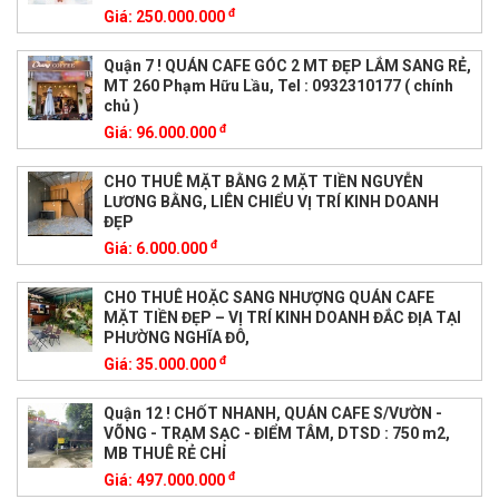
đ
Giá:
250.000.000
Quận 7 ! QUÁN CAFE GÓC 2 MT ĐẸP LẮM SANG RẺ,
MT 260 Phạm Hữu Lầu, Tel : 0932310177 ( chính
chủ )
đ
Giá:
96.000.000
CHO THUÊ MẶT BẰNG 2 MẶT TIỀN NGUYỄN
LƯƠNG BẰNG, LIÊN CHIỂU VỊ TRÍ KINH DOANH
ĐẸP
đ
Giá:
6.000.000
CHO THUÊ HOẶC SANG NHƯỢNG QUÁN CAFE
MẶT TIỀN ĐẸP – VỊ TRÍ KINH DOANH ĐẮC ĐỊA TẠI
PHƯỜNG NGHĨA ĐÔ,
đ
Giá:
35.000.000
Quận 12 ! CHỐT NHANH, QUÁN CAFE S/VƯỜN -
VÕNG - TRẠM SẠC - ĐIỂM TÂM, DTSD : 750 m2,
MB THUÊ RẺ CHỈ
đ
Giá:
497.000.000