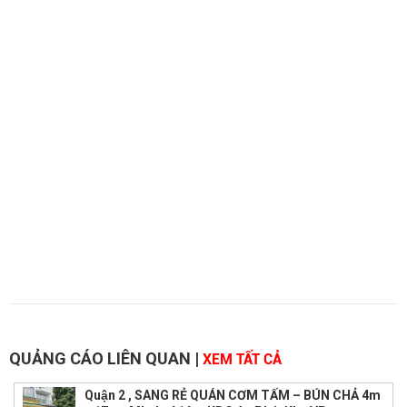
QUẢNG CÁO LIÊN QUAN
|
XEM TẤT CẢ
Quận 2 , SANG RẺ QUÁN CƠM TẤM – BÚN CHẢ 4m