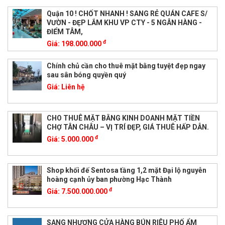
Quận 10 ! CHỐT NHANH ! SANG RẺ QUÁN CAFE S/
VƯỜN - ĐẸP LẮM KHU VP CTY - 5 NGÂN HÀNG -
ĐIỂM TÂM,
đ
Giá:
198.000.000
Chính chủ cần cho thuê mặt bằng tuyệt đẹp ngay
sau sân bóng quyền quý
Giá:
Liên hệ
CHO THUÊ MẶT BẰNG KINH DOANH MẶT TIỀN
CHỢ TÂN CHÂU – VỊ TRÍ ĐẸP, GIÁ THUÊ HẤP DẪN.
đ
Giá:
5.000.000
Shop khối đế Sentosa tầng 1,2 mặt Đại lộ nguyễn
hoàng cạnh ủy ban phường Hạc Thành
đ
Giá:
7.500.000.000
SANG NHƯỢNG CỬA HÀNG BÚN RIÊU PHỐ ẨM