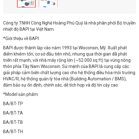
Công ty TNHH Công Nghệ Hoàng Phú Quý là nhà phân phối Bộ truyền
nhiệt độ BAPI tại Việt Nam.
*Giới thiệu về BAPI:
BAPI được thành lập vào năm 1993 tại Wisconsin, Mỹ. Xuất phát
điểm khiêm tốn, cơ sở đầu tiên nhỏ, nhưng qua thời gian đã phát
triển rất mạnh, với nhà máy rộng lớn (~52.000 sq ft) tại vùng nông
thôn phía Tây Nam Wisconsin. Sứ mệnh của BAPI là cung cấp các
giải pháp cảm biến chất lượng cao cho hệ thống điều hòa môi trường
HVAC/R, hệ thống quản lý tòa nhà (Building Automation / BMS),
đảm bảo sự ổn định, chính xác, dễ tích hợp và độ tin cậy cao.
*Model sản phẩm:
BA/BT-TP
BA/BT-TA
BA/BT-TB
BA/BT-TH