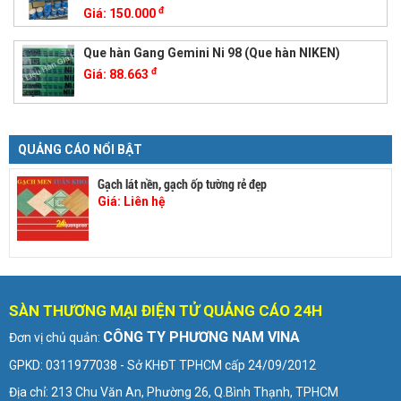
đ
Giá:
150.000
Que hàn Gang Gemini Ni 98 (Que hàn NIKEN)
đ
Giá:
88.663
QUẢNG CÁO NỔI BẬT
Gạch lát nền, gạch ốp tường rẻ đẹp
Giá:
Liên hệ
SÀN THƯƠNG MẠI ĐIỆN TỬ QUẢNG CÁO 24H
CÔNG TY PHƯƠNG NAM VINA
Đơn vị chủ quản:
GPKD: 0311977038 - Sở KHĐT TPHCM cấp 24/09/2012
Địa chỉ: 213 Chu Văn An, Phường 26, Q.Bình Thạnh, TPHCM