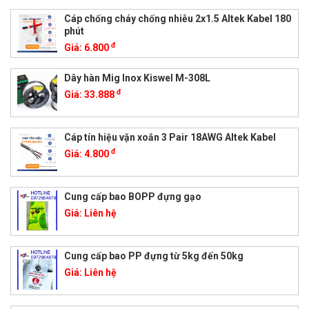
Cáp chống cháy chống nhiễu 2x1.5 Altek Kabel 180
phút
đ
Giá:
6.800
Dây hàn Mig Inox Kiswel M-308L
đ
Giá:
33.888
Cáp tín hiệu vặn xoắn 3 Pair 18AWG Altek Kabel
đ
Giá:
4.800
Cung cấp bao BOPP đựng gạo
Giá:
Liên hệ
Cung cấp bao PP đựng từ 5kg đến 50kg
Giá:
Liên hệ