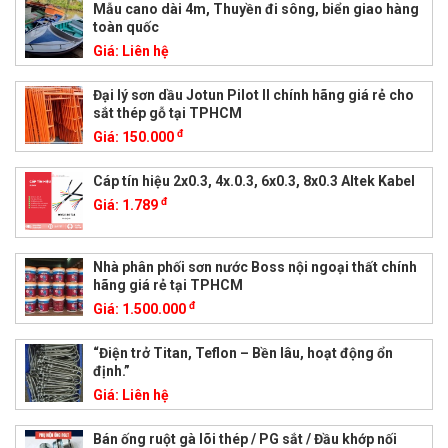
Mẫu cano dài 4m, Thuyền đi sông, biển giao hàng
toàn quốc
Giá:
Liên hệ
Đại lý sơn dầu Jotun Pilot II chính hãng giá rẻ cho
sắt thép gỗ tại TPHCM
đ
Giá:
150.000
Cáp tín hiệu 2x0.3, 4x.0.3, 6x0.3, 8x0.3 Altek Kabel
đ
Giá:
1.789
Nhà phân phối sơn nước Boss nội ngoại thất chính
hãng giá rẻ tại TPHCM
đ
Giá:
1.500.000
“Điện trở Titan, Teflon – Bền lâu, hoạt động ổn
định.”
Giá:
Liên hệ
Bán ống ruột gà lõi thép / PG sắt / Đầu khớp nối