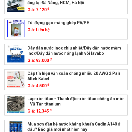
ống tại Đà Nẵng, HCM, Hà Nội
đ
Giá:
7.120
Túi đựng gạo màng ghép PA/PE
Giá:
Liên hệ
Dây dẫn nước inox chịu nhiệt/Dây dẫn nước mềm
inox/Dây dẫn nước nóng lạnh vòi lavabo
đ
Giá:
93.000
Cáp tín hiệu vặn xoắn chống nhiễu 20 AWG 2 Pair
Altek Kabel
đ
Giá:
4.500
Láp tròn titan - Thanh đặc tròn titan chống ăn mòn
- Vũ Tấn titanium
đ
Giá:
12.345
Mua sơn dầu hệ nước kháng khuẩn Cadin A140 ở
đâu? Báo giá mới nhất hiện nay