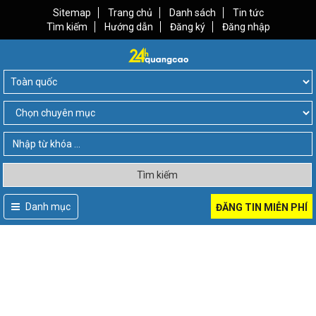
Sitemap
Trang chủ
Danh sách
Tin tức
Tìm kiếm
Hướng dẫn
Đăng ký
Đăng nhập
Tìm kiếm
Danh mục
ĐĂNG TIN MIỄN PHÍ