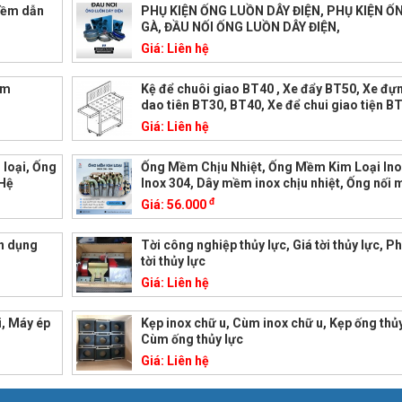
mềm dẫn
PHỤ KIỆN ỐNG LUỒN DÂY ĐIỆN, PHỤ KIỆN 
GÀ, ĐẦU NỐI ỐNG LUỒN DÂY ĐIỆN,
Giá:
Liên hệ
mm
Kệ để chuôi giao BT40 , Xe đẩy BT50, Xe đự
dao tiên BT30, BT40, Xe để chui giao tiện B
Giá:
Liên hệ
loại, Ống
Ống Mềm Chịu Nhiệt, Ống Mềm Kim Loại Ino
 Hệ
Inox 304, Dây mềm inox chịu nhiệt, Ống nối
đ
Giá:
56.000
ên dụng
Tời công nghiệp thủy lực, Giá tời thủy lực, P
tời thủy lực
Giá:
Liên hệ
i, Máy ép
Kẹp inox chữ u, Cùm inox chữ u, Kẹp ống thủy
Cùm ống thủy lực
Giá:
Liên hệ