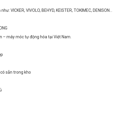
n như: VICKER, VIVOLO, BEHYD, KEISTER, TOKIMEC, DENISON...
LONG
 nén – máy móc tự động hóa tại Việt Nam.
ệp
 có sẵn trong kho
ủ