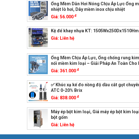
Ống Mềm Dẫn Hơi Nóng Chịu Áp Lực Ống 
nhiệt lò hơi, Dây mềm inox chịu nhiệt
đ
Giá:
56.000
Kệ để khay nhựa KT: 1505Wx250Dx1510H
Giá:
Liên hệ
Ống Mềm Chịu Áp Lực, Ống chống rung kim 
nối mềm kim loại – Giải Pháp An Toàn Cho
đ
Giá:
361.000
✅ Khúc xạ kế đo nồng độ dầu cắt gọt chuy
ATC 0-20% Brix
đ
Giá:
838.000
Máy ép bột kim loại, Giá máy ép bột kim loạ
bột gốm
Giá:
Liên hệ