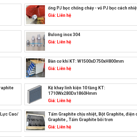
ống PJ bọc chống cháy - vỏ PJ bọc cách nhiệ
Giá:
Liên hệ
Bulong inox 304
Giá:
Liên hệ
Bàn cơ khí KT: W1500xD750xH800mm
Giá:
Liên hệ
raphite
Kệ khay linh kiện 10 tầng KT:
1710Wx280Dx1860Hmm
Giá:
Liên hệ
 Lực Cao/
Tấm Graphite chịu nhiệt, Bột Graphite, điện
Graphite , Tấm Graphite bôi trơn
Giá:
Liên hệ