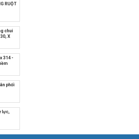
ỐNG RUỘT
ng chui
T30, X
x 314 -
 mềm
hân phối
 lực,