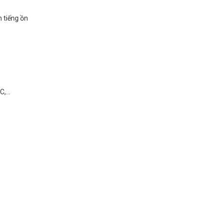
m tiếng ồn
,...