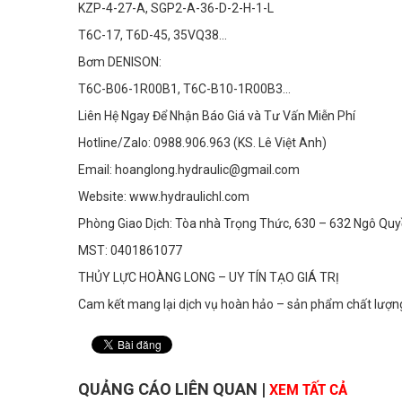
KZP-4-27-A, SGP2-A-36-D-2-H-1-L
T6C-17, T6D-45, 35VQ38...
Bơm DENISON:
T6C-B06-1R00B1, T6C-B10-1R00B3...
Liên Hệ Ngay Để Nhận Báo Giá và Tư Vấn Miễn Phí
Hotline/Zalo: 0988.906.963 (KS. Lê Việt Anh)
Email: hoanglong.hydraulic@gmail.com
Website: www.hydraulichl.com
Phòng Giao Dịch: Tòa nhà Trọng Thức, 630 – 632 Ngô Quy
MST: 0401861077
THỦY LỰC HOÀNG LONG – UY TÍN TẠO GIÁ TRỊ
Cam kết mang lại dịch vụ hoàn hảo – sản phẩm chất lượng
QUẢNG CÁO LIÊN QUAN
|
XEM TẤT CẢ