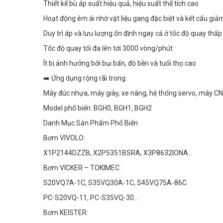
Thiết kế bù áp suất hiệu quả, hiệu suất thể tích cao
Hoạt động êm ái nhờ vật liệu gang đặc biệt và kết cấu giả
Duy trì áp và lưu lượng ổn định ngay cả ở tốc độ quay thấp
Tốc độ quay tối đa lên tới 3000 vòng/phút
Ít bị ảnh hưởng bởi bụi bẩn, độ bền và tuổi thọ cao
➡️ Ứng dụng rộng rãi trong:
Máy đúc nhựa, máy giày, xe nâng, hệ thống servo, máy CNC
Model phổ biến: BGH0, BGH1, BGH2
Danh Mục Sản Phẩm Phổ Biến
Bơm VIVOLO:
X1P2144DZZB, X2P5351BSRA, X3P8632IONA...
Bơm VICKER – TOKIMEC:
S20VQ7A-1C, S35VQ30A-1C, S45VQ75A-86C
PC-S20VQ-11, PC-S35VQ-30...
Bơm KEISTER: