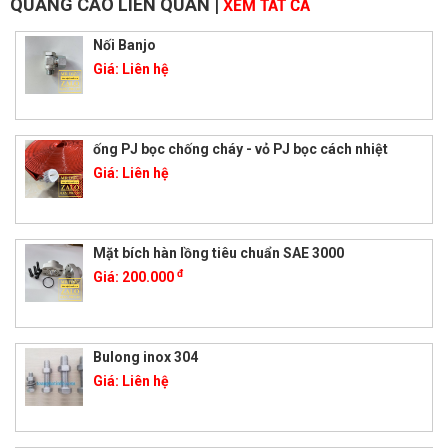
QUẢNG CÁO LIÊN QUAN
|
XEM TẤT CẢ
Nối Banjo
Giá:
Liên hệ
ống PJ bọc chống cháy - vỏ PJ bọc cách nhiệt
Giá:
Liên hệ
Mặt bích hàn lồng tiêu chuẩn SAE 3000
đ
Giá:
200.000
Bulong inox 304
Giá:
Liên hệ