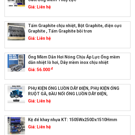
Giá:
Liên hệ
Tấm Graphite chịu nhiệt, Bột Graphite, điện cực
Graphite , Tấm Graphite bôi trơn
Giá:
Liên hệ
Ống Mềm Dẫn Hơi Nóng Chịu Áp Lực Ống mềm
dẫn nhiệt lò hơi, Dây mềm inox chịu nhiệt
đ
Giá:
56.000
PHỤ KIỆN ỐNG LUỒN DÂY ĐIỆN, PHỤ KIỆN ỐNG
RUỘT GÀ, ĐẦU NỐI ỐNG LUỒN DÂY ĐIỆN,
Giá:
Liên hệ
Kệ để khay nhựa KT: 1505Wx250Dx1510Hmm
Giá:
Liên hệ