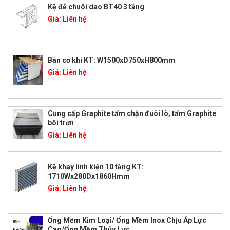
Kệ để chuôi dao BT40 3 tầng
Giá:
Liên hệ
Bàn cơ khí KT: W1500xD750xH800mm
Giá:
Liên hệ
Cung cấp Graphite tấm chặn đuôi lò, tấm Graphite
bôi trơn
Giá:
Liên hệ
Kệ khay linh kiện 10 tầng KT:
1710Wx280Dx1860Hmm
Giá:
Liên hệ
Ống Mềm Kim Loại/ Ống Mềm Inox Chịu Áp Lực
Cao/Ống Mềm Thủy Lực