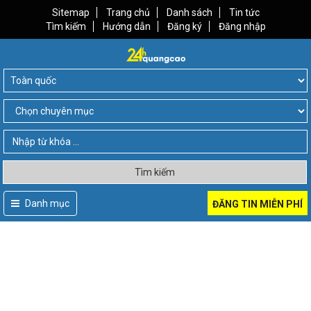
Sitemap
Trang chủ
Danh sách
Tin tức
Tìm kiếm
Hướng dẫn
Đăng ký
Đăng nhập
Tìm kiếm
Danh mục
ĐĂNG TIN MIỄN PHÍ