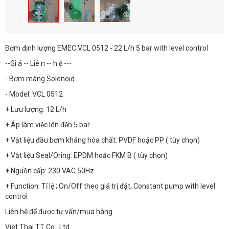
Bơm định lượng EMEC VCL 0512 - 22 L/h 5 bar with level control
--Gi.á -- Liê.n -- h.ệ ---
- Bơm màng Solenoid
- Model: VCL 0512
+ Lưu lượng: 12 L/h
+ Áp làm việc lên đến 5 bar
+ Vật liệu đầu bơm kháng hóa chất: PVDF hoặc PP ( tùy chọn)
+ Vật liệu Seal/Oring: EPDM hoăc FKM B ( tùy chọn)
+ Nguồn cấp: 230 VAC 50Hz
+ Function: Tỉ lệ ; On/Off theo giá trị đặt, Constant pump with level
control
Liên hệ để được tư vấn/mua hàng
Viet Thai TT Co., Ltd