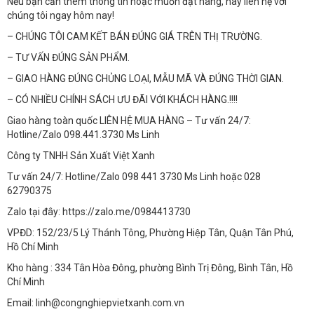
Nếu bạn cần thêm thông tin hoặc muốn đặt hàng, hãy liên hệ với
chúng tôi ngay hôm nay!
– CHÚNG TÔI CAM KẾT BÁN ĐÚNG GIÁ TRÊN THỊ TRƯỜNG.
– TƯ VẤN ĐÚNG SẢN PHẨM.
– GIAO HÀNG ĐÚNG CHỦNG LOẠI, MẪU MÃ VÀ ĐÚNG THỜI GIAN.
– CÓ NHIỀU CHÍNH SÁCH ƯU ĐÃI VỚI KHÁCH HÀNG.!!!!
Giao hàng toàn quốc LIÊN HỆ MUA HÀNG – Tư vấn 24/7:
Hotline/Zalo 098.441.3730 Ms Linh
Công ty TNHH Sản Xuất Việt Xanh
Tư vấn 24/7: Hotline/Zalo 098 441 3730 Ms Linh hoặc 028
62790375
Zalo tại đây: https://zalo.me/0984413730
VPĐD: 152/23/5 Lý Thánh Tông, Phường Hiệp Tân, Quận Tân Phú,
Hồ Chí Minh
Kho hàng : 334 Tân Hòa Đông, phường Bình Trị Đông, Bình Tân, Hồ
Chí Minh
Email: linh@congnghiepvietxanh.com.vn