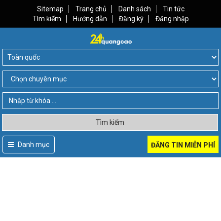
Sitemap
Trang chủ
Danh sách
Tin tức
Tìm kiếm
Hướng dẫn
Đăng ký
Đăng nhập
Tìm kiếm
Danh mục
ĐĂNG TIN MIỄN PHÍ