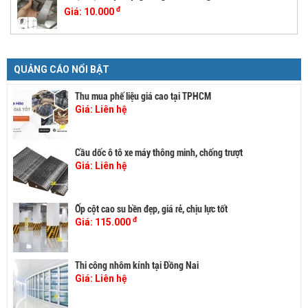
đ
Giá:
10.000
QUẢNG CÁO NỔI BẬT
Thu mua phế liệu giá cao tại TPHCM
Giá:
Liên hệ
Cầu dốc ô tô xe máy thông minh, chống trượt
Giá:
Liên hệ
Ốp cột cao su bền đẹp, giá rẻ, chịu lực tốt
đ
Giá:
115.000
Thi công nhôm kính tại Đồng Nai
Giá:
Liên hệ