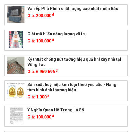
Ván Ép Phủ Phim chất lượng cao nhất miền Bắc
đ
Giá:
200.000
Giải mã bí ẩn năng lượng vũ trụ
đ
Giá:
100.000
Kỹ thuật chống nứt tường hiệu quả khi xây nhà tại
Vũng Tàu
đ
Giá:
6.969.696
Sản xuất huy hiệu kim loại theo yêu cầu - Nâng
tầm hình ảnh thương hiệu
đ
Giá:
1.000
Ý Nghĩa Quan Hệ Trong Lá Số
đ
Giá:
100.000