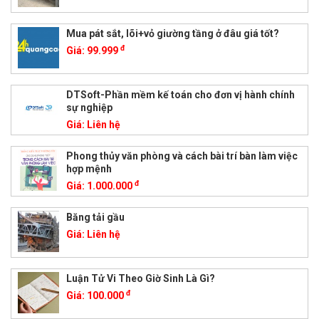
Mua pát sắt, lõi+vỏ giường tầng ở đâu giá tốt?
đ
Giá:
99.999
DTSoft-Phần mềm kế toán cho đơn vị hành chính
sự nghiệp
Giá:
Liên hệ
Phong thủy văn phòng và cách bài trí bàn làm việc
hợp mệnh
đ
Giá:
1.000.000
Băng tải gầu
Giá:
Liên hệ
Luận Tử Vi Theo Giờ Sinh Là Gì?
đ
Giá:
100.000