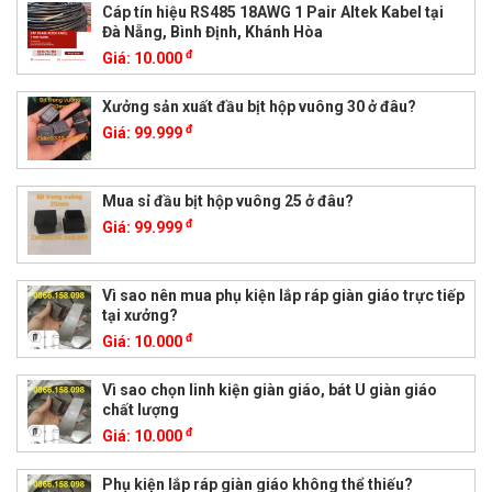
Cáp tín hiệu RS485 18AWG 1 Pair Altek Kabel tại
Đà Nẵng, Bình Định, Khánh Hòa
đ
Giá:
10.000
Xưởng sản xuất đầu bịt hộp vuông 30 ở đâu?
đ
Giá:
99.999
Mua sỉ đầu bịt hộp vuông 25 ở đâu?
đ
Giá:
99.999
Vì sao nên mua phụ kiện lắp ráp giàn giáo trực tiếp
tại xưởng?
đ
Giá:
10.000
Vì sao chọn linh kiện giàn giáo, bát U giàn giáo
chất lượng
đ
Giá:
10.000
Phụ kiện lắp ráp giàn giáo không thể thiếu?