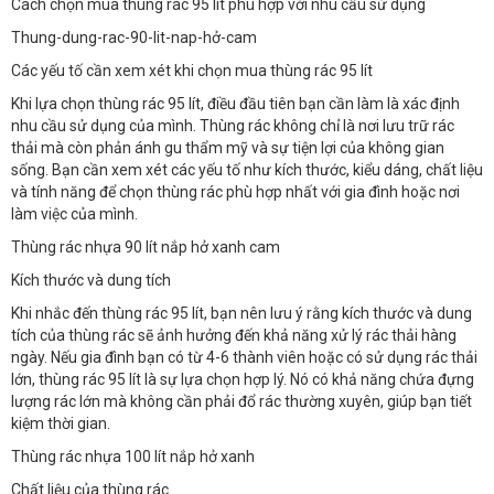
Cách chọn mua thùng rác 95 lít phù hợp với nhu cầu sử dụng
Thung-dung-rac-90-lit-nap-hở-cam
Các yếu tố cần xem xét khi chọn mua thùng rác 95 lít
Khi lựa chọn thùng rác 95 lít, điều đầu tiên bạn cần làm là xác định
nhu cầu sử dụng của mình. Thùng rác không chỉ là nơi lưu trữ rác
thải mà còn phản ánh gu thẩm mỹ và sự tiện lợi của không gian
sống. Bạn cần xem xét các yếu tố như kích thước, kiểu dáng, chất liệu
và tính năng để chọn thùng rác phù hợp nhất với gia đình hoặc nơi
làm việc của mình.
Thùng rác nhựa 90 lít nắp hở xanh cam
Kích thước và dung tích
Khi nhắc đến thùng rác 95 lít, bạn nên lưu ý rằng kích thước và dung
tích của thùng rác sẽ ảnh hưởng đến khả năng xử lý rác thải hàng
ngày. Nếu gia đình bạn có từ 4-6 thành viên hoặc có sử dụng rác thải
lớn, thùng rác 95 lít là sự lựa chọn hợp lý. Nó có khả năng chứa đựng
lượng rác lớn mà không cần phải đổ rác thường xuyên, giúp bạn tiết
kiệm thời gian.
Thùng rác nhựa 100 lít nắp hở xanh
Chất liệu của thùng rác