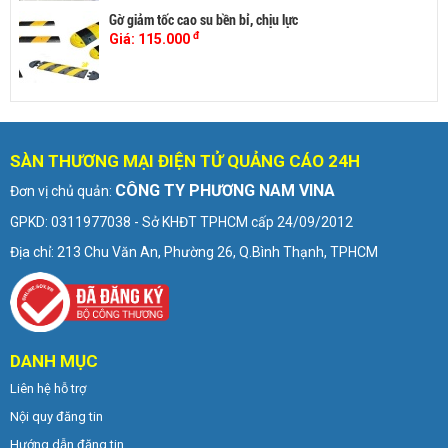
Gờ giảm tốc cao su bền bỉ, chịu lực
đ
Giá:
115.000
SÀN THƯƠNG MẠI ĐIỆN TỬ QUẢNG CÁO 24H
CÔNG TY PHƯƠNG NAM VINA
Đơn vị chủ quản:
GPKD: 0311977038 - Sở KHĐT TPHCM cấp 24/09/2012
Địa chỉ: 213 Chu Văn An, Phường 26, Q.Bình Thạnh, TPHCM
DANH MỤC
Liên hệ hỗ trợ
Nội quy đăng tin
Hướng dẫn đăng tin