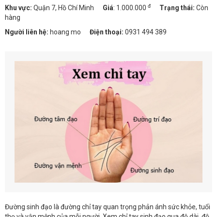
đ
Khu vực:
Quận 7, Hồ Chí Minh
Giá
:
1.000.000
Trạng thái:
Còn
hàng
Người liên hệ:
hoang mo
Điện thoại:
0931 494 389
Đường sinh đạo là đường chỉ tay quan trọng phản ánh sức khỏe, tuổi
thọ và vận mệnh của mỗi người. Xem chỉ tay sinh đạo qua độ dài, độ