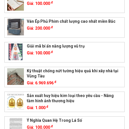
đ
Giá:
100.000
Ván Ép Phủ Phim chất lượng cao nhất miền Bắc
đ
Giá:
200.000
Giải mã bí ẩn năng lượng vũ trụ
đ
Giá:
100.000
Kỹ thuật chống nứt tường hiệu quả khi xây nhà tại
Vũng Tàu
đ
Giá:
6.969.696
Sản xuất huy hiệu kim loại theo yêu cầu - Nâng
tầm hình ảnh thương hiệu
đ
Giá:
1.000
Ý Nghĩa Quan Hệ Trong Lá Số
đ
Giá:
100.000