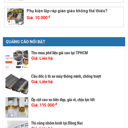
Phụ kiện lắp ráp giàn giáo không thể thiếu?
đ
Giá:
10.000
QUẢNG CÁO NỔI BẬT
Thu mua phế liệu giá cao tại TPHCM
Giá:
Liên hệ
Cầu dốc ô tô xe máy thông minh, chống trượt
Giá:
Liên hệ
Ốp cột cao su bền đẹp, giá rẻ, chịu lực tốt
đ
Giá:
115.000
Thi công nhôm kính tại Đồng Nai