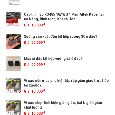
Cáp tín hiệu RS485 18AWG 1 Pair Altek Kabel tại
Đà Nẵng, Bình Định, Khánh Hòa
đ
Giá:
10.000
Xưởng sản xuất đầu bịt hộp vuông 30 ở đâu?
đ
Giá:
99.999
Mua sỉ đầu bịt hộp vuông 25 ở đâu?
đ
Giá:
99.999
Vì sao nên mua phụ kiện lắp ráp giàn giáo trực tiếp
tại xưởng?
đ
Giá:
10.000
Vì sao chọn linh kiện giàn giáo, bát U giàn giáo
chất lượng
đ
Giá:
10.000