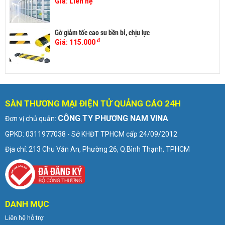
Giá:
Liên hệ
Gờ giảm tốc cao su bền bỉ, chịu lực
đ
Giá:
115.000
SÀN THƯƠNG MẠI ĐIỆN TỬ QUẢNG CÁO 24H
CÔNG TY PHƯƠNG NAM VINA
Đơn vị chủ quản:
GPKD: 0311977038 - Sở KHĐT TPHCM cấp 24/09/2012
Địa chỉ: 213 Chu Văn An, Phường 26, Q.Bình Thạnh, TPHCM
DANH MỤC
Liên hệ hỗ trợ