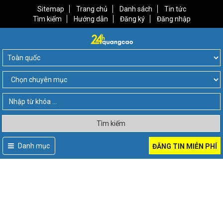
Sitemap
Trang chủ
Danh sách
Tin tức
Tìm kiếm
Hướng dẫn
Đăng ký
Đăng nhập
Tìm kiếm
Danh mục
ĐĂNG TIN MIỄN PHÍ