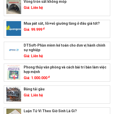
Vòng tròn sắt không móp
Giá:
Liên hệ
Mua pát sắt, lõi+vỏ giường tầng ở đâu giá tốt?
đ
Giá:
99.999
DTSoft-Phần mềm kế toán cho đơn vị hành chính
sự nghiệp
Giá:
Liên hệ
Phong thủy văn phòng và cách bài trí bàn làm việc
hợp mệnh
đ
Giá:
1.000.000
Băng tải gầu
Giá:
Liên hệ
Luận Tử Vi Theo Giờ Sinh Là Gì?