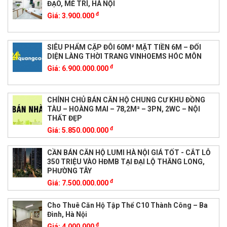
ĐẠO, MỄ TRÌ, HÀ NỘI
đ
Giá:
3.900.000
SIÊU PHẨM CẶP ĐÔI 60M² MẶT TIỀN 6M – ĐỐI
DIỆN LÀNG THỜI TRANG VINHOEMS HÓC MÔN
đ
Giá:
6.900.000.000
CHÍNH CHỦ BÁN CĂN HỘ CHUNG CƯ KHU ĐỒNG
TÀU – HOÀNG MAI – 78,2M² – 3PN, 2WC – NỘI
THẤT ĐẸP
đ
Giá:
5.850.000.000
CẦN BÁN CĂN HỘ LUMI HÀ NỘI GIÁ TỐT - CẮT LỖ
350 TRIỆU VÀO HĐMB TẠI ĐẠI LỘ THĂNG LONG,
PHƯỜNG TÂY
đ
Giá:
7.500.000.000
Cho Thuê Căn Hộ Tập Thể C10 Thành Công – Ba
Đình, Hà Nội
đ
Giá:
4.000.000