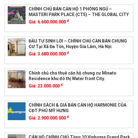
CHÍNH CHỦ BÁN CĂN HỘ 1 PHÒNG NGỦ –
MASTERI PARK PLACE (CT5) – THE GLOBAL CITY
đ
Giá:
6.600.000.000
ĐẦU TƯ SINH LỜI – CHÍNH CHỦ CẦN BÁN CHUNG
CƯ Tại Xã Đa Tốn, Huyện Gia Lâm, Hà Nội
đ
Giá:
3.680.000.000
Chính chủ cho thuê căn hộ chung cư Minato
Residence khu đô thị Water front City.
đ
Giá:
23.000.000
CHÍNH SÁCH & GIÁ BÁN CĂN HỘ HARMONIE CỦA
CĐT PHÚ MỸ HƯNG
đ
Giá:
2.900.000.000
CĂN HỘ CHÍNH CHỦ Tầng 10 Vinhome Grand Park