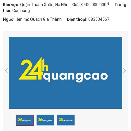
đ
Khu vực:
Quận Thanh Xuân, Hà Nội
Giá
:
8.400.000.000
Trạng
thái:
Còn hàng
Người liên hệ:
Quách Gia Thành
Điện thoại:
083534567