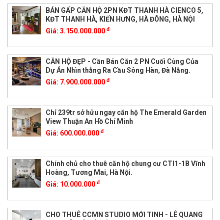
BÁN GẤP CĂN HỘ 2PN KĐT THANH HÀ CIENCO 5,
KĐT THANH HÀ, KIẾN HƯNG, HÀ ĐÔNG, HÀ NỘI
đ
Giá:
3.150.000.000
CĂN HỘ ĐẸP - Cần Bán Căn 2 PN Cuối Cùng Của
Dự Án Nhìn thẳng Ra Cầu Sông Hàn, Đà Nẵng.
đ
Giá:
7.900.000.000
Chỉ 239tr sở hửu ngay căn hộ The Emerald Garden
View Thuận An Hồ Chí Minh
đ
Giá:
600.000.000
Chính chủ cho thuê căn hộ chung cư CTI1-1B Vĩnh
Hoàng, Tương Mai, Hà Nội.
đ
Giá:
10.000.000
CHO THUÊ CCMN STUDIO MỚI TINH - LÊ QUANG