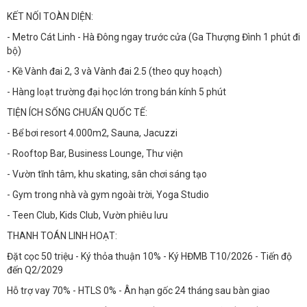
KẾT NỐI TOÀN DIỆN:
- Metro Cát Linh - Hà Đông ngay trước cửa (Ga Thượng Đình 1 phút đi
bộ)
- Kề Vành đai 2, 3 và Vành đai 2.5 (theo quy hoạch)
- Hàng loạt trường đại học lớn trong bán kính 5 phút
TIỆN ÍCH SỐNG CHUẨN QUỐC TẾ:
- Bể bơi resort 4.000m2, Sauna, Jacuzzi
- Rooftop Bar, Business Lounge, Thư viện
- Vườn tĩnh tâm, khu skating, sân chơi sáng tạo
- Gym trong nhà và gym ngoài trời, Yoga Studio
- Teen Club, Kids Club, Vườn phiêu lưu
THANH TOÁN LINH HOẠT:
Đặt cọc 50 triệu - Ký thỏa thuận 10% - Ký HĐMB T10/2026 - Tiến độ
đến Q2/2029
Hỗ trợ vay 70% - HTLS 0% - Ân hạn gốc 24 tháng sau bàn giao