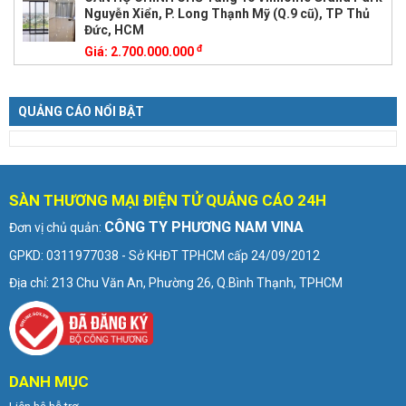
Nguyễn Xiển, P. Long Thạnh Mỹ (Q.9 cũ), TP Thủ
Đức, HCM
đ
Giá:
2.700.000.000
QUẢNG CÁO NỔI BẬT
SÀN THƯƠNG MẠI ĐIỆN TỬ QUẢNG CÁO 24H
CÔNG TY PHƯƠNG NAM VINA
Đơn vị chủ quản:
GPKD: 0311977038 - Sở KHĐT TPHCM cấp 24/09/2012
Địa chỉ: 213 Chu Văn An, Phường 26, Q.Bình Thạnh, TPHCM
DANH MỤC