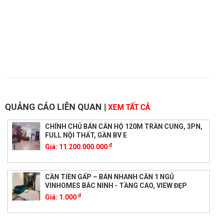
QUẢNG CÁO LIÊN QUAN
|
XEM TẤT CẢ
CHÍNH CHỦ BÁN CĂN HỘ 120M TRẦN CUNG, 3PN,
FULL NỘI THẤT, GẦN BV E
đ
Giá:
11.200.000.000
CẦN TIỀN GẤP – BÁN NHANH CĂN 1 NGỦ
VINHOMES BẮC NINH - TẦNG CAO, VIEW ĐẸP
đ
Giá:
1.000