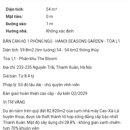
Diện tích:
54 m²
Mặt tiền:
0 m
Đường vào:
1 m
Hướng nhà:
Không xác định
BÁN CĂN HỘ 1 PHÒNG NGỦ - HANOI SEASONS GARDEN - TÒA L1
Diện tích: 59.8m2 (tim tường) 54 - 54.6m2 thông thủy
Tòa: L1 - Phân khu The Bloom
Địa chỉ: 233-235 Nguyễn Trãi, Thanh Xuân, Hà Nội
Giá bán: Từ 8.4 tỷ
Pháp lý: Sổ đỏ lâu dài - chủ quyền vĩnh viễn
Bàn giao hoàn thiện cao cấp - dự kiến Q2/2029
VỊ TRÍ VÀNG:
Dự án nằm trên quỹ đất 82.820m2 của cụm nhà máy Cao-Xà-Lá
huyền thoại, được tái thiết thành tổ hợp sống đẳng cấp bậc nhất
Thanh Xuân. Mật độ xây dựng chỉ 28.8% - không gian xanh chiếm
hơn 70% khuôn viên.