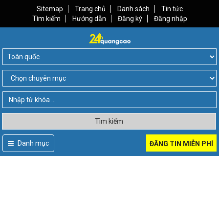
Sitemap
Trang chủ
Danh sách
Tin tức
Tìm kiếm
Hướng dẫn
Đăng ký
Đăng nhập
Tìm kiếm
Danh mục
ĐĂNG TIN MIỄN PHÍ