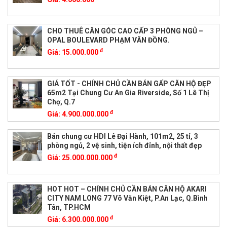
CHO THUÊ CĂN GÓC CAO CẤP 3 PHÒNG NGỦ –
OPAL BOULEVARD PHẠM VĂN ĐỒNG.
đ
Giá:
15.000.000
GIÁ TỐT - CHÍNH CHỦ CẦN BÁN GẤP CĂN HỘ ĐẸP
65m2 Tại Chung Cư An Gia Riverside, Số 1 Lê Thị
Chợ, Q.7
đ
Giá:
4.900.000.000
Bán chung cư HDI Lê Đại Hành, 101m2, 25 tỉ, 3
phòng ngủ, 2 vệ sinh, tiện ích đỉnh, nội thất đẹp
đ
Giá:
25.000.000.000
HOT HOT – CHÍNH CHỦ CẦN BÁN CĂN HỘ AKARI
CITY NAM LONG 77 Võ Văn Kiệt, P.An Lạc, Q.Bình
Tân, TP.HCM
đ
Giá:
6.300.000.000