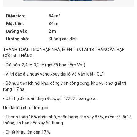
Diện tích:
84 m²
Mặt tiền:
84 m
Đường vào:
2 m
Hướng nhà:
Không xác định
THANH TOÁN 15% NHẬN NHÀ, MIỄN TRẢ LÃI 18 THÁNG ÂN HẠN
GỐC 60 THÁNG
- Giá bán: 2,4 tỷ-3,2 tỷ (giá đã bao gồm Vat)
- Vị trí đắc địa ngay vòng xoay đại lộ Võ Văn Kiệt - QL1.
- Sở hữu tiện ích nội khu, công viên công cộng, khu vui chơi giải trí
rộng 1.7 ha.
- Căn hộ đã hoàn thiện 90%, quí 1/2025 bàn giao.
Ưu đãi lớn chưa từng có:
- Thanh toán 15% nhận nhà, ngân hàng cho vay 85%, miễn trả lãi 18
tháng, ân hạn gốc vay 60 tháng.
- Chiết khấu lên đến 17 %.