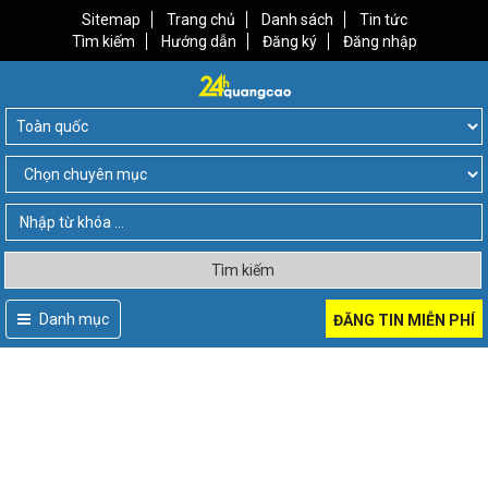
Sitemap
Trang chủ
Danh sách
Tin tức
Tìm kiếm
Hướng dẫn
Đăng ký
Đăng nhập
Tìm kiếm
Danh mục
ĐĂNG TIN MIỄN PHÍ