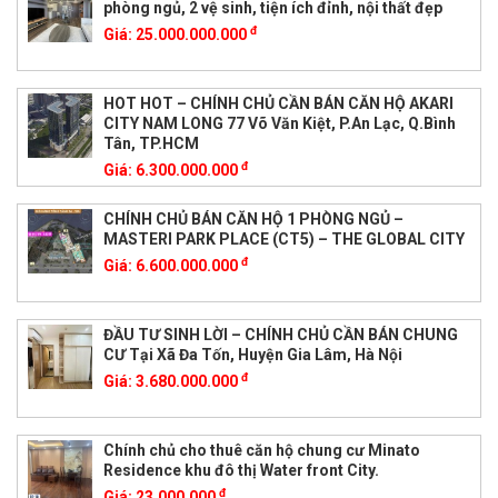
phòng ngủ, 2 vệ sinh, tiện ích đỉnh, nội thất đẹp
đ
Giá:
25.000.000.000
HOT HOT – CHÍNH CHỦ CẦN BÁN CĂN HỘ AKARI
CITY NAM LONG 77 Võ Văn Kiệt, P.An Lạc, Q.Bình
Tân, TP.HCM
đ
Giá:
6.300.000.000
CHÍNH CHỦ BÁN CĂN HỘ 1 PHÒNG NGỦ –
MASTERI PARK PLACE (CT5) – THE GLOBAL CITY
đ
Giá:
6.600.000.000
ĐẦU TƯ SINH LỜI – CHÍNH CHỦ CẦN BÁN CHUNG
CƯ Tại Xã Đa Tốn, Huyện Gia Lâm, Hà Nội
đ
Giá:
3.680.000.000
Chính chủ cho thuê căn hộ chung cư Minato
Residence khu đô thị Water front City.
đ
Giá:
23.000.000