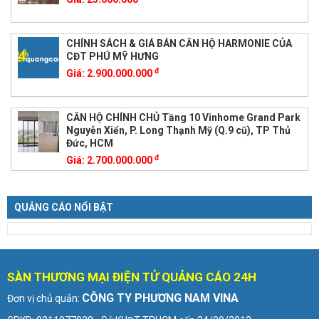
CHÍNH SÁCH & GIÁ BÁN CĂN HỘ HARMONIE CỦA
CĐT PHÚ MỸ HƯNG
đ
Giá:
2.900.000.000
CĂN HỘ CHÍNH CHỦ Tầng 10 Vinhome Grand Park
Nguyễn Xiển, P. Long Thạnh Mỹ (Q.9 cũ), TP Thủ
Đức, HCM
đ
Giá:
2.700.000.000
QUẢNG CÁO NỔI BẬT
SÀN THƯƠNG MẠI ĐIỆN TỬ QUẢNG CÁO 24H
CÔNG TY PHƯƠNG NAM VINA
Đơn vị chủ quản: