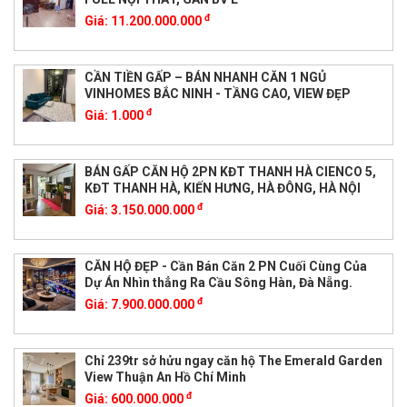
đ
Giá:
11.200.000.000
CẦN TIỀN GẤP – BÁN NHANH CĂN 1 NGỦ
VINHOMES BẮC NINH - TẦNG CAO, VIEW ĐẸP
đ
Giá:
1.000
BÁN GẤP CĂN HỘ 2PN KĐT THANH HÀ CIENCO 5,
KĐT THANH HÀ, KIẾN HƯNG, HÀ ĐÔNG, HÀ NỘI
đ
Giá:
3.150.000.000
CĂN HỘ ĐẸP - Cần Bán Căn 2 PN Cuối Cùng Của
Dự Án Nhìn thẳng Ra Cầu Sông Hàn, Đà Nẵng.
đ
Giá:
7.900.000.000
Chỉ 239tr sở hửu ngay căn hộ The Emerald Garden
View Thuận An Hồ Chí Minh
đ
Giá:
600.000.000