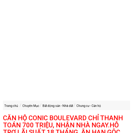
Trang chủ
Chuyên Mục
Bất động sản - Nhà đất
Chung cư - Căn hộ
CĂN HỘ CONIC BOULEVARD CHỈ THANH
TOÁN 700 TRIỆU, NHẬN NHÀ NGAY.HỖ
TRỢ LÃI SUẤT 18 THÁNG. ÂN HẠN GÔC