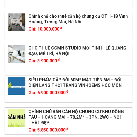
Chính chủ cho thuê căn hộ chung cư CTI1-1B Vĩnh
Hoàng, Tương Mai, Hà Nội.
đ
Giá:
10.000.000
CHO THUÊ CCMN STUDIO MỚI TINH - LÊ QUANG
ĐẠO, MỄ TRÌ, HÀ NỘI
đ
Giá:
3.900.000
SIÊU PHẨM CẶP ĐÔI 60M² MẶT TIỀN 6M – ĐỐI
DIỆN LÀNG THỜI TRANG VINHOEMS HÓC MÔN
đ
Giá:
6.900.000.000
CHÍNH CHỦ BÁN CĂN HỘ CHUNG CƯ KHU ĐỒNG
TÀU – HOÀNG MAI – 78,2M² – 3PN, 2WC – NỘI
THẤT ĐẸP
đ
Giá:
5.850.000.000