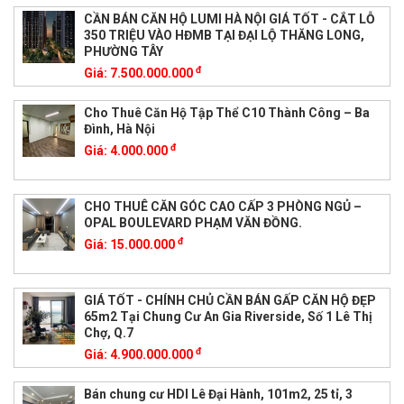
CẦN BÁN CĂN HỘ LUMI HÀ NỘI GIÁ TỐT - CẮT LỖ
350 TRIỆU VÀO HĐMB TẠI ĐẠI LỘ THĂNG LONG,
PHƯỜNG TÂY
đ
Giá:
7.500.000.000
Cho Thuê Căn Hộ Tập Thể C10 Thành Công – Ba
Đình, Hà Nội
đ
Giá:
4.000.000
CHO THUÊ CĂN GÓC CAO CẤP 3 PHÒNG NGỦ –
OPAL BOULEVARD PHẠM VĂN ĐỒNG.
đ
Giá:
15.000.000
GIÁ TỐT - CHÍNH CHỦ CẦN BÁN GẤP CĂN HỘ ĐẸP
65m2 Tại Chung Cư An Gia Riverside, Số 1 Lê Thị
Chợ, Q.7
đ
Giá:
4.900.000.000
Bán chung cư HDI Lê Đại Hành, 101m2, 25 tỉ, 3