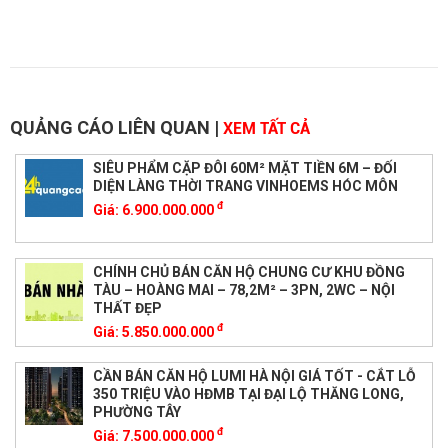
QUẢNG CÁO LIÊN QUAN
|
XEM TẤT CẢ
SIÊU PHẨM CẶP ĐÔI 60M² MẶT TIỀN 6M – ĐỐI
DIỆN LÀNG THỜI TRANG VINHOEMS HÓC MÔN
đ
Giá:
6.900.000.000
CHÍNH CHỦ BÁN CĂN HỘ CHUNG CƯ KHU ĐỒNG
TÀU – HOÀNG MAI – 78,2M² – 3PN, 2WC – NỘI
THẤT ĐẸP
đ
Giá:
5.850.000.000
CẦN BÁN CĂN HỘ LUMI HÀ NỘI GIÁ TỐT - CẮT LỖ
350 TRIỆU VÀO HĐMB TẠI ĐẠI LỘ THĂNG LONG,
PHƯỜNG TÂY
đ
Giá:
7.500.000.000