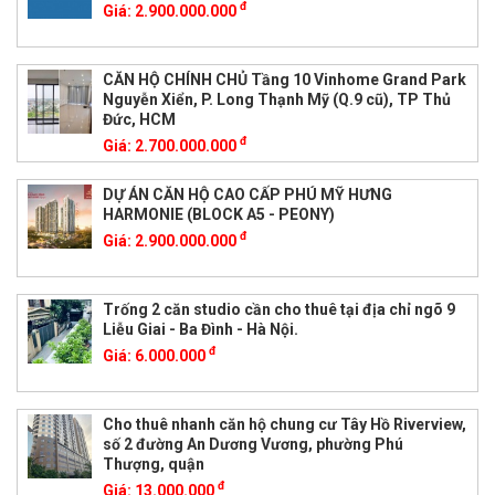
đ
Giá:
2.900.000.000
CĂN HỘ CHÍNH CHỦ Tầng 10 Vinhome Grand Park
Nguyễn Xiển, P. Long Thạnh Mỹ (Q.9 cũ), TP Thủ
Đức, HCM
đ
Giá:
2.700.000.000
DỰ ÁN CĂN HỘ CAO CẤP PHÚ MỸ HƯNG
HARMONIE (BLOCK A5 - PEONY)
đ
Giá:
2.900.000.000
Trống 2 căn studio cần cho thuê tại địa chỉ ngõ 9
Liễu Giai - Ba Đình - Hà Nội.
đ
Giá:
6.000.000
Cho thuê nhanh căn hộ chung cư Tây Hồ Riverview,
số 2 đường An Dương Vương, phường Phú
Thượng, quận
đ
Giá:
13.000.000