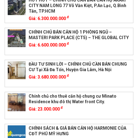
CITY NAM LONG 77 Võ Văn Kiệt, P.An Lạc, Q.Bình
Tân, TP.HCM
đ
Giá:
6.300.000.000
CHÍNH CHỦ BÁN CĂN HỘ 1 PHÒNG NGỦ –
MASTERI PARK PLACE (CT5) – THE GLOBAL CITY
đ
Giá:
6.600.000.000
ĐẦU TƯ SINH LỜI – CHÍNH CHỦ CẦN BÁN CHUNG
CƯ Tại Xã Đa Tốn, Huyện Gia Lâm, Hà Nội
đ
Giá:
3.680.000.000
Chính chủ cho thuê căn hộ chung cư Minato
Residence khu đô thị Water front City.
đ
Giá:
23.000.000
CHÍNH SÁCH & GIÁ BÁN CĂN HỘ HARMONIE CỦA
CĐT PHÚ MỸ HƯNG