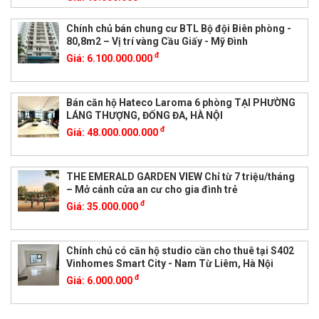
Chính chủ bán chung cư BTL Bộ đội Biên phòng -
80,8m2 – Vị trí vàng Cầu Giấy - Mỹ Đình
đ
Giá:
6.100.000.000
Bán căn hộ Hateco Laroma 6 phòng TẠI PHƯỜNG
LÁNG THƯỢNG, ĐỐNG ĐA, HÀ NỘI
đ
Giá:
48.000.000.000
THE EMERALD GARDEN VIEW Chỉ từ 7 triệu/tháng
– Mở cánh cửa an cư cho gia đình trẻ
đ
Giá:
35.000.000
Chính chủ có căn hộ studio cần cho thuê tại S402
Vinhomes Smart City - Nam Từ Liêm, Hà Nội
đ
Giá:
6.000.000