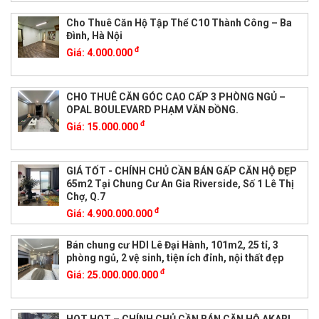
Cho Thuê Căn Hộ Tập Thể C10 Thành Công – Ba
Đình, Hà Nội
đ
Giá:
4.000.000
CHO THUÊ CĂN GÓC CAO CẤP 3 PHÒNG NGỦ –
OPAL BOULEVARD PHẠM VĂN ĐỒNG.
đ
Giá:
15.000.000
GIÁ TỐT - CHÍNH CHỦ CẦN BÁN GẤP CĂN HỘ ĐẸP
65m2 Tại Chung Cư An Gia Riverside, Số 1 Lê Thị
Chợ, Q.7
đ
Giá:
4.900.000.000
Bán chung cư HDI Lê Đại Hành, 101m2, 25 tỉ, 3
phòng ngủ, 2 vệ sinh, tiện ích đỉnh, nội thất đẹp
đ
Giá:
25.000.000.000
HOT HOT – CHÍNH CHỦ CẦN BÁN CĂN HỘ AKARI