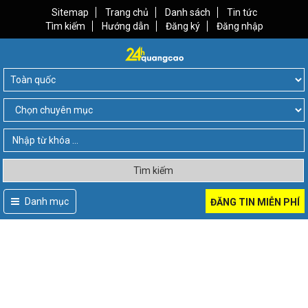
Sitemap
Trang chủ
Danh sách
Tin tức
Tìm kiếm
Hướng dẫn
Đăng ký
Đăng nhập
Tìm kiếm
Danh mục
ĐĂNG TIN MIỄN PHÍ