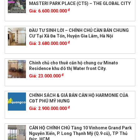
MASTERI PARK PLACE (CT5) – THE GLOBAL CITY
đ
Giá:
6.600.000.000
ĐẦU TƯ SINH LỜI – CHÍNH CHỦ CẦN BÁN CHUNG
CƯ Tại Xã Đa Tốn, Huyện Gia Lâm, Hà Nội
đ
Giá:
3.680.000.000
Chính chủ cho thuê căn hộ chung cư Minato
Residence khu đô thị Water front City.
đ
Giá:
23.000.000
CHÍNH SÁCH & GIÁ BÁN CĂN HỘ HARMONIE CỦA
CĐT PHÚ MỸ HƯNG
đ
Giá:
2.900.000.000
CĂN HỘ CHÍNH CHỦ Tầng 10 Vinhome Grand Park
Nguyễn Xiển, P. Long Thạnh Mỹ (Q.9 cũ), TP Thủ
Đức, HCM