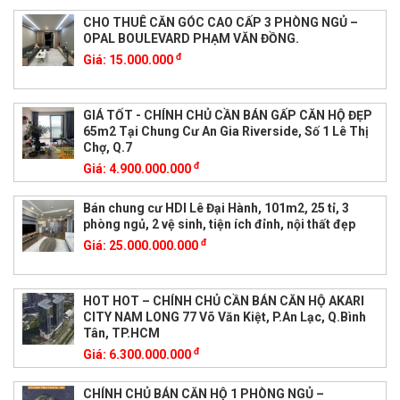
CHO THUÊ CĂN GÓC CAO CẤP 3 PHÒNG NGỦ –
OPAL BOULEVARD PHẠM VĂN ĐỒNG.
đ
Giá:
15.000.000
GIÁ TỐT - CHÍNH CHỦ CẦN BÁN GẤP CĂN HỘ ĐẸP
65m2 Tại Chung Cư An Gia Riverside, Số 1 Lê Thị
Chợ, Q.7
đ
Giá:
4.900.000.000
Bán chung cư HDI Lê Đại Hành, 101m2, 25 tỉ, 3
phòng ngủ, 2 vệ sinh, tiện ích đỉnh, nội thất đẹp
đ
Giá:
25.000.000.000
HOT HOT – CHÍNH CHỦ CẦN BÁN CĂN HỘ AKARI
CITY NAM LONG 77 Võ Văn Kiệt, P.An Lạc, Q.Bình
Tân, TP.HCM
đ
Giá:
6.300.000.000
CHÍNH CHỦ BÁN CĂN HỘ 1 PHÒNG NGỦ –