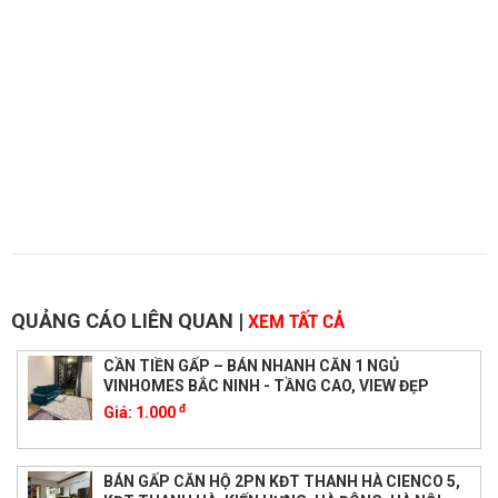
QUẢNG CÁO LIÊN QUAN
|
XEM TẤT CẢ
CẦN TIỀN GẤP – BÁN NHANH CĂN 1 NGỦ
VINHOMES BẮC NINH - TẦNG CAO, VIEW ĐẸP
đ
Giá:
1.000
BÁN GẤP CĂN HỘ 2PN KĐT THANH HÀ CIENCO 5,