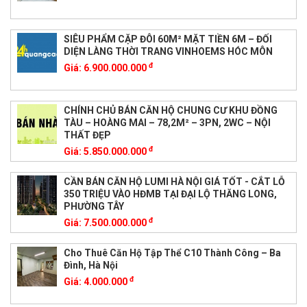
SIÊU PHẨM CẶP ĐÔI 60M² MẶT TIỀN 6M – ĐỐI
DIỆN LÀNG THỜI TRANG VINHOEMS HÓC MÔN
đ
Giá:
6.900.000.000
CHÍNH CHỦ BÁN CĂN HỘ CHUNG CƯ KHU ĐỒNG
TÀU – HOÀNG MAI – 78,2M² – 3PN, 2WC – NỘI
THẤT ĐẸP
đ
Giá:
5.850.000.000
CẦN BÁN CĂN HỘ LUMI HÀ NỘI GIÁ TỐT - CẮT LỖ
350 TRIỆU VÀO HĐMB TẠI ĐẠI LỘ THĂNG LONG,
PHƯỜNG TÂY
đ
Giá:
7.500.000.000
Cho Thuê Căn Hộ Tập Thể C10 Thành Công – Ba
Đình, Hà Nội
đ
Giá:
4.000.000