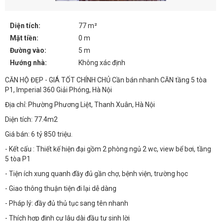
Diện tích:
77 m²
Mặt tiền:
0 m
Đường vào:
5 m
Hướng nhà:
Không xác định
CĂN HỘ ĐẸP - GIÁ TỐT CHÍNH CHỦ Cần bán nhanh CĂN tầng 5 tòa
P1, Imperial 360 Giải Phóng, Hà Nội
Địa chỉ: Phường Phương Liệt, Thanh Xuân, Hà Nội
Diện tích: 77.4m2
Giá bán: 6 tỷ 850 triệu.
- Kết cấu : Thiết kế hiện đại gồm 2 phòng ngủ 2 wc, view bể bơi, tầng
5 tòa P1
- Tiện ích xung quanh đầy đủ gần chợ, bệnh viện, trường học
- Giao thông thuận tiện đi lại dễ dàng
- Pháp lý: đầy đủ thủ tục sang tên nhanh
- Thích hợp định cư lâu dài đầu tư sinh lời