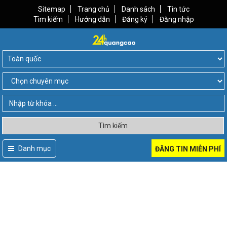
Sitemap
Trang chủ
Danh sách
Tin tức
Tìm kiếm
Hướng dẫn
Đăng ký
Đăng nhập
Tìm kiếm
Danh mục
ĐĂNG TIN MIỄN PHÍ