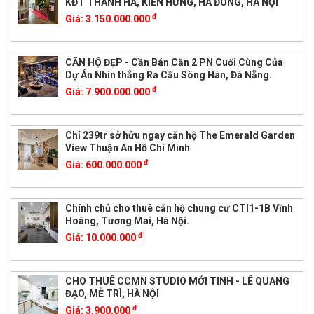
KĐT THANH HÀ, KIẾN HƯNG, HÀ ĐÔNG, HÀ NỘI
đ
Giá:
3.150.000.000
CĂN HỘ ĐẸP - Cần Bán Căn 2 PN Cuối Cùng Của
Dự Án Nhìn thẳng Ra Cầu Sông Hàn, Đà Nẵng.
đ
Giá:
7.900.000.000
Chỉ 239tr sở hửu ngay căn hộ The Emerald Garden
View Thuận An Hồ Chí Minh
đ
Giá:
600.000.000
Chính chủ cho thuê căn hộ chung cư CTI1-1B Vĩnh
Hoàng, Tương Mai, Hà Nội.
đ
Giá:
10.000.000
CHO THUÊ CCMN STUDIO MỚI TINH - LÊ QUANG
ĐẠO, MỄ TRÌ, HÀ NỘI
đ
Giá:
3.900.000