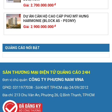
đ
Giá:
2.700.000.000
DỰ ÁN CĂN HỘ CAO CẤP PHÚ MỸ HƯNG
HARMONIE (BLOCK A5 - PEONY)
đ
Giá:
2.900.000.000
QUẢNG CÁO NỔI BẬT
SÀN THƯƠNG MẠI ĐIỆN TỬ QUẢNG CÁO 24H
CÔNG TY PHƯƠNG NAM VINA
Đơn vị chủ quản:
GPKD: 0311977038 - Sở KHĐT TPHCM cấp 24/09/2012
Địa chỉ: 213 Chu Văn An, Phường 26, Q.Bình Thạnh, TPHCM