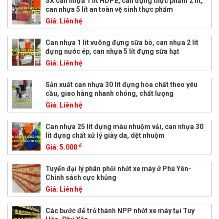
SX can nhựa 1 lít HDPE, can đựng thực phẩm 2 lít,
can nhựa 5 lít an toàn vệ sinh thực phẩm
Giá:
Liên hệ
Can nhựa 1 lít vuông đựng sữa bò, can nhựa 2 lít
đựng nước ép, can nhựa 5 lít đựng sữa hạt
Giá:
Liên hệ
Sản xuất can nhựa 30 lít đựng hóa chất theo yêu
cầu, giao hàng nhanh chóng, chất lượng
Giá:
Liên hệ
Can nhựa 25 lít đựng màu nhuộm vải, can nhựa 30
lít đựng chất xử lý giày da, dệt nhuộm
đ
Giá:
5.000
Tuyển đại lý phân phối nhớt xe máy ở Phú Yên-
Chính sách cực khủng
Giá:
Liên hệ
Các bước để trở thành NPP nhớt xe máy tại Tuy