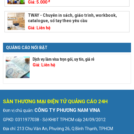
đ
Giá:
5.000
TWAY - Chuyên in sách, giáo trình, workbook,
catalogue, sổ tay theo yêu cầu
Giá:
Liên hệ
QUẢNG CÁO NỔI BẬT
Dịch vụ làm visa trọn gói, uy tín, giá rẻ
Giá:
Liên hệ
SÀN THƯƠNG MẠI ĐIỆN TỬ QUẢNG CÁO 24H
CÔNG TY PHƯƠNG NAM VINA
Đơn vị chủ quản:
GPKD: 0311977038 - Sở KHĐT TPHCM cấp 24/09/2012
Địa chỉ: 213 Chu Văn An, Phường 26, Q.Bình Thạnh, TPHCM