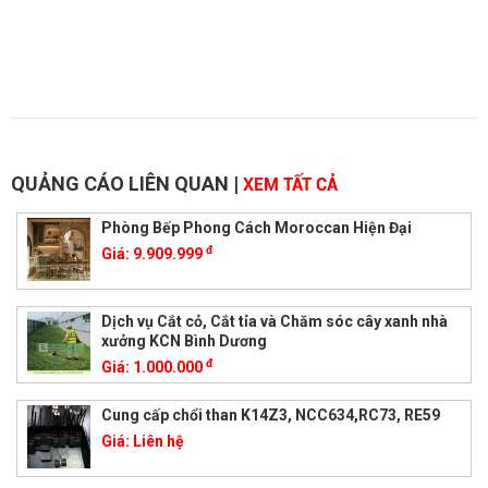
QUẢNG CÁO LIÊN QUAN
|
XEM TẤT CẢ
Phòng Bếp Phong Cách Moroccan Hiện Đại
đ
Giá:
9.909.999
Dịch vụ Cắt cỏ, Cắt tỉa và Chăm sóc cây xanh nhà
xưởng KCN Bình Dương
đ
Giá:
1.000.000
Cung cấp chổi than K14Z3, NCC634,RC73, RE59
Giá:
Liên hệ