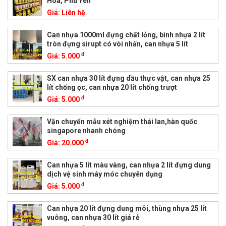
Hòa, Phú Yên
Giá:
Liên hệ
Can nhựa 1000ml đựng chất lỏng, bình nhựa 2 lít
tròn đựng sirupt có vòi nhấn, can nhựa 5 lít
đ
Giá:
5.000
SX can nhựa 30 lít đựng dầu thực vật, can nhựa 25
lít chống ọc, can nhựa 20 lít chống trượt
đ
Giá:
5.000
Vận chuyển mẫu xét nghiệm thái lan,hàn quốc
singapore nhanh chóng
đ
Giá:
20.000
Can nhựa 5 lít màu vàng, can nhựa 2 lít đựng dung
dịch vệ sinh máy móc chuyên dụng
đ
Giá:
5.000
Can nhựa 20 lít đựng dung môi, thùng nhựa 25 lít
vuông, can nhựa 30 lít giá rẻ