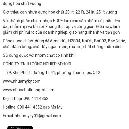
đựng hóa chất vuông
Giới thiệu can nhựa đựng hóa chất 20 lít, 22 lít, 24 lít, 25 lít vuông
Với thành phần chính: nhựa HDPE làm cho sản phẩm có phần dẻo
dai, nhẵn mịn và bền bỉ, không thô ráp và cứng giòn. Điều này, làm
giảm chi phí rủi ro của doanh nghiệp, giao hàng nhanh và tiện gọn
Công dụng chính: dùng để đựng HCl, H2S04, NaOH, BaC03, Bạc Nitric,
chất đánh bóng, chất tẩy ngành sơn, mực in, chất chống thấm dính..
Sử dụng được với nhóm chất có sinh khí
CÔNG TY TNHH CÔNG NGHIỆP MỸ KỲ0
Tổ 9, Khu Phố 1, đường TL 41, phường Thạnh Lọc, Q12
www.nhuamyky.com
www.nhuachatluongtot.com
Điện Thoại: 090 441 4352
Hotline: 090 441 4352 gặp Ms Mỹ
Email: nhuamyky01@gmail.com