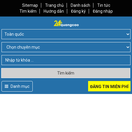
Sitemap
Trang chủ
Danh sách
Tin tức
Tìm kiếm
Hướng dẫn
Đăng ký
Đăng nhập
Tìm kiếm
Danh mục
ĐĂNG TIN MIỄN PHÍ