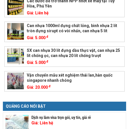
Các bước để trở thành NPP nhớt xe máy tại Tuy
Hòa, Phú Yên
Giá:
Liên hệ
Can nhựa 1000ml đựng chất lỏng, bình nhựa 2 lít
tròn đựng sirupt có vòi nhấn, can nhựa 5 lít
đ
Giá:
5.000
SX can nhựa 30 lít đựng dầu thực vật, can nhựa 25
lít chống ọc, can nhựa 20 lít chống trượt
đ
Giá:
5.000
Vận chuyển mẫu xét nghiệm thái lan,hàn quốc
singapore nhanh chóng
đ
Giá:
20.000
QUẢNG CÁO NỔI BẬT
Dịch vụ làm visa trọn gói, uy tín, giá rẻ
Giá:
Liên hệ