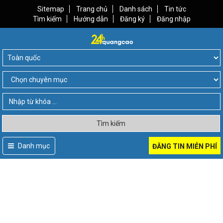
Sitemap
Trang chủ
Danh sách
Tin tức
Tìm kiếm
Hướng dẫn
Đăng ký
Đăng nhập
Tìm kiếm
Danh mục
ĐĂNG TIN MIỄN PHÍ