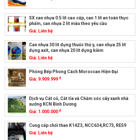
SX can nhựa 0.5 lít cao cấp, can 1 lít an toàn thực
phẩm, can nhựa 2 lít màu theo yêu cầu
Giá:
Liên hệ
Can nhựa 30 lít đựng thuốc thú y, can nhựa 25 lít
đựng axit, can nhựa 20 lít đựng kiềm
Giá:
Liên hệ
Phòng Bếp Phong Cách Moroccan Hiện Đại
đ
Giá:
9.909.999
Dịch vụ Cắt cỏ, Cắt tỉa và Chăm sóc cây xanh nhà
xưởng KCN Bình Dương
đ
Giá:
1.000.000
Cung cấp chổi than K14Z3, NCC634,RC73, RE59
Giá:
Liên hệ